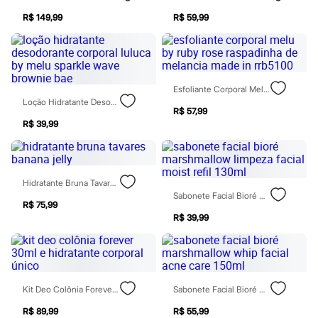
Botas
R$ 149,99
R$ 59,99
Chinelos
Pantufas
Rasteirinhas
Sandálias
Tênis
Diversão
Esfoliante Corporal Melu By Ruby Rose Raspadinha De Melancia Made In Rrb5100
Marcas
Loção Hidratante Desodorante Corporal Luluca By Melu Sparkle Wave Brownie Bae
Baby Club
R$ 57,99
Fifteen
R$ 39,99
Miss Fifteen
Palomino
Moda íntima
Calcinhas
Hidratante Bruna Tavares Banana Jelly
Cuecas
Sabonete Facial Bioré Marshmallow Limpeza Facial Moist Refil 130ml
Meias
R$ 75,99
Pijamas
R$ 39,99
Moda praia
Biquínis e Maiôs
Blusas de proteção
Sungas
Personagens
Bluey
Kit Deo Colônia Forever 30ml E Hidratante Corporal Único
Sabonete Facial Bioré Marshmallow Whip Facial Acne Care 150ml
Disney
R$ 89,99
R$ 55,99
Hello Kitty