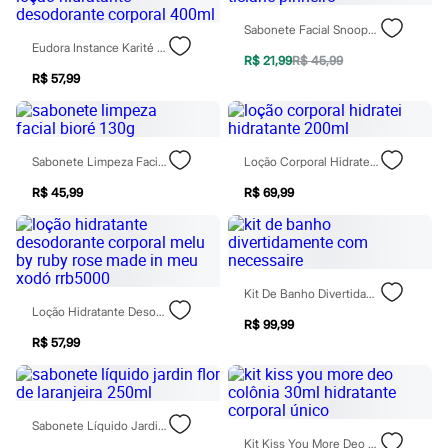
Calças
Casacos e Jaquetas
Sabonete Facial Snoopy Ticiane Pinheiro
Jeans
Eudora Instance Karité Loção Hidratante Desodorante Corporal 400ml
Moda esportiva
R$ 21,99
R$ 45,99
Shorts e Saias
R$ 57,99
Vestidos
Masculino
Em alta
Dia dos Pais
Sabonete Limpeza Facial Bioré 130g
Loção Corporal Hidratei Hidratante 200ml
Inverno
Novidades
R$ 45,99
R$ 69,99
Roupas
Bermudas
Camisas
Calças
Camisetas e Regatas
Casacos e Jaquetas
Kit De Banho Divertidamente Com Necessaire
Jeans
Loção Hidratante Desodorante Corporal Melu By Ruby Rose Made In Meu Xodó Rrb5000
R$ 99,99
Polos
R$ 57,99
Acessórios
Bolsas e Mochilas
Chapéus e Bonés
Cintos
Carteiras
Sabonete Líquido Jardin Flor De Laranjeira 250ml
Óculos
Kit Kiss You More Deo Colônia 30ml Hidratante Corporal Único