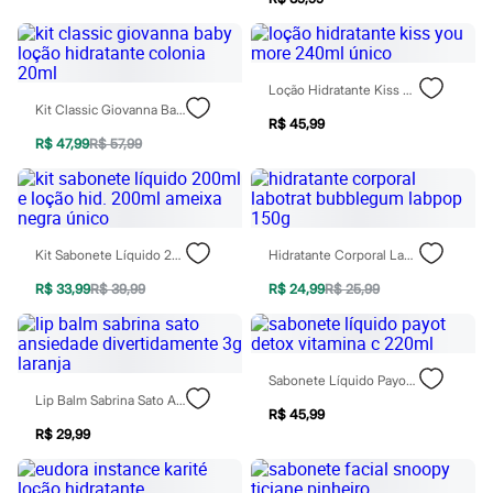
City
Clock House
Mindset
Sawary
Yessica
Loção Hidratante Kiss You More 240ml Único
Moda esportiva
Kit Classic Giovanna Baby Loção Hidratante Colonia 20ml
Acessórios
R$ 45,99
Blusas
R$ 47,99
R$ 57,99
Calçados
Leggings
Shorts e Bermudas
Tops
Moda íntima
Kit Sabonete Líquido 200ml E Loção Hid. 200ml Ameixa Negra Único
Hidratante Corporal Labotrat Bubblegum Labpop 150g
Calcinhas
Cintas e Modeladores
R$ 33,99
R$ 39,99
R$ 24,99
R$ 25,99
Meias
Pijamas
Sutiãs e Tops
Moda praia
Biquínis
Sabonete Líquido Payot Detox Vitamina C 220ml
Maiôs
Lip Balm Sabrina Sato Ansiedade Divertidamente 3g Laranja
R$ 45,99
Saídas de praia
R$ 29,99
Personagens
Plus size
Blusas e Camisetas