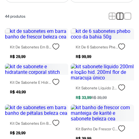
Roupas
Blusas e Camisetas
Básicos
44
produtos
Calças
Casacos e Jaquetas
Jeans
Macacões
Saias
Shorts e Bermudas
Kit De Sabonetes Em Barra Banho De Frescor Beleza Cea
Kit De 6 Sabonetes Phebo Coco Da Bahia 50g
Vestidos
Acessórios
R$ 29,99
R$ 99,99
Bolsas
Bonés e Chapéus
Bijoux
Cintos
Kit De Sabonete E Hidratante Corporal Stitch
Óculos
Kit Sabonete Líquido 200ml E Loção Hid. 200ml Flor De Maracuja Único
Relógios
R$ 49,99
Calçados
R$ 33,99
R$ 39,99
Botas
Chinelos
Rasteirinhas
Sandálias
Sapatilhas
Kit De Sabonetes Em Barra Banho De Pétalas Beleza Cea
Tênis
Kit Banho De Frescor Com Manteiga De Karité E Sabonete Beleza Cea
R$ 29,99
Marcas
R$ 39,99