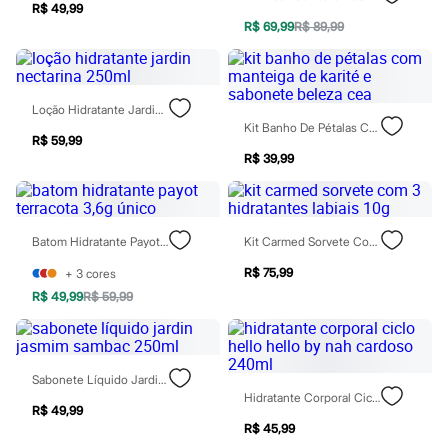
Relógios
R$ 49,99
Calçados
R$ 69,99
R$ 89,99
Botas
Chinelos
Sapatos
Sandálias e Papetes
Loção Hidratante Jardin Nectarina 250ml
Tênis
Kit Banho De Pétalas Com Manteiga De Karité E Sabonete Beleza Cea
Moda esportiva
R$ 59,99
Acessórios
R$ 39,99
Bermudas
Camisetas
Calças
Calçados
Regatas
Batom Hidratante Payot Terracota 3,6g Único
Kit Carmed Sorvete Com 3 Hidratantes Labiais 10g
Moda íntima
R$ 75,99
+
3
cores
Cuecas
Meias
R$ 49,99
R$ 59,99
Pijamas
Moda praia
Personagens
Plus size
Sabonete Líquido Jardin Jasmim Sambac 250ml
Blusas e Camisetas
Hidratante Corporal Ciclo Hello Hello By Nah Cardoso 240ml
Calças
R$ 49,99
Camisas
R$ 45,99
Casacos e Jaquetas