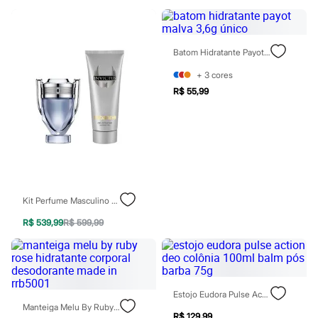
Homem Aranha
Minecraft
Naruto
Patrulha Canina
Batom Hidratante Payot Malva 3,6g Único
Sonic
Stitch
+
3
cores
Beleza
R$ 55,99
Kits
Perfumes árabes
Novidades
Cabelos
Condicionador
Escovas e Pentes
Finalizadores
Shampoo
Tratamento
Kit Perfume Masculino Rabanne Invictus Edt 50ml Shampoo 100ml
Cuidados com o corpo
R$ 539,99
R$ 599,99
Hidratante
Protetor solar
Tratamento
Cuidados com o rosto
Esfoliante
Hidratante
Estojo Eudora Pulse Action Deo Colônia 100ml Balm Pós Barba 75g
Protetor solar
Manteiga Melu By Ruby Rose Hidratante Corporal Desodorante Made In Rrb5001
Tônicos
R$ 129,99