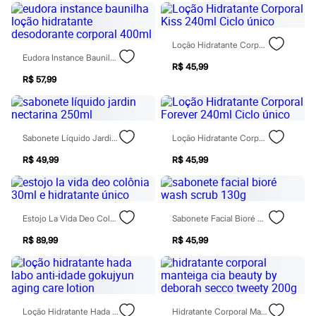
Jeans
Moda esportiva
Shorts e Bermudas
Todos os produtos
Loção Hidratante Corporal Kiss 240ml Ciclo Único
Infantil
Eudora Instance Baunilha Loção Hidratante Desodorante Corporal 400ml
R$ 45,99
Em alta
R$ 57,99
Arrumadinho para os meninos
Romântico para as meninas
Inverno
Novidades
Roupas menina
Sabonete Líquido Jardin Nectarina 250ml
Loção Hidratante Corporal Forever 240ml Ciclo Único
0 a 24 meses
1 a 5 anos
R$ 49,99
R$ 45,99
4 a 12 anos
10 a 16 anos
Roupas menino
0 a 24 meses
Estojo La Vida Deo Colônia 30ml E Hidratante Único
Sabonete Facial Bioré Wash Scrub 130g
1 a 5 anos
4 a 12 anos
R$ 89,99
R$ 45,99
10 a 16 anos
Acessórios
Recém-nascido
Bolsas e Mochilas
Chapéus
Calçados
Loção Hidratante Hada Labo Anti-Idade Gokujyun Aging Care Lotion
Hidratante Corporal Manteiga Cia Beauty By Deborah Secco Tweety 200g