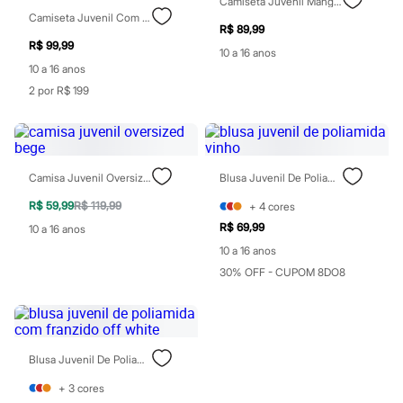
Botas
Camiseta Juvenil Manga Curta Real Madri Preta
Chinelos
Camiseta Juvenil Com Gola Manga Curta Mario Bros Preta
R$ 89,99
Pantufas
R$ 99,99
Rasteirinhas
10 a 16 anos
Sandálias
10 a 16 anos
Sapatilhas
2 por R$ 199
Sapatos
Scarpin
Tamancos
Tênis
Masculino
Camisa Juvenil Oversized Bege
Blusa Juvenil De Poliamida Vinho
Chinelos
Sandálias
R$ 59,99
R$ 119,99
+
4
cores
Sapatênis
Sapatos
R$ 69,99
10 a 16 anos
Tênis
10 a 16 anos
Menina
30% OFF - CUPOM 8DO8
Babuche
Botas
Chinelos
Pantufas
Sandálias
Sapatilhas
Blusa Juvenil De Poliamida Com Franzido Off White
Tênis
+
3
cores
Menino