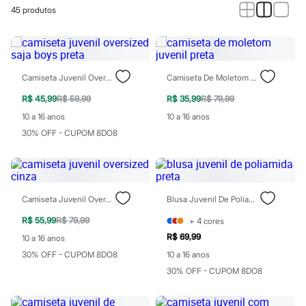
Calças
45
produtos
Casacos e Jaquetas
Jeans
Macacões
Saias
Shorts e Bermudas
Vestidos
Camiseta Juvenil Oversized Saja Boys Preta
Camiseta De Moletom Juvenil Preta
Acessórios
Bolsas
R$ 45,99
R$ 59,99
R$ 35,99
R$ 79,99
Bonés e Chapéus
10 a 16 anos
10 a 16 anos
Bijoux
30% OFF - CUPOM 8DO8
Cintos
Óculos
Relógios
Calçados
Botas
Chinelos
Camiseta Juvenil Oversized Cinza
Blusa Juvenil De Poliamida Preta
Rasteirinhas
R$ 55,99
R$ 79,99
+
4
cores
Sandálias
Sapatilhas
R$ 69,99
10 a 16 anos
Tênis
30% OFF - CUPOM 8DO8
10 a 16 anos
Marcas
City
30% OFF - CUPOM 8DO8
Clock House
Mindset