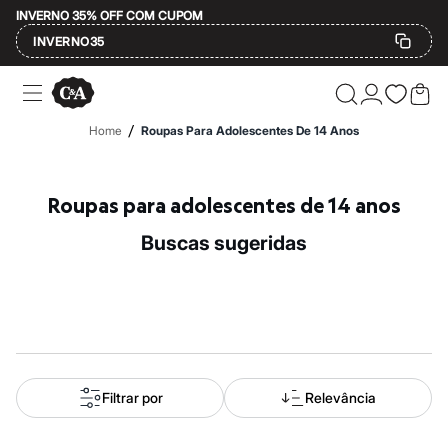
INVERNO 35% OFF COM CUPOM
INVERNO35
Ofertas
Compre por Departamento
Feminino
/
Home
Roupas Para Adolescentes De 14 Anos
Masculino
Infantil
Calçados
Mindse7
Roupas para adolescentes de 14 anos
Plus Size
Até 20% off
buscas sugeridas
Até 40% off
Até 60% off
A partir de 60% off
Feminino
Em alta
Inverno
Alfaiataria
Novidades
Roupas
Filtrar por
Relevância
Blusas e Camisetas
Básicos