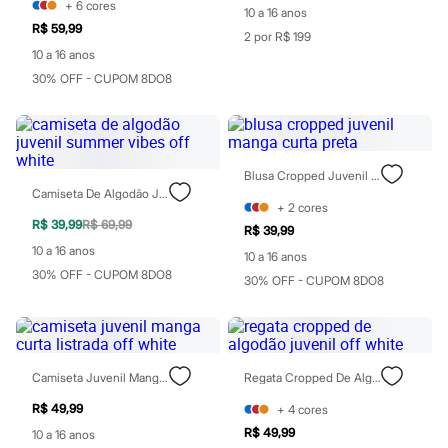
+
6
cores
Patrulha Canina
10 a 16 anos
R$ 59,99
Sonic
2 por R$ 199
Stitch
10 a 16 anos
Beleza
30% OFF - CUPOM 8DO8
Kits
Perfumes árabes
Novidades
Cabelos
Condicionador
Escovas e Pentes
Blusa Cropped Juvenil Manga Curta Preta
Finalizadores
Camiseta De Algodão Juvenil Summer Vibes Off White
+
2
cores
Shampoo
R$ 39,99
R$ 69,99
Tratamento
R$ 39,99
Cuidados com o corpo
10 a 16 anos
10 a 16 anos
Hidratante
30% OFF - CUPOM 8DO8
30% OFF - CUPOM 8DO8
Protetor solar
Tratamento
Cuidados com o rosto
Esfoliante
Hidratante
Protetor solar
Camiseta Juvenil Manga Curta Listrada Off White
Regata Cropped De Algodão Juvenil Off White
Tônicos
Maquiagens
R$ 49,99
+
4
cores
Base
R$ 49,99
10 a 16 anos
Batom