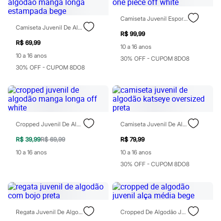
Todos os produtos
Infantil
Camiseta Juvenil Esportiva One Piece Off White
Em alta
Camiseta Juvenil De Algodão Manga Longa Estampada Bege
Arrumadinho para os meninos
R$ 99,99
Romântico para as meninas
R$ 69,99
10 a 16 anos
Inverno
10 a 16 anos
Novidades
30% OFF - CUPOM 8DO8
Roupas menina
30% OFF - CUPOM 8DO8
0 a 24 meses
1 a 5 anos
4 a 12 anos
10 a 16 anos
Roupas menino
0 a 24 meses
Cropped Juvenil De Algodão Manga Longa Off White
Camiseta Juvenil De Algodão Katseye Oversized Preta
1 a 5 anos
4 a 12 anos
R$ 39,99
R$ 69,99
R$ 79,99
10 a 16 anos
10 a 16 anos
10 a 16 anos
Acessórios
Recém-nascido
30% OFF - CUPOM 8DO8
Bolsas e Mochilas
Chapéus
Calçados
Botas
Chinelos
Regata Juvenil De Algodão Com Bojo Preta
Cropped De Algodão Juvenil Alça Média Bege
Pantufas