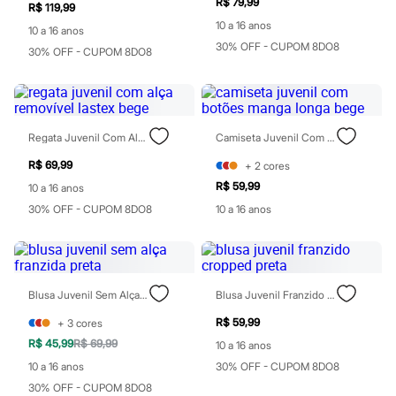
R$ 79,99
Moda esportiva
R$ 119,99
Shorts e Saias
10 a 16 anos
10 a 16 anos
Vestidos
30% OFF - CUPOM 8DO8
Masculino
30% OFF - CUPOM 8DO8
Em alta
Dia dos Pais
Inverno
Novidades
Roupas
Regata Juvenil Com Alça Removível Lastex Bege
Camiseta Juvenil Com Botões Manga Longa Bege
Bermudas
Camisas
R$ 69,99
+
2
cores
Calças
R$ 59,99
10 a 16 anos
Camisetas e Regatas
30% OFF - CUPOM 8DO8
10 a 16 anos
Casacos e Jaquetas
Jeans
Polos
Acessórios
Bolsas e Mochilas
Chapéus e Bonés
Blusa Juvenil Sem Alça Franzida Preta
Blusa Juvenil Franzido Cropped Preta
Cintos
Carteiras
R$ 59,99
+
3
cores
Óculos
R$ 45,99
R$ 69,99
10 a 16 anos
Relógios
10 a 16 anos
30% OFF - CUPOM 8DO8
Calçados
Botas
30% OFF - CUPOM 8DO8