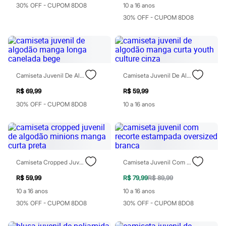
30% OFF - CUPOM 8DO8
10 a 16 anos
Blush
Corretivo
30% OFF - CUPOM 8DO8
Gloss
Pó facial
Sombras
Al Wataniah
Banderas
Beleza C&A
Camiseta Juvenil De Algodão Manga Longa Canelada Bege
Camiseta Juvenil De Algodão Manga Curta Youth Culture Cinza
Boca Rosa
Bruna Tavares
R$ 69,99
R$ 59,99
Carolina Herrera
30% OFF - CUPOM 8DO8
10 a 16 anos
Ciclo
Fran by Franciny Ehlke
Jean Paul Gaultier
Lancôme
Mari Maria
Mascavo
Niina Secrets
Camiseta Cropped Juvenil De Algodão Minions Manga Curta Preta
Camiseta Juvenil Com Recorte Estampada Oversized Branca
Océane
R$ 59,99
R$ 79,99
R$ 89,99
Payot
Rabanne
10 a 16 anos
10 a 16 anos
Real Techniques
30% OFF - CUPOM 8DO8
30% OFF - CUPOM 8DO8
Vizzela
Vult