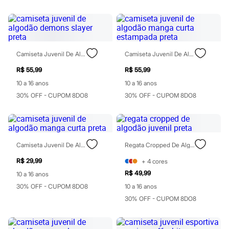
Chinelos
Sapatos
Sandálias e Papetes
Tênis
Moda esportiva
Acessórios
Camiseta Juvenil De Algodão Demons Slayer Preta
Camiseta Juvenil De Algodão Manga Curta Estampada Preta
Bermudas
Camisetas
R$ 55,99
R$ 55,99
Calças
10 a 16 anos
10 a 16 anos
Calçados
Regatas
30% OFF - CUPOM 8DO8
30% OFF - CUPOM 8DO8
Moda íntima
Cuecas
Meias
Pijamas
Moda praia
Camiseta Juvenil De Algodão Manga Curta Preta
Regata Cropped De Algodão Juvenil Preta
Personagens
Plus size
R$ 29,99
+
4
cores
Blusas e Camisetas
R$ 49,99
10 a 16 anos
Calças
30% OFF - CUPOM 8DO8
10 a 16 anos
Camisas
Casacos e Jaquetas
30% OFF - CUPOM 8DO8
Jeans
Moda esportiva
Shorts e Bermudas