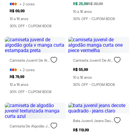
Rasteirinhas
R$ 25,99
R$ 39,99
+
2
cores
Sandálias
R$ 69,99
10 a 16 anos
Tênis
10 a 16 anos
30% OFF - CUPOM 8DO8
Diversão
Marcas
30% OFF - CUPOM 8DO8
Baby Club
Fifteen
Miss Fifteen
Palomino
Moda íntima
Calcinhas
Camiseta Juvenil De Algodão Gola V Manga Curta Estampada Preta
Camiseta Juvenil De Algodão Manga Curta One Piece Vermelha
Cuecas
Meias
R$ 55,99
+
2
cores
Pijamas
R$ 79,99
10 a 16 anos
Moda praia
Biquínis e Maiôs
10 a 16 anos
30% OFF - CUPOM 8DO8
Blusas de proteção
30% OFF - CUPOM 8DO8
Sungas
Personagens
Bluey
Disney
Hello Kitty
Bata Juvenil Jeans Decote Quadrado - Jeans Claro
Homem Aranha
Camiseta De Algodão Juvenil Texturizada Manga Curta Azul
Minecraft
R$ 119,99
Naruto