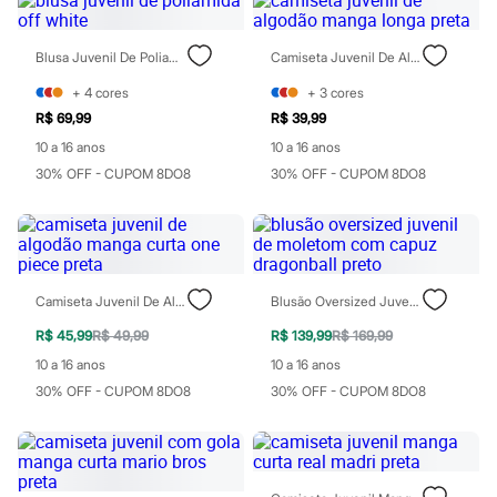
Perfumes
Perfumes femininos
Perfumes infantis
Blusa Juvenil De Poliamida Off White
Camiseta Juvenil De Algodão Manga Longa Preta
Perfumes masculinos
Todos os produtos
+
4
cores
+
3
cores
Mindse7
Novidades
R$ 69,99
R$ 39,99
Blusas
10 a 16 anos
10 a 16 anos
Calças
30% OFF - CUPOM 8DO8
30% OFF - CUPOM 8DO8
Casacos e Jaquetas
Jeans
Saias
Shorts e Bermudas
T-shirt
Vestidos
Acessórios
Camiseta Juvenil De Algodão Manga Curta One Piece Preta
Blusão Oversized Juvenil De Moletom Com Capuz Dragonball Preto
Alfaiataria
R$ 45,99
R$ 49,99
R$ 139,99
R$ 169,99
Calçados
Guarda-roupa
10 a 16 anos
10 a 16 anos
Moda esportiva
30% OFF - CUPOM 8DO8
30% OFF - CUPOM 8DO8
Plus size
Special Basics
Calçados
Novidades
Feminino