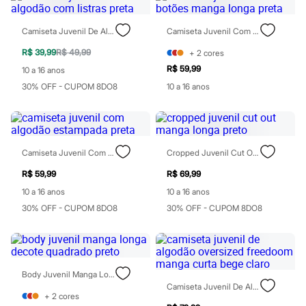
Sawary
Yessica
Moda esportiva
Camiseta Juvenil De Algodão Com Listras Preta
Camiseta Juvenil Com Botões Manga Longa Preta
Acessórios
Blusas
R$ 39,99
R$ 49,99
+
2
cores
Calçados
R$ 59,99
10 a 16 anos
Leggings
30% OFF - CUPOM 8DO8
10 a 16 anos
Shorts e Bermudas
Tops
Moda íntima
Calcinhas
Cintas e Modeladores
Meias
Camiseta Juvenil Com Algodão Estampada Preta
Cropped Juvenil Cut Out Manga Longa Preto
Pijamas
Sutiãs e Tops
R$ 59,99
R$ 69,99
Moda praia
10 a 16 anos
10 a 16 anos
Biquínis
30% OFF - CUPOM 8DO8
30% OFF - CUPOM 8DO8
Maiôs
Saídas de praia
Personagens
Plus size
Blusas e Camisetas
Calças
Body Juvenil Manga Longa Decote Quadrado Preto
Casacos e Jaquetas
Camiseta Juvenil De Algodão Oversized Freedoom Manga Curta Bege Claro
+
2
cores
Jeans