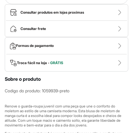
Roupas
Blusas e Camisetas
Básicos
Consultar produtos em lojas proximas
Calças
Casacos e Jaquetas
Jeans
Consultar frete
Macacões
Saias
Shorts e Bermudas
Formas de pagamento
Vestidos
Acessórios
Bolsas
Troca fácil na loja -
GRÁTIS
Bonés e Chapéus
Bijoux
Cintos
Sobre o produto
Óculos
Relógios
Codigo do produto
:
1059939-preto
Calçados
Botas
Chinelos
Renove o guarda-roupa juvenil com uma peça que une o conforto do
Rasteirinhas
moletom ao estilo de uma camiseta moderna. Esta blusa de moletom de
Sandálias
manga curta é a escolha ideal para compor looks despojados e cheios de
Sapatilhas
atitude. Com um toque macio e caimento solto, ela garante liberdade de
Tênis
movimento e bem-estar para o dia a dia dos jovens.
Marcas