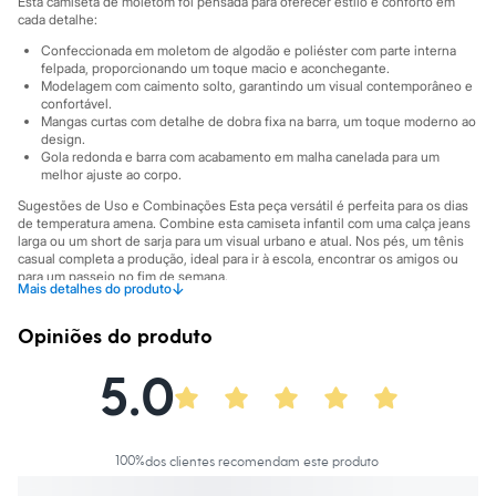
Esta camiseta de moletom foi pensada para oferecer estilo e conforto em
City
cada detalhe:
Clock House
Mindset
Confeccionada em moletom de algodão e poliéster com parte interna
Sawary
felpada, proporcionando um toque macio e aconchegante.
Yessica
Modelagem com caimento solto, garantindo um visual contemporâneo e
Moda esportiva
confortável.
Mangas curtas com detalhe de dobra fixa na barra, um toque moderno ao
Acessórios
design.
Blusas
Gola redonda e barra com acabamento em malha canelada para um
Calçados
melhor ajuste ao corpo.
Leggings
Shorts e Bermudas
Sugestões de Uso e Combinações Esta peça versátil é perfeita para os dias
Tops
de temperatura amena. Combine esta camiseta infantil com uma calça jeans
larga ou um short de sarja para um visual urbano e atual. Nos pés, um tênis
Moda íntima
casual completa a produção, ideal para ir à escola, encontrar os amigos ou
Calcinhas
para um passeio no fim de semana.
Cintas e Modeladores
↓
Mais detalhes do produto
Meias
A gente se encontra na C&A! ❤
Pijamas
Opiniões do produto
Informacoes gerais:
Sutiãs e Tops
Moda praia
Material
:
57% algodão, 43% poliéster
5.0
Biquínis
Cor
:
Preto
Maiôs
Marcas
:
Fifteen
Gênero
:
Menino
Saídas de praia
Personagens
Plus size
100
%
dos clientes recomendam este produto
Blusas e Camisetas