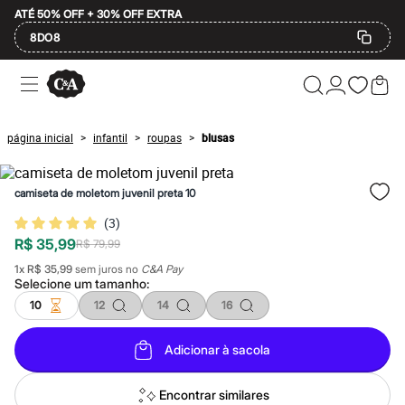
ATÉ 50% OFF + 30% OFF EXTRA
8DO8
Ofertas
Compre por Departamento
Feminino
Masculino
página inicial
infantil
roupas
blusas
>
>
>
Infantil
Calçados
Plus Size
camiseta de moletom juvenil preta 10
2 calçados por R$189
2 peças por R$199
(
3
)
3 lingeries por R$99
R$ 35,99
3 itens de beleza por R$129
R$ 79,99
Até 20% off
1
x
R$ 35,99
sem juros no
C&A Pay
Até 40% off
Selecione um
tamanho
:
Até 60% off
10
12
14
16
A partir de 60% off
Feminino
Em alta
Adicionar à sacola
Inverno
Alfaiataria
Novidades
Encontrar similares