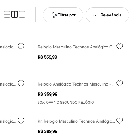
Filtrar por
Relevância
Kit Relógio Masculino Technos Analógico 2115tvl K2a Prateado
Relógio Masculino Technos Analógico Calendário 2117lfr1p Preto
R$ 559,99
Kit Relógio Masculino Technos Analógico 2117lffk1p Prateado
Relógio Analógico Technos Masculino - 2115KPT8A PRATEADO
R$ 359,99
50% OFF NO SEGUNDO RELÓGIO
Kit Relógio Masculino Technos Analógico 2115uco K1p Dourado
Kit Relógio Masculino Technos Analógico 2117lfj K0p Preto
R$ 399,99