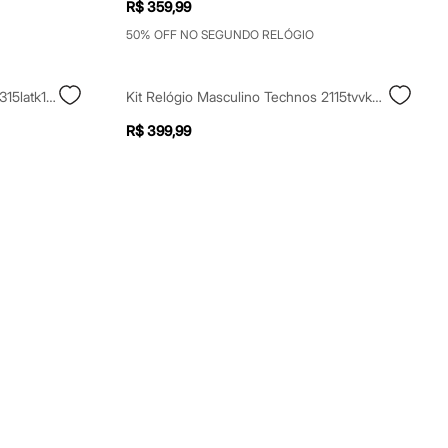
R$ 359,99
50% OFF NO SEGUNDO RELÓGIO
Kit Relógio Masculino Technos 2315latk1p Analógico Prateado
Kit Relógio Masculino Technos 2115tvvk2p Analógico Calendário Dourado
R$ 399,99