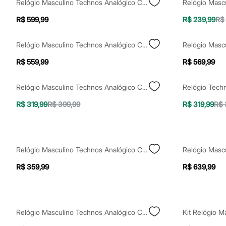
Relógio Masculino Technos Analógico Calendário 2115ubd0x Prateado
Shorts e Saias
Vestidos
R$ 599,99
R$ 239,99
R$
Masculino
Em alta
Dia dos Pais
Relógio Masculino Technos Analógico Calendário 2315lbk 1p Preto
Inverno
Novidades
R$ 559,99
R$ 569,99
Roupas
Bermudas
Camisas
Relógio Masculino Technos Analógico Calendário 2115uce 1p Dourado
Calças
Camisetas e Regatas
R$ 319,99
R$ 399,99
R$ 319,99
R$ 
Casacos e Jaquetas
Jeans
Polos
Acessórios
Bolsas e Mochilas
Relógio Masculino Technos Analógico Calendário 2315lav1p Prateado
Chapéus e Bonés
R$ 359,99
R$ 639,99
Cintos
Carteiras
Óculos
Relógios
Calçados
Relógio Masculino Technos Analógico Calendário 2115tya1d Dourado
Botas
Chinelos