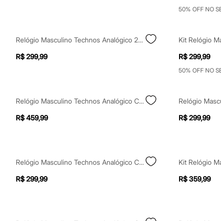
Yessica
50% OFF NO 
Moda esportiva
Acessórios
Blusas
Calçados
Relógio Masculino Technos Analógico 2115ucm1p Prateado
Leggings
Shorts e Bermudas
R$ 299,99
R$ 299,99
Tops
50% OFF NO 
Moda íntima
Calcinhas
Cintas e Modeladores
Meias
Relógio Masculino Technos Analógico Calendário 2115txk 1p Prateado
Pijamas
R$ 459,99
R$ 299,99
Sutiãs e Tops
Moda praia
Biquínis
Maiôs
Saídas de praia
Relógio Masculino Technos Analógico Calendário 2315lba 1p Prateado
Personagens
Plus size
R$ 299,99
R$ 359,99
Blusas e Camisetas
Calças
Casacos e Jaquetas
Jeans
Moda esportiva