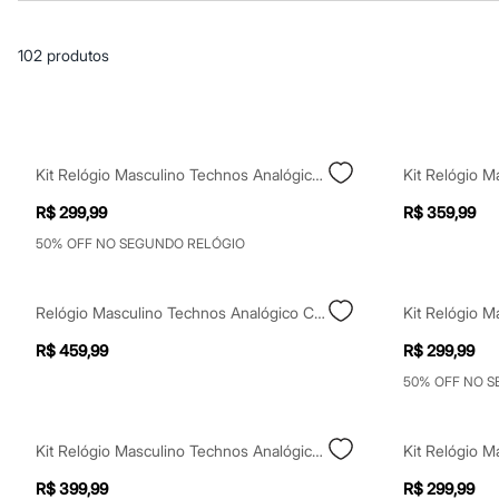
Casacos e Jaquetas
Jeans
Macacões
102
produtos
Saias
Shorts e Bermudas
Vestidos
Acessórios
Bolsas
Bonés e Chapéus
Kit Relógio Masculino Technos Analógico 2115ucm K1p Prateado
Bijoux
Cintos
R$ 299,99
R$ 359,99
Óculos
Relógios
50% OFF NO SEGUNDO RELÓGIO
Calçados
Botas
Chinelos
Relógio Masculino Technos Analógico Calendário 2315lbi 1p Prateado
Rasteirinhas
Sandálias
R$ 459,99
R$ 299,99
Sapatilhas
50% OFF NO 
Tênis
Marcas
City
Clock House
Kit Relógio Masculino Technos Analógico 2015cei K1p Dourado
Mindset
Sawary
R$ 399,99
R$ 299,99