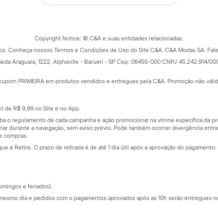
Tipos de serviços
o C&A
Clique e retire
Trocas e devoluções
ograma
Copyright Notice: © C&A e suas entidades relacionadas.
Formas de pagamento
dos. Conheça nossos Termos e Condições de Uso do Site C&A. C&A Modas SA. Fale
Todas as vantagens
ay
eda Araguaia, 1222, Alphaville - Barueri - SP Cep: 06455-000 CNPJ 45.242.914/00
Minha C&A
rtão
Cupons de desconto
cupom PRIMEIRA em produtos vendidos e entregues pela C&A. Promoção não válida p
Cartão presente
atórios
Sobre o cartão presente
nceira
l de R$ 9,99 no Site e no App.
de
iba o regulamento de cada campanha e ação promocional na vitrine específica da
iar durante a navegação, sem aviso prévio. Pode também ocorrer divergência entre
de compras.
 e Retire. O prazo de retirada é de até 1 dia útil após a aprovação do pagamento. 
omingos e feriados).
mesmo dia e pedidos com o pagamentos aprovados após as 10h serão entregues no 
Segurança e qualidade