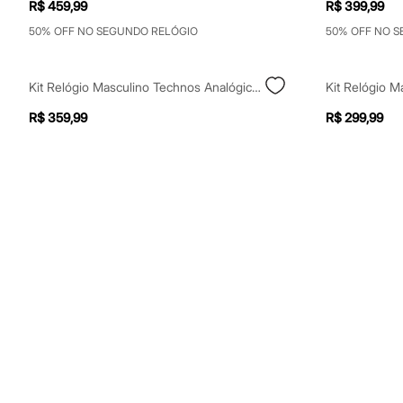
R$ 459,99
R$ 399,99
Sapatos
Sandálias e Papetes
50% OFF NO SEGUNDO RELÓGIO
50% OFF NO 
Tênis
Moda esportiva
Acessórios
Kit Relógio Masculino Technos Analógico Calendário 2115tzck1a Prateado
Bermudas
Camisetas
R$ 359,99
R$ 299,99
Calças
Calçados
Regatas
Moda íntima
Cuecas
Meias
Pijamas
Moda praia
Personagens
Plus size
Blusas e Camisetas
Calças
Camisas
Casacos e Jaquetas
Jeans
Moda esportiva
Shorts e Bermudas
Todos os produtos