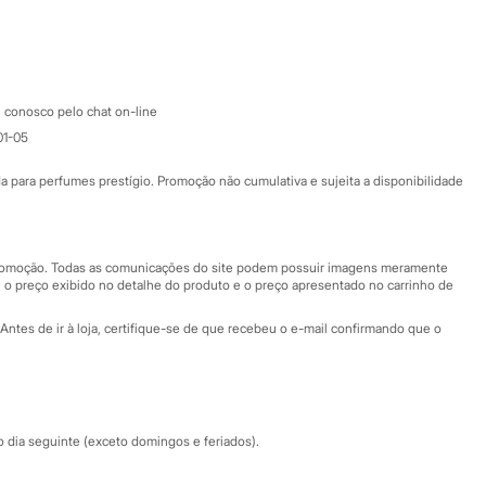
Google store
Apple store
Atendimento
 conosco pelo chat on-line
01-05
Ajuda
Fale conosco
ara perfumes prestígio. Promoção não cumulativa e sujeita a disponibilidade
Nossas lojas
Nossas lojas plus size
Central de ética
 promoção. Todas as comunicações do site podem possuir imagens meramente
 o preço exibido no detalhe do produto e o preço apresentado no carrinho de
Eventos
Antes de ir à loja, certifique-se de que recebeu o e-mail confirmando que o
Especial Dia dos Pais
dia seguinte (exceto domingos e feriados).