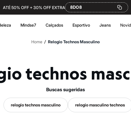
8DO8
ATÉ 50% OFF + 30% OFF EXTRA
Beleza
Mindse7
Calçados
Esportivo
Jeans
Novi
/
Home
Relogio Technos Masculino
ogio technos masc
buscas sugeridas
relogio technos masculino
relogio masculino technos