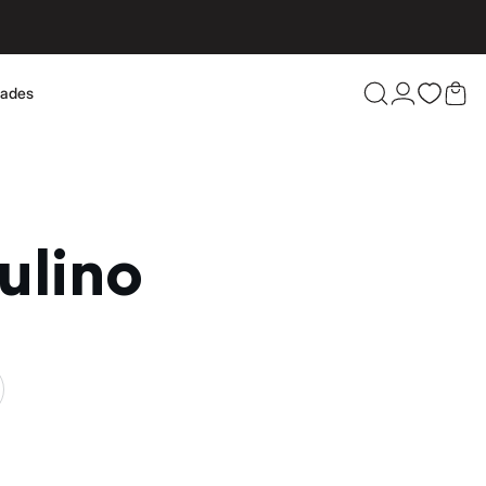
dades
Confira 
ulino