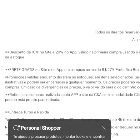
Sandálias
Sobre a C&A
Cartão C&A
Tênis
Sobre o cartã
Fornecedores
Diversão
Termos e condições
C&A&VC
Marcas
Conheça o pr
Baby Club
Política de privacidade
Fifteen
Todos os direitos reserva
Trabalhe conosco
C&A Pay
Miss Fifteen
Sobre o C&A P
Alam
Sustentabilidade
Palomino
Solicite seu ca
Moda íntima
Mapa do site
**Desconto de 10% no Site e 20% no App, válido na primeira compra usando o 
Calcinhas
Governança
Investidores
de estoque.
Cuecas
Ouvidoria / Rel
Sala de imprensa
Meias
Educação fina
**FRETE GRÁTIS no Site e no App em compras acima de R$ 279. Frete fixo Brasi
Pijamas
Privacidade
Moda praia
Sustentabilida
*Promoções válidas enquanto durarem os estoques, em itens selecionados. Sa
Configuração de cookies
ilustrativas e podem ser encerradas a qualquer momento. Os preços poderão var
Biquínis e Maiôs
Minha privacidade
compras. Em caso de divergências de preços, o valor válido será o do carrinho 
Blusas de proteção
Sungas
**Retire suas compras realizadas pelo APP e site da C&A com a modalidade Clique
Personagens
pedido está pronto para retirada.
Bluey
Disney
**Entrega Turbo e Rápida
Hello Kitty
Turbo: Pedidos aprovados entre 10h e 17h, serão entregues em até 4h (exceto d
Homem Aranha
Rápida: Pedidos com os pagamentos aprovados até as 10h, serão entregues no 
Personal Shopper
Minecraft
Naruto
*O valor do frete para o turbo é R$ 24,99 e para a rápida é R$ 14,99.
Te ajudo a procurar produtos, montar looks e encontrar
Formas de pagamento
Patrulha Canina