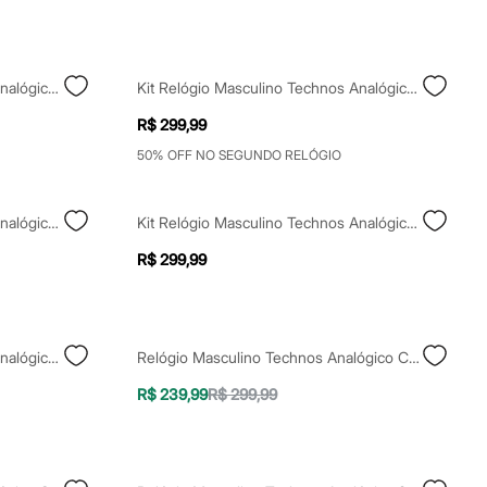
Kit Relógio Masculino Technos Analógico 2115ucn K1a Prateado
Kit Relógio Masculino Technos Analógico 2115ucd K1a Prateado
R$ 299,99
50% OFF NO SEGUNDO RELÓGIO
Kit Relógio Masculino Technos Analógico 2315lbt K2p Prateado
Kit Relógio Masculino Technos Analógico Vj52af K2a Prateado
R$ 299,99
Kit Relógio Masculino Technos Analógico 2115ucn K1p Prateado
Relógio Masculino Technos Analógico Calendário 2315lba 1p Prateado
R$ 239,99
R$ 299,99