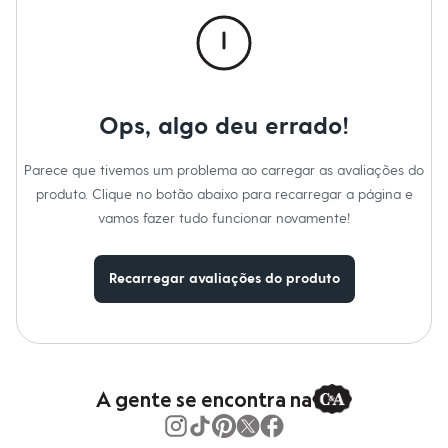
Relógios
Gênero
:
Masculino
Calçados
Botas
Chinelos
Sapatos
Sandálias e Papetes
Tênis
Ops, algo deu errado!
Moda esportiva
Acessórios
Bermudas
Parece que tivemos um problema ao carregar as avaliações do
Camisetas
produto. Clique no botão abaixo para recarregar a página e
Calças
vamos fazer tudo funcionar novamente!
Calçados
Regatas
Moda íntima
Cuecas
Recarregar avaliações do produto
Meias
Pijamas
Moda praia
Personagens
Plus size
Blusas e Camisetas
A gente se encontra na
Calças
Camisas
Casacos e Jaquetas