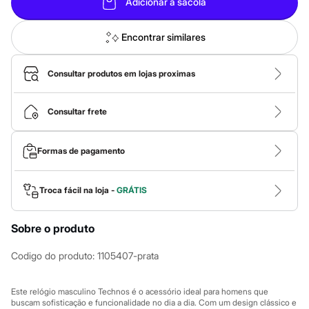
Adicionar à sacola
City
Clock House
Mindset
Encontrar similares
Sawary
Yessica
Moda esportiva
Consultar produtos em lojas proximas
Acessórios
Blusas
Calçados
Consultar frete
Leggings
Shorts e Bermudas
Tops
Moda íntima
Formas de pagamento
Calcinhas
Cintas e Modeladores
Meias
Troca fácil na loja -
GRÁTIS
Pijamas
Sutiãs e Tops
Moda praia
Sobre o produto
Biquínis
Maiôs
Codigo do produto
:
1105407-prata
Saídas de praia
Personagens
Plus size
Este relógio masculino Technos é o acessório ideal para homens que
Blusas e Camisetas
buscam sofisticação e funcionalidade no dia a dia. Com um design clássico e