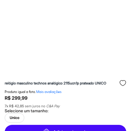
Roupas
Blusas e Camisetas
Básicos
Calças
Casacos e Jaquetas
Jeans
Macacões
Saias
Shorts e Bermudas
Vestidos
Acessórios
Bolsas
Bonés e Chapéus
Bijoux
Cintos
Óculos
relógio masculino technos analógico 2115ucn1p prateado UNICO
Relógios
Calçados
Produto igual a foto.
Mais avaliações
Botas
R$ 299,99
Chinelos
Rasteirinhas
7
x
R$ 42,85
sem juros no
C&A Pay
Selecione um
tamanho
:
Sandálias
Sapatilhas
Unico
Tênis
Marcas