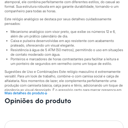
Calças
atemporal, ele combina perfeitamente com diferentes estilos, do casual ao
Casacos e Jaquetas
formal. Sua estrutura robusta em aço garante durabilidade, tornando-o um
companheiro para todas as horas.
Jeans
Moda esportiva
Este relógio analógico se destaca por seus detalhes cuidadosamente
Shorts e Saias
pensados:
Vestidos
Mecanismo analógico com visor preto, que exibe os números 12 e 6,
Masculino
além de um prático calendário de dia.
Em alta
Caixa e pulseira desenvolvidas em aço resistente com acabamento
Dia dos Pais
prateado, oferecendo um visual elegante.
Inverno
Resistência à água de 5 ATM (50 metros), permitindo o uso em situações
Novidades
de contato moderado com água.
Roupas
Ponteiros e marcadores de horas contrastantes para facilitar a leitura e
Bermudas
um ponteiro de segundos em vermelho como um toque de estilo.
Camisas
Sugestões de Uso e Combinações Este relógio masculino é extremamente
Calças
versátil. Para um look de trabalho, combine-o com camisa social e calça de
Camisetas e Regatas
alfaiataria. Nos momentos de lazer, ele complementa perfeitamente uma
Casacos e Jaquetas
produção com camiseta básica, calça jeans e tênis, adicionando um toque de
Jeans
elegância ao visual despojado. É o acessório certo para marcar presença em
↓
Mais detalhes do produto
Polos
qualquer ocasião.
Opiniões do produto
Acessórios
A gente se encontra na C&A! ❤
Bolsas e Mochilas
Chapéus e Bonés
Informacoes gerais:
Cintos
Material
:
Aço
Carteiras
Cor
:
Prateado
Óculos
Marcas
:
C&A