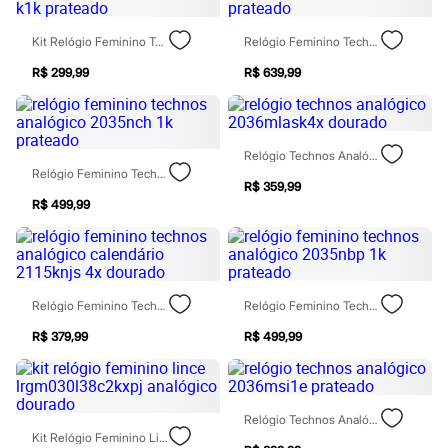
Rasteirinhas
Sandálias
Kit Relógio Feminino Technos Analógico 2035ndn K1k Prateado
Relógio Feminino Technos 2036msl1k Analógico Prateado
Tênis
Diversão
R$ 299,99
R$ 639,99
Marcas
Baby Club
Fifteen
Miss Fifteen
Palomino
Relógio Technos Analógico 2036mlask4x Dourado
Moda íntima
Relógio Feminino Technos Analógico 2035nch 1k Prateado
R$ 359,99
Calcinhas
R$ 499,99
Cuecas
Meias
Pijamas
Moda praia
Biquínis e Maiôs
Blusas de proteção
Relógio Feminino Technos Analógico Calendário 2115knjs 4x Dourado
Relógio Feminino Technos Analógico 2035nbp 1k Prateado
Sungas
Personagens
R$ 379,99
R$ 499,99
Bluey
Disney
Hello Kitty
Homem Aranha
Relógio Technos Analógico 2036msi1e Prateado
Minecraft
Kit Relógio Feminino Lince Lrgm030l38c2kxpj Analógico Dourado
Naruto