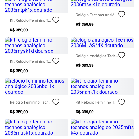
Moda esportiva
Shorts e Saias
Vestidos
Relógio Technos Analógico 2036msv K1d Dourado
Masculino
Kit Relógio Feminino Technos Analógico 2035mtpk1x Dourado
Em alta
R$ 359,99
Dia dos Pais
R$ 359,99
Inverno
Novidades
Roupas
Bermudas
Relógio Analógico Technos 2036MLAS/4X Dourado
Camisas
Kit Relógio Feminino Technos Analógico 2035myak1d Dourado
Calças
R$ 399,99
Camisetas e Regatas
R$ 359,99
Casacos e Jaquetas
Jeans
Polos
Acessórios
Bolsas e Mochilas
Chapéus e Bonés
Relógio Feminino Technos Analógico 2036nbd 1k Dourado
Kit Relógio Feminino Technos Analógico 2035nank1k Dourado
Cintos
R$ 359,99
R$ 399,99
Carteiras
Óculos
Relógios
Calçados
Botas