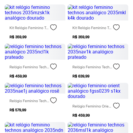
Todos os produtos
Infantil
Em alta
Arrumadinho para os meninos
Romântico para as meninas
Kit Relógio Feminino Technos 2035mzsk1k Analógico Dourado
Kit Relógio Feminino Technos Analógico 2035mkl K4k Dourado
Inverno
Novidades
R$ 359,99
R$ 359,99
Roupas menina
0 a 24 meses
1 a 5 anos
4 a 12 anos
10 a 16 anos
Roupas menino
Relógio Feminino Technos Analógico 2035ncl1k Prateado
Relógio Feminino Technos 2035nav1k Analógico Prateado
0 a 24 meses
R$ 459,99
R$ 639,99
1 a 5 anos
4 a 12 anos
10 a 16 anos
Acessórios
Recém-nascido
Relógio Feminino Technos 2035nae1j Analógico Rosê
Bolsas e Mochilas
Relógio Feminino Orient Analógico Fgss0239 S1kx Dourado
Chapéus
R$ 579,99
Calçados
R$ 459,99
Botas
Chinelos
Pantufas