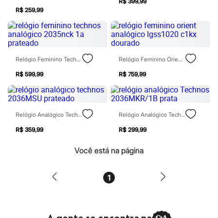
R$ 399,99
Patrulha Canina
R$ 259,99
Sonic
Stitch
Beleza
Kits
Perfumes árabes
Novidades
Relógio Feminino Technos Analógico 2035nck 1a Prateado
Relógio Feminino Orient Analógico Lgss1020 C1kx Dourado
Cabelos
R$ 599,99
R$ 759,99
Condicionador
Escovas e Pentes
Finalizadores
Shampoo
Tratamento
Relógio Analógico Technos 2036MSU Prateado
Relógio Analógico Technos 2036MKR/1B Prata
Cuidados com o corpo
Hidratante
R$ 359,99
R$ 299,99
Protetor solar
Tratamento
Você está na página
Cuidados com o rosto
Esfoliante
Hidratante
1
Protetor solar
Tônicos
Maquiagens
Base
Batom