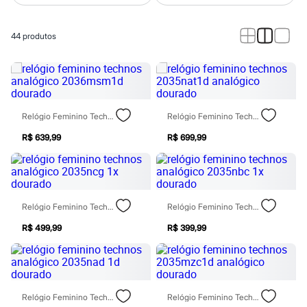
Calças
Casacos e Jaquetas
Jeans
44
produtos
Macacões
Saias
Shorts e Bermudas
Vestidos
Acessórios
Bolsas
Bonés e Chapéus
Relógio Feminino Technos Analógico 2036msm1d Dourado
Relógio Feminino Technos 2035nat1d Analógico Dourado
Bijoux
Cintos
R$ 639,99
R$ 699,99
Óculos
Relógios
Calçados
Botas
Chinelos
Relógio Feminino Technos Analógico 2035ncg 1x Dourado
Relógio Feminino Technos Analógico 2035nbc 1x Dourado
Rasteirinhas
Sandálias
R$ 499,99
R$ 399,99
Sapatilhas
Tênis
Marcas
City
Clock House
Mindset
Relógio Feminino Technos Analógico 2035nad 1d Dourado
Relógio Feminino Technos 2035mzc1d Analógico Dourado