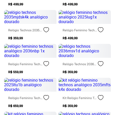
Sawary
R$ 499,99
R$ 499,99
Yessica
Moda esportiva
Acessórios
Blusas
Calçados
Leggings
Relógio Technos 2035mjdsk4k Analógico Dourado
Relógio Feminino Technos Analógico 2025lug1x Dourado
Shorts e Bermudas
Tops
R$ 359,99
R$ 499,99
Moda íntima
Calcinhas
Cintas e Modeladores
Meias
Pijamas
Relógio Feminino Technos Analógico 2036nbp 1x Dourado
Relógio Technos 2036msv1d Analógico Dourado
Sutiãs e Tops
Moda praia
R$ 559,99
R$ 359,99
Biquínis
Maiôs
Saídas de praia
Personagens
Plus size
Blusas e Camisetas
Relógio Feminino Technos 2025ltu1b Analógico Dourado
Kit Relógio Feminino Technos Analógico 2035mfts K4x Dourado
Calças
R$ 659,99
R$ 359,99
Casacos e Jaquetas
Jeans