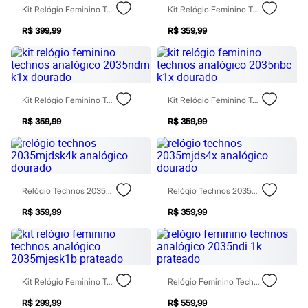
Chinelos
Kit Relógio Feminino Technos Analógico 2035musk1x Dourado
Kit Relógio Feminino Technos Analógico 2035mfts K4x Dourado
Sapatos
Sandálias e Papetes
R$ 399,99
R$ 359,99
Tênis
Moda esportiva
Acessórios
Bermudas
Camisetas
Kit Relógio Feminino Technos Analógico 2035ndm K1x Dourado
Kit Relógio Feminino Technos Analógico 2035nbc K1x Dourado
Calças
Calçados
R$ 359,99
R$ 359,99
Regatas
Moda íntima
Cuecas
Meias
Pijamas
Moda praia
Relógio Technos 2035mjdsk4k Analógico Dourado
Relógio Technos 2035mjds4x Analógico Dourado
Personagens
R$ 359,99
R$ 359,99
Plus size
Blusas e Camisetas
Calças
Camisas
Casacos e Jaquetas
Jeans
Kit Relógio Feminino Technos Analógico 2035mjesk1b Prateado
Relógio Feminino Technos Analógico 2035ndi 1k Prateado
Moda esportiva
Shorts e Bermudas
R$ 299,99
R$ 559,99