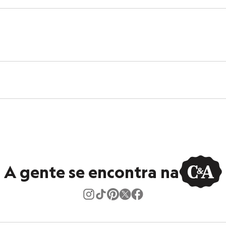
 C&A! ❤
s:
ino
A gente se encontra na