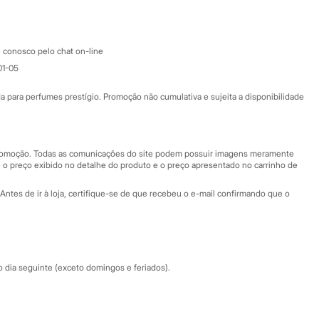
Apple store
Atendimento
 conosco pelo chat on-line
01-05
Ajuda
Fale conosco
ara perfumes prestígio. Promoção não cumulativa e sujeita a disponibilidade
Nossas lojas
Nossas lojas plus size
Central de ética
 promoção. Todas as comunicações do site podem possuir imagens meramente
 o preço exibido no detalhe do produto e o preço apresentado no carrinho de
Eventos
Antes de ir à loja, certifique-se de que recebeu o e-mail confirmando que o
Especial Dia dos Pais
dia seguinte (exceto domingos e feriados).