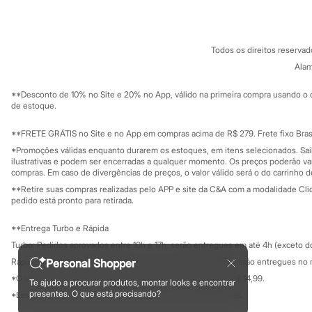
Fornecedores
Infantil
Em alta
Termos e condições
C&A&VC
Arrumadinho para os meninos
Conheça o pr
Política de privacidade
Romântico para as meninas
Todos os direitos reserva
Trabalhe conosco
C&A Pay
Inverno
Sobre o C&A P
Alam
Novidades
Sustentabilidade
Roupas menina
Solicite seu ca
Mapa do site
**Desconto de 10% no Site e 20% no App, válido na primeira compra usando o 
0 a 24 meses
Governança
Investidores
de estoque.
1 a 5 anos
Ouvidoria / Rel
4 a 12 anos
Sala de imprensa
10 a 16 anos
Educação fina
**FRETE GRÁTIS no Site e no App em compras acima de R$ 279. Frete fixo Brasi
Privacidade
Roupas menino
Sustentabilida
*Promoções válidas enquanto durarem os estoques, em itens selecionados. Sa
Configuração de cookies
0 a 24 meses
ilustrativas e podem ser encerradas a qualquer momento. Os preços poderão var
1 a 5 anos
Minha privacidade
compras. Em caso de divergências de preços, o valor válido será o do carrinho 
4 a 12 anos
**Retire suas compras realizadas pelo APP e site da C&A com a modalidade Clique
10 a 16 anos
pedido está pronto para retirada.
Acessórios
Recém-nascido
**Entrega Turbo e Rápida
Bolsas e Mochilas
Turbo: Pedidos aprovados entre 10h e 17h, serão entregues em até 4h (exceto d
Chapéus
Calçados
Rápida: Pedidos com os pagamentos aprovados até as 10h, serão entregues no 
Personal Shopper
Botas
*O valor do frete para o turbo é R$ 24,99 e para a rápida é R$ 14,99.
Te ajudo a procurar produtos, montar looks e encontrar
Chinelos
Formas de pagamento
presentes. O que está precisando?
*Essa condição ainda não estará disponível em todas as lojas.
Pantufas
Rasteirinhas