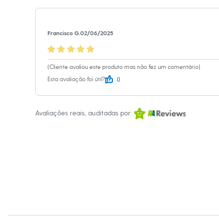
Shorts e Saias
A gente se encontra na
Vestidos
Masculino
Medidas: 32x8,63
Em alta
Francisco G.
02/06/2025
Dia dos Pais
Informacoes gerai
Inverno
Novidades
Material
:
Aço
Roupas
(Cliente avaliou este produto mas não fez um comentário)
Cor
:
Dourado
Bermudas
0
Esta avaliação foi útil?
Marcas
:
C&A
Camisas
Calças
Gênero
:
Femin
Camisetas e Regatas
Casacos e Jaquetas
Avaliações reais, auditadas por:
Jeans
Polos
Acessórios
Bolsas e Mochilas
Chapéus e Bonés
Cintos
Carteiras
Óculos
Relógios
Calçados
Botas
Chinelos