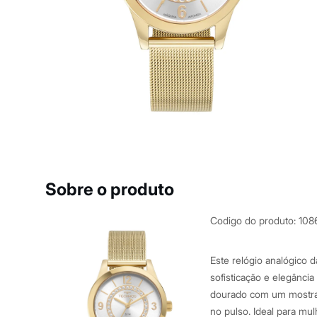
Casacos e Jaquetas
Jeans
Macacões
Saias
Shorts e Bermudas
Vestidos
Acessórios
Bolsas
Bonés e Chapéus
Bijoux
Cintos
Óculos
Relógios
Calçados
Botas
Sobre o produto
Chinelos
Rasteirinhas
Sandálias
Codigo do produto
:
108
Sapatilhas
Tênis
Marcas
Este relógio analógico 
City
sofisticação e elegânci
Clock House
dourado com um mostrad
Mindset
Sawary
no pulso. Ideal para mu