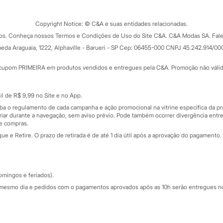
Clique e retire
Trocas e devoluções
ograma
Copyright Notice: © C&A e suas entidades relacionadas.
Formas de pagamento
dos. Conheça nossos Termos e Condições de Uso do Site C&A. C&A Modas SA. Fale
Todas as vantagens
ay
eda Araguaia, 1222, Alphaville - Barueri - SP Cep: 06455-000 CNPJ 45.242.914/00
Minha C&A
rtão
Cupons de desconto
cupom PRIMEIRA em produtos vendidos e entregues pela C&A. Promoção não válida p
Cartão presente
atórios
Sobre o cartão presente
nceira
l de R$ 9,99 no Site e no App.
de
iba o regulamento de cada campanha e ação promocional na vitrine específica da
iar durante a navegação, sem aviso prévio. Pode também ocorrer divergência entre
de compras.
 e Retire. O prazo de retirada é de até 1 dia útil após a aprovação do pagamento. 
omingos e feriados).
mesmo dia e pedidos com o pagamentos aprovados após as 10h serão entregues no 
Segurança e qualidade