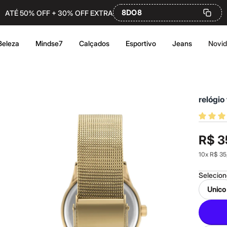
8DO8
ATÉ 50% OFF + 30% OFF EXTRA
Beleza
Mindse7
Calçados
Esportivo
Jeans
Novi
relógi
R$ 3
10
x
R$ 35
Selecio
Unico