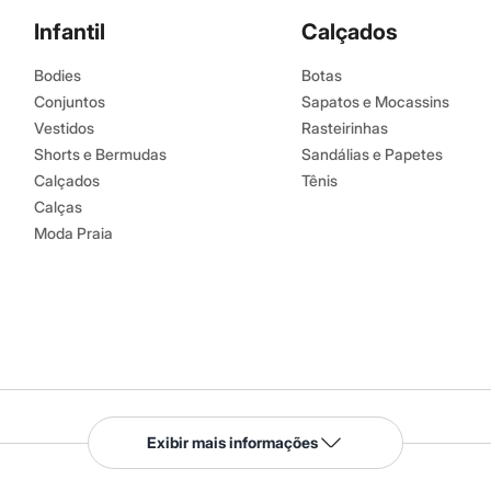
Infantil
Calçados
Bodies
Botas
Conjuntos
Sapatos e Mocassins
Vestidos
Rasteirinhas
Shorts e Bermudas
Sandálias e Papetes
Calçados
Tênis
Calças
Moda Praia
Serviços
Exibir mais informações
Tipos de serviços
o C&A