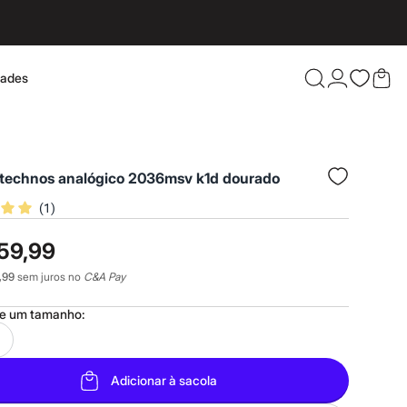
dades
Confira 
o technos analógico 2036msv k1d dourado
(
1
)
59,99
,99
sem juros no
C&A Pay
ne um
tamanho
:
Adicionar à sacola