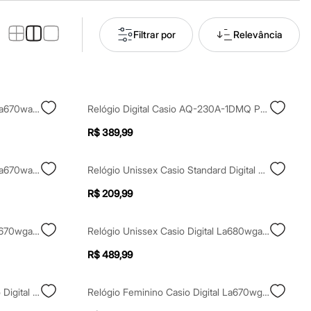
Filtrar por
Relevância
Relógio Feminino Casio Digital La670wa2df Prateado
Relógio Digital Casio AQ-230A-1DMQ Prata
R$ 389,99
Relógio Feminino Digital Casio La670wa-2df Prateado
Relógio Unissex Casio Standard Digital LA-20WH-1BDF Preto
R$ 209,99
Relogio Unissex Digital Casio La670wga-1df Dourado
Relógio Unissex Casio Digital La680wga 9bdf Dourado
R$ 489,99
Relógio Unissex Casio Analógico Digital Aq 230a 7bmq Prateado
Relógio Feminino Casio Digital La670wga 1df Dourado