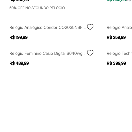
Shorts e Saias
Vestidos
50% OFF NO SEGUNDO RELÓGIO
Masculino
Em alta
Dia dos Pais
Relógio Analógico Condor CO2035NBF Prateado
Inverno
Novidades
R$ 199,99
R$ 259,99
Roupas
Bermudas
Camisas
Relógio Feminino Casio Digital B640wgg 9df Dourado
Calças
Camisetas e Regatas
R$ 489,99
R$ 399,99
Casacos e Jaquetas
Jeans
Polos
Acessórios
Bolsas e Mochilas
Chapéus e Bonés
Cintos
Carteiras
Óculos
Relógios
Calçados
Botas
Chinelos