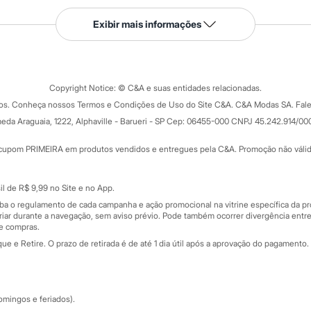
Serviços
Exibir mais informações
Tipos de serviços
o C&A
Clique e retire
Trocas e devoluções
ograma
Copyright Notice: © C&A e suas entidades relacionadas.
Formas de pagamento
dos. Conheça nossos Termos e Condições de Uso do Site C&A. C&A Modas SA. Fale
Todas as vantagens
ay
eda Araguaia, 1222, Alphaville - Barueri - SP Cep: 06455-000 CNPJ 45.242.914/00
Minha C&A
rtão
Cupons de desconto
cupom PRIMEIRA em produtos vendidos e entregues pela C&A. Promoção não válida p
Cartão presente
atórios
Sobre o cartão presente
nceira
l de R$ 9,99 no Site e no App.
de
iba o regulamento de cada campanha e ação promocional na vitrine específica da
iar durante a navegação, sem aviso prévio. Pode também ocorrer divergência entre
de compras.
 e Retire. O prazo de retirada é de até 1 dia útil após a aprovação do pagamento. 
omingos e feriados).