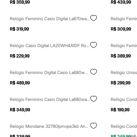
Yessica
R$ 359,99
R$ 439,99
Moda esportiva
Acessórios
Blusas
Relógio Feminino Casio Digital La670wa 7df Prateado
Calçados
R$ 319,99
R$ 309,99
Leggings
Shorts e Bermudas
Tops
Relógio Casio Digital LA20WH4A1DF Rosa
Moda íntima
Calcinhas
R$ 229,99
R$ 389,99
Cintas e Modeladores
Meias
Pijamas
Relógio Feminino Digital Casio La680wga 9bdf Dourado
Sutiãs e Tops
Moda praia
R$ 489,99
R$ 299,99
Biquínis
Maiôs
Saídas de praia
Relógio Feminino Casio Digital La680wa 1df Prateado
Personagens
Plus size
R$ 349,99
R$ 199,99
Blusas e Camisetas
Calças
Casacos e Jaquetas
Relógio Mondaine 32780lpmvpe3kb Analógico Preto
Jeans
Moda esportiva
R$ 339,99
R$ 249,99
R$