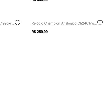
Relógio Feminino X Watch Xgppd199bxrx Digital Rosa
Relógio Champion Analógico Ch24017w Dourado
R$ 259,99