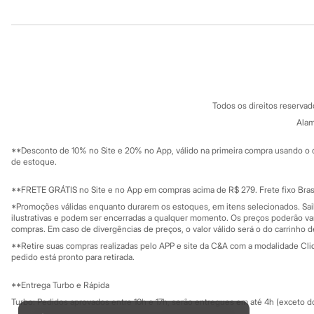
Infantil
Institucional
Produtos
Em alta
Arrumadinho para os meninos
Sobre a C&A
Cartão C&A
Romântico para as meninas
Sobre o cartã
Inverno
Fornecedores
Novidades
Termos e condições
C&A&VC
Roupas menina
Conheça o pr
Política de privacidade
0 a 24 meses
Todos os direitos reserva
1 a 5 anos
Trabalhe conosco
C&A Pay
4 a 12 anos
Sobre o C&A P
Alam
Sustentabilidade
10 a 16 anos
Solicite seu ca
Mapa do site
Roupas menino
**Desconto de 10% no Site e 20% no App, válido na primeira compra usando o 
Governança
0 a 24 meses
Investidores
de estoque.
1 a 5 anos
Ouvidoria / Rel
Sala de imprensa
4 a 12 anos
Educação fina
**FRETE GRÁTIS no Site e no App em compras acima de R$ 279. Frete fixo Brasi
10 a 16 anos
Privacidade
Sustentabilida
*Promoções válidas enquanto durarem os estoques, em itens selecionados. Sa
Acessórios
Configuração de cookies
ilustrativas e podem ser encerradas a qualquer momento. Os preços poderão var
Recém-nascido
Minha privacidade
compras. Em caso de divergências de preços, o valor válido será o do carrinho 
Bolsas e Mochilas
**Retire suas compras realizadas pelo APP e site da C&A com a modalidade Clique
Chapéus
pedido está pronto para retirada.
Calçados
Botas
Chinelos
**Entrega Turbo e Rápida
Pantufas
Turbo: Pedidos aprovados entre 10h e 17h, serão entregues em até 4h (exceto d
Rasteirinhas