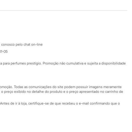
Baixe o app
Google store
Apple store
Atendimento
 conosco pelo chat on-line
01-05
Ajuda
Fale conosco
ara perfumes prestígio. Promoção não cumulativa e sujeita a disponibilidade
Nossas lojas
Nossas lojas plus size
Central de ética
 promoção. Todas as comunicações do site podem possuir imagens meramente
 o preço exibido no detalhe do produto e o preço apresentado no carrinho de
Eventos
Antes de ir à loja, certifique-se de que recebeu o e-mail confirmando que o
Especial Dia dos Pais