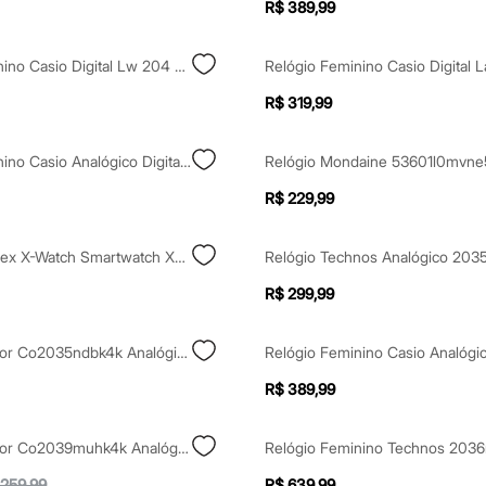
R$ 389,99
Relógio Feminino Casio Digital Lw 204 4adf Rosa
R$ 319,99
Relógio Feminino Casio Analógico Digital Aq 230a 2a1mqydf Prateado
R$ 229,99
Relógio Unissex X-Watch Smartwatch Xswuqpi007apxbx Branco
R$ 299,99
Relógio Condor Co2035ndbk4k Analógico Prateado
R$ 389,99
Relógio Condor Co2039muhk4k Analógico Prateado
 259,99
R$ 639,99