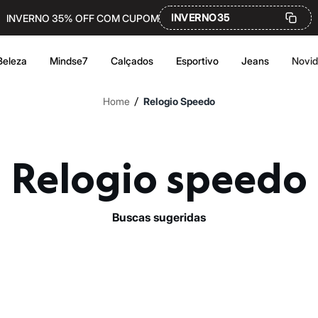
INVERNO35
INVERNO 35% OFF COM CUPOM
Beleza
Mindse7
Calçados
Esportivo
Jeans
Novi
/
Home
Relogio Speedo
Relogio speedo
buscas sugeridas