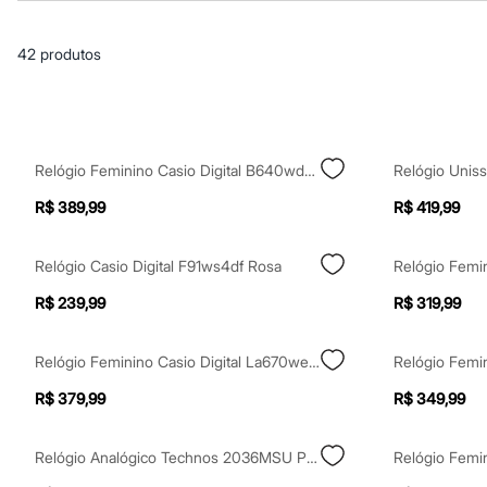
Casacos e Jaquetas
Jeans
Macacões
42
produtos
Saias
Shorts e Bermudas
Vestidos
Acessórios
Bolsas
Bonés e Chapéus
Relógio Feminino Casio Digital B640wdg 7df Prateado
Bijoux
Cintos
R$ 389,99
R$ 419,99
Óculos
Relógios
Calçados
Relógio Casio Digital F91ws4df Rosa
Botas
Chinelos
R$ 239,99
R$ 319,99
Rasteirinhas
Sandálias
Sapatilhas
Relógio Feminino Casio Digital La670wem 7df Prateado
Tênis
Marcas
R$ 379,99
R$ 349,99
City
Clock House
Mindset
Relógio Analógico Technos 2036MSU Prateado
Sawary