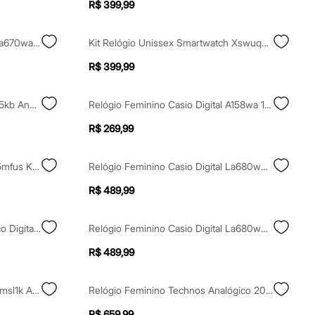
R$ 399,99
Relógio Feminino Casio Digital La670wa 1df Sc Prateado
Kit Relógio Unissex Smartwatch Xswuqpi011a Pxrx Bege
R$ 399,99
Relógio Mondaine 53601l0mvne5kb Analógico Prateado
Relógio Feminino Casio Digital A158wa 1df Sc Prateado
R$ 269,99
Relógio Technos Analógico 2035mfus K3k Prateado
Relógio Feminino Casio Digital La680wga1df Dourado
R$ 489,99
Relógio Feminino Casio Analógico Digital Aq 230a 9amqydf Prateado
Relógio Feminino Casio Digital La680wga 9df Dourado
R$ 489,99
Relógio Feminino Technos 2036msl1k Analógico Prateado
Relógio Feminino Technos Analógico 2025ltt1b Prateado
R$ 659,99