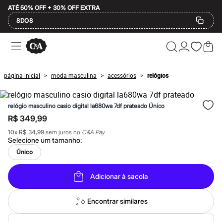
ATÉ 50% OFF + 30% OFF EXTRA
8DO8
Ofertas
Compre por Departamento
Feminino
Masculino
página inicial
moda masculina
acessórios
relógios
>
>
>
Infantil
Calçados
Plus Size
relógio masculino casio digital la680wa 7df prateado Único
2 calçados por R$189
2 peças por R$199
R$ 349,99
3 lingeries por R$99
10
x
R$ 34,99
sem juros no
C&A Pay
3 itens de beleza por R$129
Selecione um
tamanho
:
Até 20% off
Até 40% off
Único
Até 60% off
A partir de 60% off
Adicionar à sacola
Feminino
Em alta
Inverno
Encontrar similares
Alfaiataria
Novidades