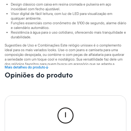
City
Design clássico com caixa em resina cromada e pulseira em aço
Clock House
inoxidável com fecho ajustável.
Mindset
Visor digital de fácil leitura, com luz de LED para visualização em
Sawary
qualquer ambiente.
Yessica
Funções essenciais como cronômetro de 1/100 de segundo, alarme diário
Moda esportiva
e calendário automático.
Acessórios
Resistência à água para o uso cotidiano, oferecendo mais tranquilidade e
durabilidade.
Blusas
Calçados
Sugestões de Uso e Combinações Este relógio unissex é o complemento
Leggings
ideal para os mais variados looks. Use-o com jeans e camiseta para uma
Shorts e Bermudas
composição despojada, ou combine-o com peças de alfaiataria para quebrar
Tops
a seriedade com um toque cool e nostálgico. Sua versatilidade faz dele um
Moda íntima
dos relógios favoritos para quem busca um acessório que se adapta a
↓
Mais detalhes do produto
diferentes ocasiões e estilos.
Calcinhas
Opiniões do produto
Cintas e Modeladores
A gente se encontra na C&A! ❤
Meias
Pijamas
Recursos do relógio:
Sutiãs e Tops
Pulseira de aço inoxidável com fecho ajustável.
Moda praia
Visor de vidro com resina.
Biquínis
Caixa com 33,5 mm x 28,6 mm x 8,6 mm.
Maiôs
Peso: 36 g.
Saídas de praia
Resistente à água.
Personagens
Luz de LED na cor laranja.
Cronômetro de 1/100 de segundo (capacidade de medição: 59'59,99,
Plus size
modos de medição: tempo decorrido, tempo parcial, tempos do 1º e 2º
Blusas e Camisetas
lugares).