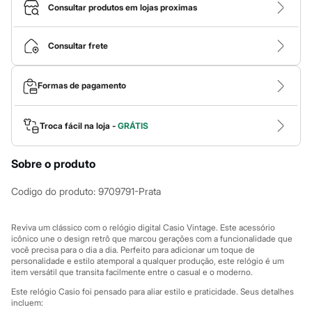
Roupas
Consultar produtos em lojas proximas
Blusas e Camisetas
Básicos
Calças
Consultar frete
Casacos e Jaquetas
Jeans
Macacões
Formas de pagamento
Saias
Shorts e Bermudas
Vestidos
Acessórios
Troca fácil na loja -
GRÁTIS
Bolsas
Bonés e Chapéus
Sobre o produto
Bijoux
Cintos
Óculos
Codigo do produto
:
9709791-Prata
Relógios
Calçados
Botas
Reviva um clássico com o relógio digital Casio Vintage. Este acessório
Chinelos
icônico une o design retrô que marcou gerações com a funcionalidade que
você precisa para o dia a dia. Perfeito para adicionar um toque de
Rasteirinhas
personalidade e estilo atemporal a qualquer produção, este relógio é um
Sandálias
item versátil que transita facilmente entre o casual e o moderno.
Sapatilhas
Tênis
Este relógio Casio foi pensado para aliar estilo e praticidade. Seus detalhes
Marcas
incluem: