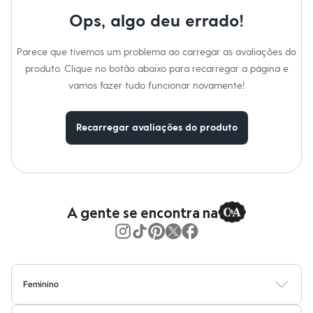
Calças
Alarme diário.
Casacos e Jaquetas
Ops, algo deu errado!
Sinalização a cada hora.
Jeans
Calendário automático.
Moda esportiva
Formatos de 12/24 horas.
Parece que tivemos um problema ao carregar as avaliações do
Shorts e Saias
Horário regular: hora, minuto, segundo, pm, data, dia.
Vestidos
Informacoes gerais:
produto. Clique no botão abaixo para recarregar a página e
Masculino
Material
:
Aço
vamos fazer tudo funcionar novamente!
Em alta
Marcas
:
C&A
Dia dos Pais
Gênero
:
Masculino
Inverno
Recarregar avaliações do produto
Novidades
Roupas
Bermudas
Camisas
Calças
Camisetas e Regatas
Casacos e Jaquetas
A gente se encontra na
Jeans
Polos
Acessórios
Bolsas e Mochilas
Chapéus e Bonés
Cintos
Feminino
Carteiras
Blusas
Calças
Vestidos
Saias
Casacos
Moda Praia
Moda Íntima
Óculos