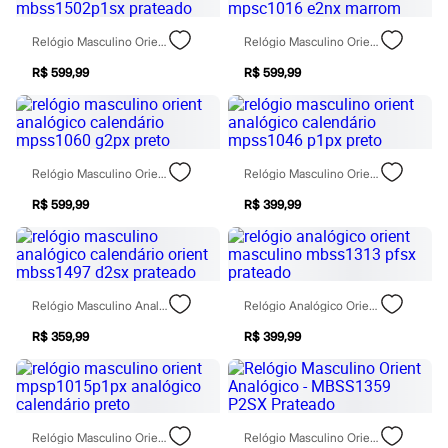
Rasteirinhas
Sandálias
Relógio Masculino Orient Analógico Calendário Mbss1502p1sx Prateado
Relógio Masculino Orient Analógico Calendário Mpsc1016 E2nx Marrom
Tênis
Diversão
R$ 599,99
R$ 599,99
Marcas
Baby Club
Fifteen
Miss Fifteen
Palomino
Moda íntima
Relógio Masculino Orient Analógico Calendário Mpss1060 G2px Preto
Relógio Masculino Orient Analógico Calendário Mpss1046 P1px Preto
Calcinhas
R$ 599,99
R$ 399,99
Cuecas
Meias
Pijamas
Moda praia
Biquínis e Maiôs
Blusas de proteção
Relógio Masculino Analógico Calendário Orient Mbss1497 D2sx Prateado
Relógio Analógico Orient Masculino Mbss1313 Pfsx Prateado
Sungas
Personagens
R$ 359,99
R$ 399,99
Bluey
Disney
Hello Kitty
Homem Aranha
Minecraft
Relógio Masculino Orient Mpsp1015p1px Analógico Calendário Preto
Relógio Masculino Orient Analógico - MBSS1359 P2SX Prateado
Naruto