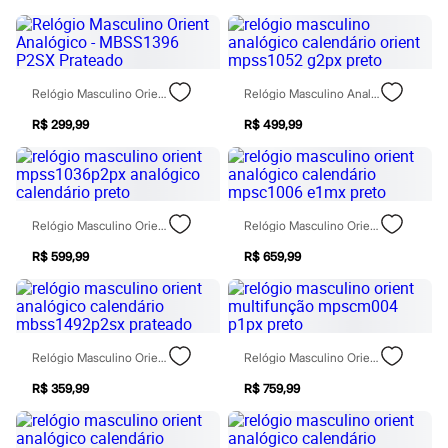
Todos os produtos
Infantil
Em alta
Arrumadinho para os meninos
Romântico para as meninas
Relógio Masculino Orient Analógico - MBSS1396 P2SX Prateado
Relógio Masculino Analógico Calendário Orient Mpss1052 G2px Preto
Inverno
Novidades
R$ 299,99
R$ 499,99
Roupas menina
0 a 24 meses
1 a 5 anos
4 a 12 anos
10 a 16 anos
Roupas menino
Relógio Masculino Orient Mpss1036p2px Analógico Calendário Preto
Relógio Masculino Orient Analógico Calendário Mpsc1006 E1mx Preto
0 a 24 meses
R$ 599,99
R$ 659,99
1 a 5 anos
4 a 12 anos
10 a 16 anos
Acessórios
Recém-nascido
Bolsas e Mochilas
Relógio Masculino Orient Analógico Calendário Mbss1492p2sx Prateado
Relógio Masculino Orient Multifunção Mpscm004 P1px Preto
Chapéus
Calçados
R$ 359,99
R$ 759,99
Botas
Chinelos
Pantufas