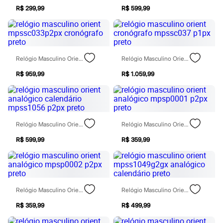
Sawary
R$ 299,99
R$ 599,99
Yessica
Moda esportiva
Acessórios
Blusas
Calçados
Leggings
Relógio Masculino Orient Mpssc033p2px Cronógrafo Preto
Relógio Masculino Orient Cronógrafo Mpssc037 P1px Preto
Shorts e Bermudas
Tops
R$ 959,99
R$ 1.059,99
Moda íntima
Calcinhas
Cintas e Modeladores
Meias
Pijamas
Relógio Masculino Orient Analógico Calendário Mpss1056 P2px Preto
Relógio Masculino Orient Analógico Mpsp0001 P2px Preto
Sutiãs e Tops
Moda praia
R$ 599,99
R$ 359,99
Biquínis
Maiôs
Saídas de praia
Personagens
Plus size
Blusas e Camisetas
Relógio Masculino Orient Analógico Mpsp0002 P2px Preto
Relógio Masculino Orient Mpss1049g2gx Analógico Calendário Preto
Calças
R$ 359,99
R$ 499,99
Casacos e Jaquetas
Jeans