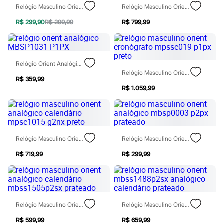
Chinelos
Relógio Masculino Orient Analógico - MBSS1381 P2SX Prateado
Relógio Masculino Orient Analógico Calendário Mpss1054p2px Preto
Sapatos
Sandálias e Papetes
R$ 299,90
R$ 299,99
R$ 799,99
Tênis
Moda esportiva
Acessórios
Bermudas
Relógio Orient Analógico MBSP1031 P1PX
Camisetas
Relógio Masculino Orient Cronógrafo Mpssc019 P1px Preto
Calças
R$ 359,99
Calçados
R$ 1.059,99
Regatas
Moda íntima
Cuecas
Meias
Pijamas
Moda praia
Relógio Masculino Orient Analógico Calendário Mpsc1015 G2nx Preto
Relógio Masculino Orient Analógico Mbsp0003 P2px Prateado
Personagens
R$ 719,99
R$ 299,99
Plus size
Blusas e Camisetas
Calças
Camisas
Casacos e Jaquetas
Jeans
Relógio Masculino Orient Analógico Calendário Mbss1505p2sx Prateado
Relógio Masculino Orient Mbss1488p2sx Analógico Calendário Prateado
Moda esportiva
Shorts e Bermudas
R$ 599,99
R$ 659,99