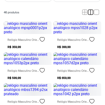
Calças
Casacos e Jaquetas
Jeans
46
produtos
Macacões
Saias
Shorts e Bermudas
Vestidos
Acessórios
Bolsas
Bonés e Chapéus
Relógio Masculino Orient Analógico Mpsp0001p2px Preto
Relógio Masculino Orient Analógico Mpss1028 P2px Preto
Bijoux
Cintos
R$ 359,99
R$ 399,99
Óculos
Relógios
Calçados
Botas
Chinelos
Relógio Masculino Orient Analógico Calendário Mpss1053p2px Preto
Relógio Masculino Orient Analógico Calendário Mpss1057d2px Preto
Rasteirinhas
Sandálias
R$ 599,99
R$ 659,99
Sapatilhas
Tênis
Marcas
City
Clock House
Mindset
Relógio Masculino Orient Analógico Mbss1394 P2sx Prateado
Relógio Masculino Orient Analógico Calendário Mpss1042 P2px Preto