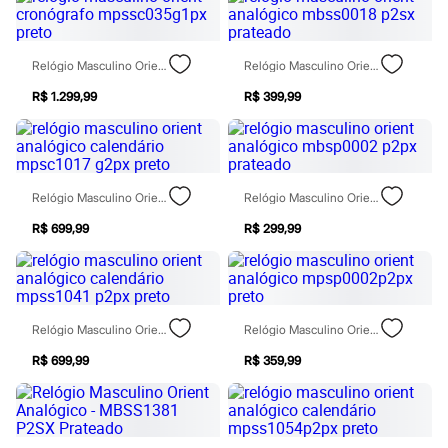
Moda esportiva
Shorts e Saias
Vestidos
Masculino
Relógio Masculino Orient Cronógrafo Mpssc035g1px Preto
Relógio Masculino Orient Analógico Mbss0018 P2sx Prateado
Em alta
Dia dos Pais
R$ 1.299,99
R$ 399,99
Inverno
Novidades
Roupas
Bermudas
Camisas
Relógio Masculino Orient Analógico Calendário Mpsc1017 G2px Preto
Relógio Masculino Orient Analógico Mbsp0002 P2px Prateado
Calças
Camisetas e Regatas
R$ 699,99
R$ 299,99
Casacos e Jaquetas
Jeans
Polos
Acessórios
Bolsas e Mochilas
Chapéus e Bonés
Relógio Masculino Orient Analógico Calendário Mpss1041 P2px Preto
Relógio Masculino Orient Analógico Mpsp0002p2px Preto
Cintos
R$ 699,99
R$ 359,99
Carteiras
Óculos
Relógios
Calçados
Botas