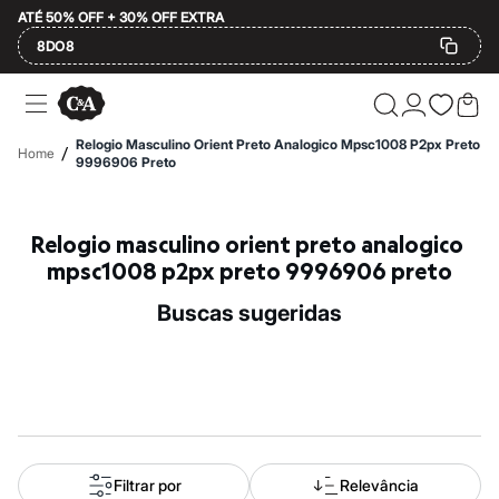
ATÉ 50% OFF + 30% OFF EXTRA
8DO8
Ofertas
Compre por Departamento
Feminino
Relogio Masculino Orient Preto Analogico Mpsc1008 P2px Preto
/
Home
Masculino
9996906 Preto
Infantil
Calçados
Mindse7
Relogio masculino orient preto analogico 
Plus Size
Até 20% off
mpsc1008 p2px preto 9996906 preto
Até 40% off
Até 60% off
buscas sugeridas
A partir de 60% off
Feminino
Em alta
Inverno
Alfaiataria
Novidades
Roupas
Blusas e Camisetas
Básicos
Filtrar por
Relevância