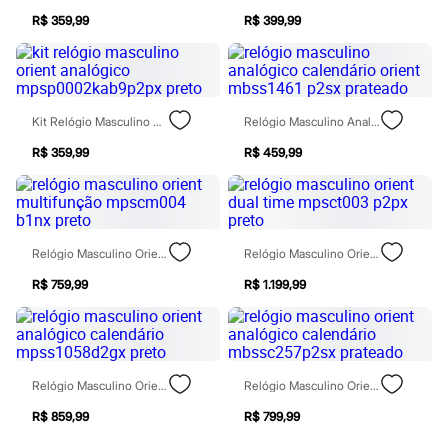
Patrulha Canina
R$ 359,99
R$ 399,99
Sonic
Stitch
Beleza
Kits
Perfumes árabes
Novidades
Kit Relógio Masculino Orient Analógico Mpsp0002kab9p2px Preto
Relógio Masculino Analógico Calendário Orient Mbss1461 P2sx Prateado
Cabelos
R$ 359,99
R$ 459,99
Condicionador
Escovas e Pentes
Finalizadores
Shampoo
Tratamento
Cuidados com o corpo
Relógio Masculino Orient Multifunção Mpscm004 B1nx Preto
Relógio Masculino Orient Dual Time Mpsct003 P2px Preto
Hidratante
Protetor solar
R$ 759,99
R$ 1.199,99
Tratamento
Cuidados com o rosto
Esfoliante
Hidratante
Protetor solar
Relógio Masculino Orient Analógico Calendário Mpss1058d2gx Preto
Relógio Masculino Orient Analógico Calendário Mbssc257p2sx Prateado
Tônicos
Maquiagens
R$ 859,99
R$ 799,99
Base
Batom