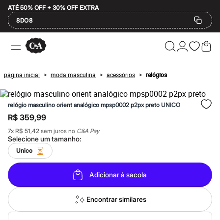
ATÉ 50% OFF + 30% OFF EXTRA
8DO8
Ofertas
Compre por Departamento
Feminino
Masculino
página inicial
moda masculina
acessórios
relógios
>
>
>
Infantil
Calçados
Mindse7
relógio masculino orient analógico mpsp0002 p2px preto UNICO
Plus Size
Até 20% off
R$ 359,99
Até 40% off
7
x
R$ 51,42
sem juros no
C&A Pay
Até 60% off
Selecione um
tamanho
:
A partir de 60% off
Feminino
Unico
Em alta
Inverno
Adicionar à sacola
Alfaiataria
Novidades
Roupas
Encontrar similares
Blusas e Camisetas
Básicos