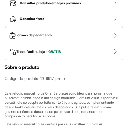
Calças
Consultar produtos em lojas proximas
Casacos e Jaquetas
Jeans
Macacões
Consultar frete
Saias
Shorts e Bermudas
Vestidos
Formas de pagamento
Acessórios
Bolsas
Bonés e Chapéus
Bijoux
Troca fácil na loja -
GRÁTIS
Cintos
Óculos
Sobre o produto
Relógios
Calçados
Botas
Codigo do produto
:
1106917-preto
Chinelos
Rasteirinhas
Sandálias
Este relógio masculino da Orient é o acessório ideal para homens que
Sapatilhas
buscam funcionalidade e um design moderno. Com um visual esportivo e
versátil, ele se adapta perfeitamente à rotina agitada, complementando
Tênis
desde looks casuais até os mais despojados. Sua pulseira em silicone
Marcas
garante conforto e durabilidade para o uso diário, tornando-o um
City
companheiro para todas as horas.
Clock House
Mindset
Este relógio masculino se destaca por seus detalhes funcionais: