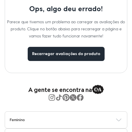
Moda esportiva
Shorts e Saias
Ops, algo deu errado!
Vestidos
Masculino
Parece que tivemos um problema ao carregar as avaliações do
Em alta
Dia dos Pais
produto. Clique no botão abaixo para recarregar a página e
Inverno
vamos fazer tudo funcionar novamente!
Novidades
Roupas
Bermudas
Recarregar avaliações do produto
Camisas
Calças
Camisetas e Regatas
Casacos e Jaquetas
Jeans
Polos
Acessórios
A gente se encontra na
Bolsas e Mochilas
Chapéus e Bonés
Cintos
Carteiras
Óculos
Relógios
Feminino
Calçados
Blusas
Calças
Vestidos
Saias
Casacos
Moda Praia
Moda Íntima
Botas