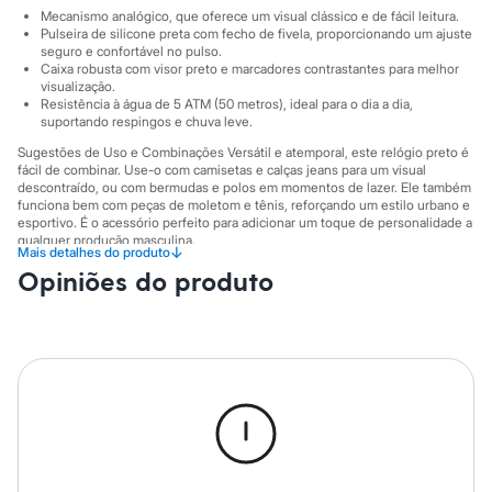
Sawary
Mecanismo analógico, que oferece um visual clássico e de fácil leitura.
Yessica
Pulseira de silicone preta com fecho de fivela, proporcionando um ajuste
Moda esportiva
seguro e confortável no pulso.
Acessórios
Caixa robusta com visor preto e marcadores contrastantes para melhor
Blusas
visualização.
Calçados
Resistência à água de 5 ATM (50 metros), ideal para o dia a dia,
Leggings
suportando respingos e chuva leve.
Shorts e Bermudas
Sugestões de Uso e Combinações Versátil e atemporal, este relógio preto é
Tops
fácil de combinar. Use-o com camisetas e calças jeans para um visual
Moda íntima
descontraído, ou com bermudas e polos em momentos de lazer. Ele também
Calcinhas
funciona bem com peças de moletom e tênis, reforçando um estilo urbano e
Cintas e Modeladores
esportivo. É o acessório perfeito para adicionar um toque de personalidade a
Meias
qualquer produção masculina.
↓
Mais detalhes do produto
Pijamas
A gente se encontra na C&A! ❤
Opiniões do produto
Sutiãs e Tops
Moda praia
Informacoes gerais:
Biquínis
Material
:
Aço
Maiôs
Cor
:
Preto
Saídas de praia
Marcas
:
C&A
Personagens
Gênero
:
Masculino
Plus size
Blusas e Camisetas
Calças
Casacos e Jaquetas
Jeans