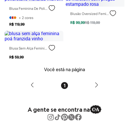
Patrulha Canina
Blusa Feminina De Poliuretano Franzida Marrom
Sonic
Blusão Oversized Feminino De Moletom Com Pregas Estampado Rosa
Stitch
+
2
cores
Beleza
R$ 99,99
R$ 119,99
Kits
R$ 119,99
Perfumes árabes
Novidades
Cabelos
Condicionador
Blusa Sem Alça Feminina Poá Franzida Vinho
Escovas e Pentes
Finalizadores
R$ 59,99
Shampoo
Tratamento
Você está na página
Cuidados com o corpo
Hidratante
Protetor solar
1
Tratamento
Cuidados com o rosto
Esfoliante
Hidratante
Protetor solar
A gente se encontra na
Tônicos
Maquiagens
Base
Batom