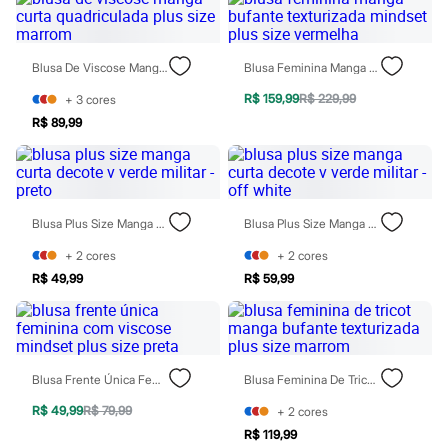
Todos os produtos
Infantil
Em alta
Arrumadinho para os meninos
Blusa De Viscose Manga Curta Quadriculada Plus Size Marrom
Blusa Feminina Manga Bufante Texturizada Mindset Plus Size Vermelha
Romântico para as meninas
Inverno
R$ 159,99
R$ 229,99
+
3
cores
Novidades
R$ 89,99
Roupas menina
0 a 24 meses
1 a 5 anos
4 a 12 anos
10 a 16 anos
Blusa Plus Size Manga Curta Decote V Verde Militar - Preto
Blusa Plus Size Manga Curta Decote V Verde Militar - Off White
Roupas menino
0 a 24 meses
+
2
cores
+
2
cores
1 a 5 anos
4 a 12 anos
R$ 49,99
R$ 59,99
10 a 16 anos
Acessórios
Recém-nascido
Bolsas e Mochilas
Chapéus
Blusa Frente Única Feminina Com Viscose Mindset Plus Size Preta
Blusa Feminina De Tricot Manga Bufante Texturizada Plus Size Marrom
Calçados
Botas
R$ 49,99
R$ 79,99
+
2
cores
Chinelos
R$ 119,99
Pantufas