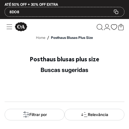
ATÉ 50% OFF + 30% OFF EXTRA
8DO8
Ofertas
Compre por Departamento
Feminino
/
Home
Posthaus Blusas Plus Size
Masculino
Infantil
Calçados
Mindse7
Posthaus blusas plus size
Plus Size
Até 20% off
buscas sugeridas
Até 40% off
Até 60% off
A partir de 60% off
Feminino
Em alta
Inverno
Alfaiataria
Novidades
Roupas
Filtrar por
Relevância
Blusas e Camisetas
Básicos