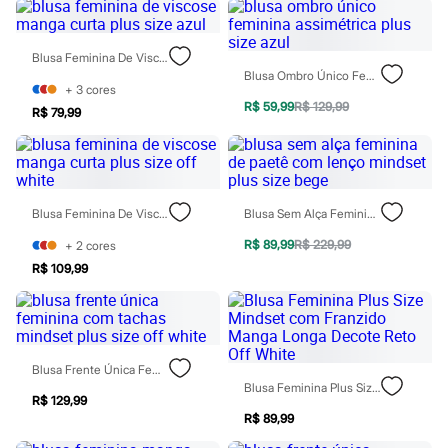
Moda esportiva
Shorts e Saias
Vestidos
Blusa Feminina De Viscose Manga Curta Plus Size Azul
Masculino
Blusa Ombro Único Feminina Assimétrica Plus Size Azul
Em alta
+
3
cores
Dia dos Pais
R$ 59,99
R$ 129,99
Inverno
R$ 79,99
Novidades
Roupas
Bermudas
Camisas
Calças
Blusa Feminina De Viscose Manga Curta Plus Size Off White
Blusa Sem Alça Feminina De Paetê Com Lenço Mindset Plus Size Bege
Camisetas e Regatas
Casacos e Jaquetas
R$ 89,99
R$ 229,99
+
2
cores
Jeans
R$ 109,99
Polos
Acessórios
Bolsas e Mochilas
Chapéus e Bonés
Cintos
Carteiras
Blusa Frente Única Feminina Com Tachas Mindset Plus Size Off White
Óculos
Blusa Feminina Plus Size Mindset Com Franzido Manga Longa Decote Reto Off White
Relógios
R$ 129,99
Calçados
R$ 89,99
Botas