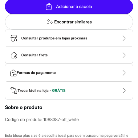
Calças
Casacos e Jaquetas
Adicionar à sacola
Jeans
Macacões
Encontrar similares
Saias
Shorts e Bermudas
Vestidos
Consultar produtos em lojas proximas
Acessórios
Bolsas
Bonés e Chapéus
Consultar frete
Bijoux
Cintos
Óculos
Relógios
Formas de pagamento
Calçados
Botas
Chinelos
Troca fácil na loja -
GRÁTIS
Rasteirinhas
Sandálias
Sapatilhas
Sobre o produto
Tênis
Marcas
Codigo do produto
:
1088387-off_white
City
Clock House
Mindset
Esta blusa plus size é a escolha ideal para quem busca uma peça versátil e