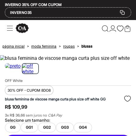
INVERNO 35% OFF COM CUPOM
INVERNO35
Ofertas
Compre por Departamento
Feminino
Masculino
página inicial
moda feminina
roupas
blusas
>
>
>
Infantil
Calçados
Mindse7
Plus Size
Até 20% off
Até 40% off
OFF White
Até 60% off
A partir de 60% off
30% OFF - CUPOM 8DO8
Feminino
Em alta
blusa feminina de viscose manga curta plus size off white GG
Inverno
R$ 109,99
Alfaiataria
Novidades
3
x
R$ 36,66
sem juros no
C&A Pay
Roupas
Selecione um
tamanho
:
Blusas e Camisetas
GG
GG1
GG2
GG3
GG4
Básicos