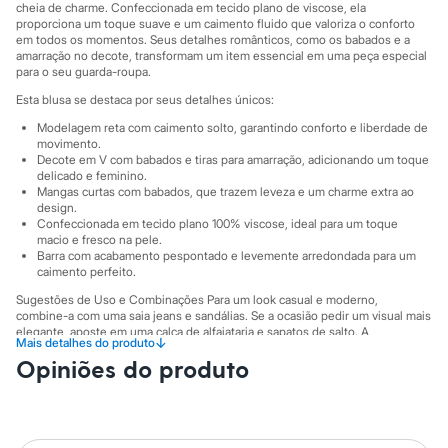
Sawary
cheia de charme. Confeccionada em tecido plano de viscose, ela
Yessica
proporciona um toque suave e um caimento fluido que valoriza o conforto
Moda esportiva
em todos os momentos. Seus detalhes românticos, como os babados e a
amarração no decote, transformam um item essencial em uma peça especial
Acessórios
para o seu guarda-roupa.
Blusas
Calçados
Esta blusa se destaca por seus detalhes únicos:
Leggings
Modelagem reta com caimento solto, garantindo conforto e liberdade de
Shorts e Bermudas
movimento.
Tops
Decote em V com babados e tiras para amarração, adicionando um toque
Moda íntima
delicado e feminino.
Calcinhas
Mangas curtas com babados, que trazem leveza e um charme extra ao
Cintas e Modeladores
design.
Meias
Confeccionada em tecido plano 100% viscose, ideal para um toque
Pijamas
macio e fresco na pele.
Sutiãs e Tops
Barra com acabamento pespontado e levemente arredondada para um
caimento perfeito.
Moda praia
Biquínis
Sugestões de Uso e Combinações Para um look casual e moderno,
Maiôs
combine-a com uma saia jeans e sandálias. Se a ocasião pedir um visual mais
Saídas de praia
elegante, aposte em uma calça de alfaiataria e sapatos de salto. A
↓
Mais detalhes do produto
Personagens
versatilidade desta blusa permite que ela transite facilmente do trabalho ao
Plus size
Opiniões do produto
happy hour, adaptando-se ao seu estilo com facilidade.
Blusas e Camisetas
A gente se encontra na C&A! ❤
Calças
Casacos e Jaquetas
A Modelo veste tamanho P.
Suas medidas são:
Jeans