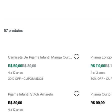
Casacos e Jaquetas
Jeans
Macacões
Saias
Shorts e Bermudas
Vestidos
Acessórios
57
produtos
Bolsas
Bonés e Chapéus
Bijoux
Cintos
Óculos
Relógios
Camiseta De Pijama Infantil Manga Curta Galáxia Azul
Calçados
Botas
R$ 59,99
R$ 89,99
R$ 119,99
R$ 1
Chinelos
Rasteirinhas
4 a 12 anos
4 a 12 anos
Sandálias
30% OFF - CUPOM 8DO8
30% OFF - CU
Sapatilhas
Tênis
Marcas
Pijama Infantil Stitch Amarelo
City
Clock House
R$ 89,99
R$ 99,99
Mindset
Sawary
4 a 12 anos