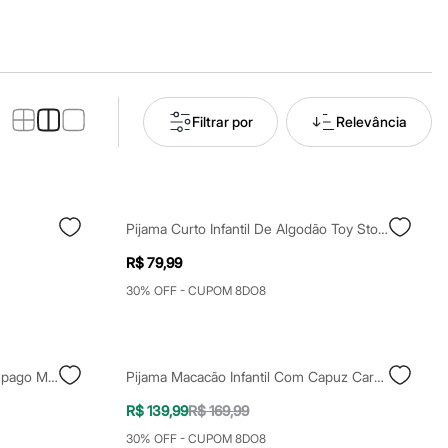
Filtrar por
Relevância
Pijama Curto Infantil De Algodão Toy Story Bege
R$ 79,99
30% OFF - CUPOM 8DO8
Pijama Infantil De Algodão Relâmpago Macqueen Vermelho
Pijama Macacão Infantil Com Capuz Carros Preto
R$ 139,99
R$ 169,99
30% OFF - CUPOM 8DO8