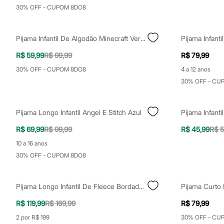
Yessica
30% OFF - CUPOM 8DO8
Moda esportiva
Acessórios
Blusas
Pijama Infantil De Algodão Minecraft Verde
Pijama Infant
Calçados
Leggings
R$ 59,99
R$ 99,99
R$ 79,99
Shorts e Bermudas
Tops
30% OFF - CUPOM 8DO8
4 a 12 anos
Moda íntima
30% OFF - CU
Calcinhas
Cintas e Modeladores
Meias
Pijamas
Pijama Longo Infantil Angel E Stitch Azul
Sutiãs e Tops
Moda praia
R$ 69,99
R$ 99,99
R$ 45,99
R$ 5
Biquínis
10 a 16 anos
Maiôs
Saídas de praia
30% OFF - CUPOM 8DO8
Personagens
Plus size
Blusas e Camisetas
Pijama Longo Infantil De Fleece Bordado Cinza
Calças
Casacos e Jaquetas
R$ 119,99
R$ 169,99
R$ 79,99
Jeans
2 por R$ 199
30% OFF - CU
Moda esportiva