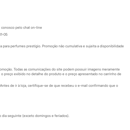
Google store
Apple store
Atendimento
 conosco pelo chat on-line
01-05
Ajuda
Fale conosco
ara perfumes prestígio. Promoção não cumulativa e sujeita a disponibilidade
Nossas lojas
Nossas lojas plus size
Central de ética
 promoção. Todas as comunicações do site podem possuir imagens meramente
 o preço exibido no detalhe do produto e o preço apresentado no carrinho de
Eventos
Antes de ir à loja, certifique-se de que recebeu o e-mail confirmando que o
Especial Dia dos Pais
dia seguinte (exceto domingos e feriados).