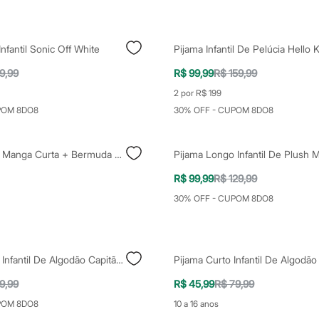
nfantil Sonic Off White
9,99
R$ 99,99
R$ 159,99
2 por R$ 199
POM 8DO8
30% OFF - CUPOM 8DO8
Pijama Infantil Manga Curta + Bermuda Jurassic Capitão América Vermelho
R$ 99,99
R$ 129,99
30% OFF - CUPOM 8DO8
Pijama Longo Infantil De Algodão Capitão América Azul
9,99
R$ 45,99
R$ 79,99
POM 8DO8
10 a 16 anos