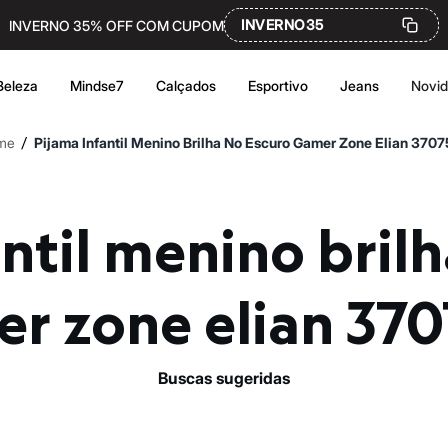
INVERNO35
INVERNO 35% OFF COM CUPOM
Beleza
Mindse7
Calçados
Esportivo
Jeans
Novi
/
me
Pijama Infantil Menino Brilha No Escuro Gamer Zone Elian 370
r zone elian 37
buscas sugeridas