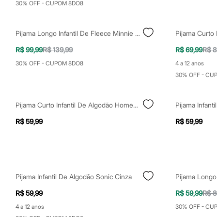
30% OFF - CUPOM 8DO8
Sapatos
Sandálias e Papetes
Tênis
Moda esportiva
Pijama Longo Infantil De Fleece Minnie Off White
Pijama Curto I
Acessórios
Bermudas
R$ 99,99
R$ 139,99
R$ 69,99
R$ 8
Camisetas
30% OFF - CUPOM 8DO8
4 a 12 anos
Calças
Calçados
30% OFF - CU
Regatas
Moda íntima
Cuecas
Pijama Curto Infantil De Algodão Homem Aranha Bege
Meias
Pijamas
R$ 59,99
R$ 59,99
Moda praia
Personagens
Plus size
Blusas e Camisetas
Calças
Camisas
Pijama Infantil De Algodão Sonic Cinza
Casacos e Jaquetas
Jeans
R$ 59,99
R$ 59,99
R$ 8
Moda esportiva
Shorts e Bermudas
4 a 12 anos
30% OFF - CU
Todos os produtos