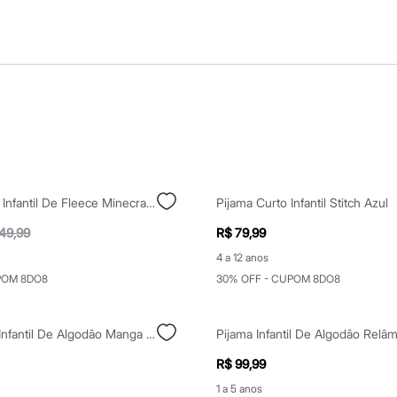
Pijama Longo Infantil De Fleece Minecraft Verde
Pijama Curto Infantil Stitch Azul
49,99
R$ 79,99
4 a 12 anos
POM 8DO8
30% OFF - CUPOM 8DO8
Pijama Curto Infantil De Algodão Manga Curta Mario Bros Preta
R$ 99,99
1 a 5 anos