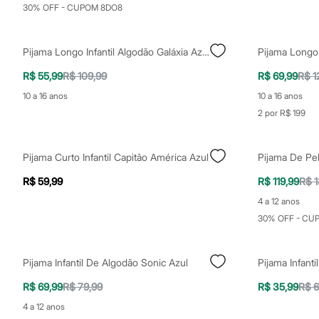
Shorts e Saias
30% OFF - CUPOM 8DO8
Vestidos
Masculino
Em alta
Pijama Longo Infantil Algodão Galáxia Azul
Dia dos Pais
Inverno
R$ 55,99
R$ 109,99
R$ 69,99
R$ 1
Novidades
Roupas
10 a 16 anos
10 a 16 anos
Bermudas
2 por R$ 199
Camisas
Calças
Camisetas e Regatas
Pijama Curto Infantil Capitão América Azul
Casacos e Jaquetas
Jeans
R$ 59,99
R$ 119,99
R$ 1
Polos
Acessórios
4 a 12 anos
Bolsas e Mochilas
30% OFF - CU
Chapéus e Bonés
Cintos
Carteiras
Óculos
Pijama Infantil De Algodão Sonic Azul
Pijama Infanti
Relógios
R$ 69,99
R$ 79,99
R$ 35,99
R$ 6
Calçados
Botas
4 a 12 anos
Chinelos