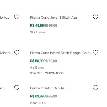
do Azul
Pijama Curto Juvenil Stitch Azul
R$ 49,99
R$ 99,99
10 a 16 anos
Pijama Curto Infantil De Algodão Minecraft Verde
Pijama Curto Infantil Stitch E Angel Colorido
R$ 59,99
R$ 79,99
4 a 12 anos
30% OFF - CUPOM 8DO8
Azul
Pijama Infantil Stitch Azul
R$ 69,99
R$ 99,99
2 por R$ 199