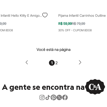
Pijama Longo Infantil Hello Kitty E Amigos Off White
Pijama Infantil Carrinhos Outlin
9,99
R$ 59,99
R$ 79,99
POM 8DO8
30% OFF - CUPOM 8DO8
Você está na página
1
2
A gente se encontra na