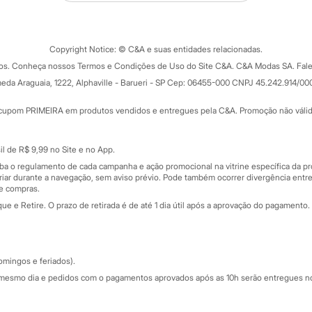
Tipos de serviços
o C&A
Clique e retire
Trocas e devoluções
ograma
Copyright Notice: © C&A e suas entidades relacionadas.
Formas de pagamento
dos. Conheça nossos Termos e Condições de Uso do Site C&A. C&A Modas SA. Fale
Todas as vantagens
ay
eda Araguaia, 1222, Alphaville - Barueri - SP Cep: 06455-000 CNPJ 45.242.914/00
Minha C&A
rtão
Cupons de desconto
cupom PRIMEIRA em produtos vendidos e entregues pela C&A. Promoção não válida p
Cartão presente
atórios
Sobre o cartão presente
nceira
l de R$ 9,99 no Site e no App.
de
iba o regulamento de cada campanha e ação promocional na vitrine específica da
iar durante a navegação, sem aviso prévio. Pode também ocorrer divergência entre
de compras.
 e Retire. O prazo de retirada é de até 1 dia útil após a aprovação do pagamento. 
omingos e feriados).
mesmo dia e pedidos com o pagamentos aprovados após as 10h serão entregues no 
Segurança e qualidade