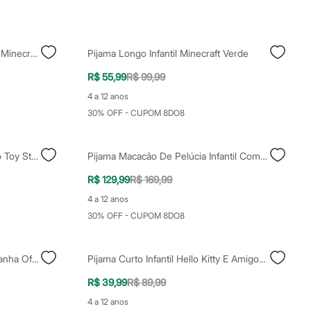
Pijama Curto Infantil De Algodão Minecraft Verde
Pijama Longo Infantil Minecraft Verde
R$ 55,99
R$ 99,99
4 a 12 anos
30% OFF - CUPOM 8DO8
Pijama Longo Infantil De Algodão Toy Story Bege
Pijama Macacão De Pelúcia Infantil Com Capuz Sonic Azul
R$ 129,99
R$ 169,99
4 a 12 anos
30% OFF - CUPOM 8DO8
Pijama Infantil Longo Homem Aranha Off White
Pijama Curto Infantil Hello Kitty E Amigos Colorido
R$ 39,99
R$ 89,99
4 a 12 anos