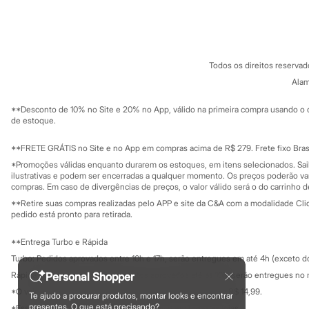
Sobre a C&A
Cartão C&A
Sonic
Sobre o cartã
Fornecedores
Stitch
Beleza
Termos e condições
C&A&VC
Kits
Conheça o pr
Política de privacidade
Perfumes árabes
Todos os direitos reserva
Trabalhe conosco
C&A Pay
Novidades
Sobre o C&A P
Alam
Cabelos
Sustentabilidade
Condicionador
Solicite seu ca
Mapa do site
Escovas e Pentes
**Desconto de 10% no Site e 20% no App, válido na primeira compra usando o 
Governança
Investidores
de estoque.
Finalizadores
Ouvidoria / Rel
Shampoo
Sala de imprensa
Tratamento
Educação fina
**FRETE GRÁTIS no Site e no App em compras acima de R$ 279. Frete fixo Brasi
Privacidade
Cuidados com o corpo
Sustentabilida
*Promoções válidas enquanto durarem os estoques, em itens selecionados. Sa
Configuração de cookies
Hidratante
ilustrativas e podem ser encerradas a qualquer momento. Os preços poderão var
Protetor solar
Minha privacidade
compras. Em caso de divergências de preços, o valor válido será o do carrinho 
Tratamento
**Retire suas compras realizadas pelo APP e site da C&A com a modalidade Clique
Cuidados com o rosto
pedido está pronto para retirada.
Esfoliante
Hidratante
**Entrega Turbo e Rápida
Protetor solar
Tônicos
Turbo: Pedidos aprovados entre 10h e 17h, serão entregues em até 4h (exceto d
Maquiagens
Rápida: Pedidos com os pagamentos aprovados até as 10h, serão entregues no 
Personal Shopper
Base
*O valor do frete para o turbo é R$ 24,99 e para a rápida é R$ 14,99.
Batom
Te ajudo a procurar produtos, montar looks e encontrar
Formas de pagamento
presentes. O que está precisando?
*Essa condição ainda não estará disponível em todas as lojas.