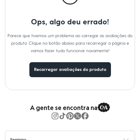
Moda esportiva
Cuidados com a peca:
Shorts e Saias
Lavagem manual.
Vestidos
Proibido o alvejamento.
Masculino
Ops, algo deu errado!
Possível secar em tambor temperatura baixa.
Em alta
Secagem em varal.
Dia dos Pais
Passar em temperatura até 110°C, não usar vapor.
Inverno
Parece que tivemos um problema ao carregar as avaliações do
Não lavar a seco.
Novidades
Não limpar a úmido.
produto. Clique no botão abaixo para recarregar a página e
Roupas
vamos fazer tudo funcionar novamente!
Bermudas
Camisas
Calças
Camisetas e Regatas
Recarregar avaliações do produto
Casacos e Jaquetas
Jeans
Polos
Acessórios
Bolsas e Mochilas
Chapéus e Bonés
A gente se encontra na
Cintos
Carteiras
Óculos
Relógios
Calçados
Botas
Feminino