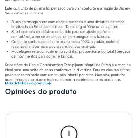
Sawary
Yessica
Este conjunto de pijama foi pensado para unir conforto e a magia da Disney.
Moda esportiva
Seus detalhes incluem:
Acessórios
Blusa de manga curta com decote redondo e uma divertida estampa
Blusas
localizada do Stitch com a frase "Dreaming of 'Ohana" em glitter.
Calçados
Short com cós de elástico embutido para um ajuste perfeito e
Leggings
confortável, além de estampas do personagem nas laterais.
Shorts e Bermudas
Conjunto confeccionado em malha macia 100% algodão, material
Tops
respirável e ideal para a pele sensível das crianças.
Moda íntima
Modelagem reta com caimento soltinho, proporcionando total liberdade
Calcinhas
de movimentos para dormir e brincar.
Cintas e Modeladores
Sugestões de Uso e Combinações Este pijama infantil do Stitch é a escolha
Meias
ideal para uma noite de sono confortável e divertida. Para os dias mais frios,
Pijamas
pode ser combinado com um roupão infantil por cima. Nos pés, pantufas
Sutiãs e Tops
quentinhas completam o look de dormir, garantindo que os pequenos
↓
Mais detalhes do produto
Moda praia
fiquem aconchegantes e prontos para sonhar com as aventuras do
Opiniões do produto
Biquínis
personagem mais querido da Disney.
Maiôs
A gente se encontra na C&A! ❤
Saídas de praia
Personagens
Informacoes gerais:
Plus size
Material
:
100% algodão
Blusas e Camisetas
Cor
:
Amarelo
Calças
Marcas
:
C&A
Casacos e Jaquetas
Gênero
:
Menina
Jeans