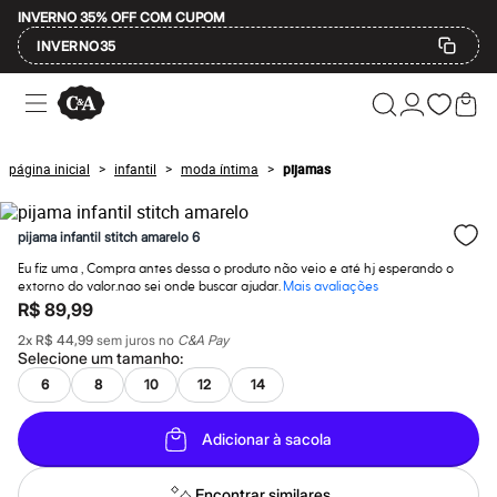
INVERNO 35% OFF COM CUPOM
INVERNO35
Ofertas
Compre por Departamento
Feminino
Masculino
página inicial
infantil
moda íntima
pijamas
>
>
>
Infantil
Calçados
Mindse7
pijama infantil stitch amarelo 6
Plus Size
Até 20% off
Eu fiz uma , Compra antes dessa o produto não veio e até hj esperando o
Até 40% off
extorno do valor.nao sei onde buscar ajudar.
Mais avaliações
Até 60% off
R$ 89,99
A partir de 60% off
Feminino
2
x
R$ 44,99
sem juros no
C&A Pay
Selecione um
tamanho
:
Em alta
Inverno
6
8
10
12
14
Alfaiataria
Novidades
Roupas
Adicionar à sacola
Blusas e Camisetas
Básicos
Encontrar similares