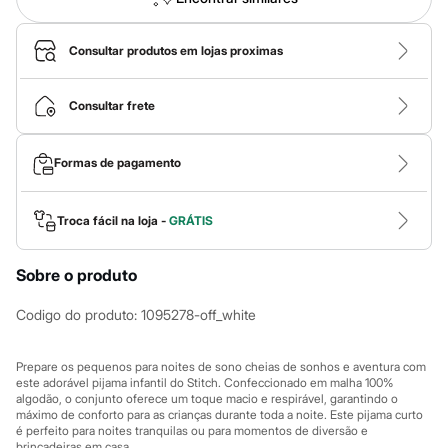
Calças
Casacos e Jaquetas
Jeans
Consultar produtos em lojas proximas
Macacões
Saias
Shorts e Bermudas
Consultar frete
Vestidos
Acessórios
Bolsas
Bonés e Chapéus
Formas de pagamento
Bijoux
Cintos
Óculos
Troca fácil na loja -
GRÁTIS
Relógios
Calçados
Botas
Sobre o produto
Chinelos
Rasteirinhas
Codigo do produto
:
1095278-off_white
Sandálias
Sapatilhas
Tênis
Prepare os pequenos para noites de sono cheias de sonhos e aventura com
Marcas
este adorável pijama infantil do Stitch. Confeccionado em malha 100%
City
algodão, o conjunto oferece um toque macio e respirável, garantindo o
Clock House
máximo de conforto para as crianças durante toda a noite. Este pijama curto
é perfeito para noites tranquilas ou para momentos de diversão e
Mindset
brincadeiras em casa.