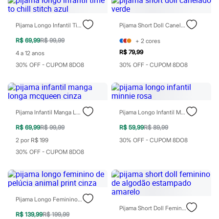
Rasteirinhas
Sandálias
Tênis
Pijama Longo Infantil Time To Chill Stitch Azul
Pijama Short Doll Canelado Verde
Diversão
Marcas
R$ 69,99
R$ 99,99
+
2
cores
Baby Club
R$ 79,99
4 a 12 anos
Fifteen
30% OFF - CUPOM 8DO8
30% OFF - CUPOM 8DO8
Miss Fifteen
Palomino
Moda íntima
Calcinhas
Cuecas
Meias
Pijama Infantil Manga Longa Mcqueen Cinza
Pijama Longo Infantil Minnie Rosa
Pijamas
R$ 69,99
R$ 99,99
R$ 59,99
R$ 89,99
Moda praia
Biquínis e Maiôs
2 por R$ 199
30% OFF - CUPOM 8DO8
Blusas de proteção
30% OFF - CUPOM 8DO8
Sungas
Personagens
Bluey
Disney
Hello Kitty
Homem Aranha
Pijama Longo Feminino De Pelúcia Animal Print Cinza
Minecraft
Pijama Short Doll Feminino De Algodão Estampado Amarelo
R$ 139,99
R$ 199,99
Naruto