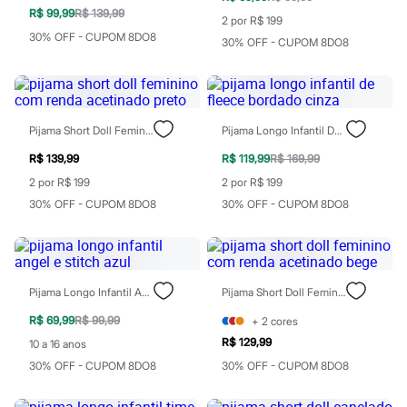
Todos os produtos
R$ 99,99
R$ 139,99
2 por R$ 199
Infantil
30% OFF - CUPOM 8DO8
Em alta
30% OFF - CUPOM 8DO8
Arrumadinho para os meninos
Romântico para as meninas
Inverno
Novidades
Roupas menina
Pijama Short Doll Feminino Com Renda Acetinado Preto
Pijama Longo Infantil De Fleece Bordado Cinza
0 a 24 meses
1 a 5 anos
R$ 139,99
R$ 119,99
R$ 169,99
4 a 12 anos
2 por R$ 199
2 por R$ 199
10 a 16 anos
Roupas menino
30% OFF - CUPOM 8DO8
30% OFF - CUPOM 8DO8
0 a 24 meses
1 a 5 anos
4 a 12 anos
10 a 16 anos
Acessórios
Pijama Longo Infantil Angel E Stitch Azul
Pijama Short Doll Feminino Com Renda Acetinado Bege
Recém-nascido
Bolsas e Mochilas
R$ 69,99
R$ 99,99
+
2
cores
Chapéus
R$ 129,99
10 a 16 anos
Calçados
30% OFF - CUPOM 8DO8
30% OFF - CUPOM 8DO8
Botas
Chinelos
Pantufas