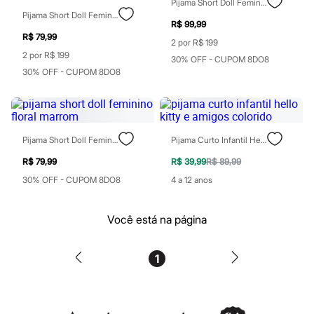
Botas
Pijama Short Doll Feminino Poá Com Schunchie Rosa
Chinelos
Pijama Short Doll Feminino De Poliamida Com Renda Verde
R$ 99,99
Pantufas
R$ 79,99
Rasteirinhas
2 por R$ 199
Sandálias
2 por R$ 199
30% OFF - CUPOM 8DO8
Sapatilhas
30% OFF - CUPOM 8DO8
Sapatos
Scarpin
Tamancos
Tênis
Masculino
Chinelos
Pijama Short Doll Feminino Floral Marrom
Pijama Curto Infantil Hello Kitty E Amigos Colorido
Sandálias
R$ 79,99
R$ 39,99
R$ 89,99
Sapatênis
Sapatos
30% OFF - CUPOM 8DO8
4 a 12 anos
Tênis
Menina
Babuche
Você está na página
Botas
Chinelos
Pantufas
1
Sandálias
Sapatilhas
Tênis
Menino