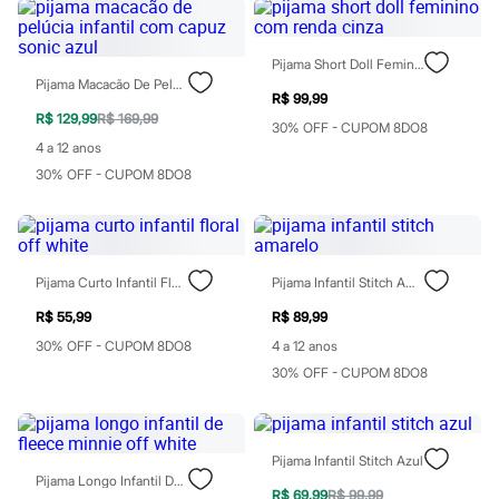
Chinelos
Sapatos
Sandálias e Papetes
Pijama Short Doll Feminino Com Renda Cinza
Tênis
Pijama Macacão De Pelúcia Infantil Com Capuz Sonic Azul
Moda esportiva
R$ 99,99
Acessórios
R$ 129,99
R$ 169,99
Bermudas
30% OFF - CUPOM 8DO8
Camisetas
4 a 12 anos
Calças
30% OFF - CUPOM 8DO8
Calçados
Regatas
Moda íntima
Cuecas
Meias
Pijama Curto Infantil Floral Off White
Pijama Infantil Stitch Amarelo
Pijamas
Moda praia
R$ 55,99
R$ 89,99
Personagens
30% OFF - CUPOM 8DO8
4 a 12 anos
Plus size
Blusas e Camisetas
30% OFF - CUPOM 8DO8
Calças
Camisas
Casacos e Jaquetas
Jeans
Pijama Infantil Stitch Azul
Moda esportiva
Pijama Longo Infantil De Fleece Minnie Off White
Shorts e Bermudas
R$ 69,99
R$ 99,99