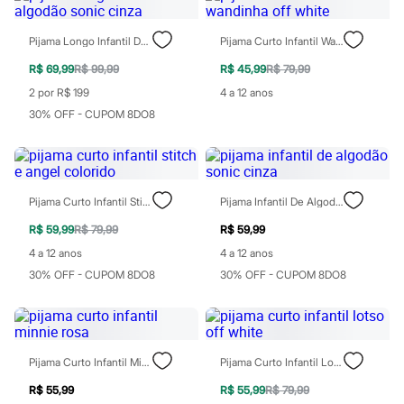
Sawary
Yessica
Moda esportiva
Pijama Longo Infantil De Algodão Sonic Cinza
Pijama Curto Infantil Wandinha Off White
Acessórios
Blusas
R$ 69,99
R$ 99,99
R$ 45,99
R$ 79,99
Calçados
2 por R$ 199
4 a 12 anos
Leggings
30% OFF - CUPOM 8DO8
Shorts e Bermudas
Tops
Moda íntima
Calcinhas
Cintas e Modeladores
Meias
Pijama Curto Infantil Stitch E Angel Colorido
Pijama Infantil De Algodão Sonic Cinza
Pijamas
Sutiãs e Tops
R$ 59,99
R$ 79,99
R$ 59,99
Moda praia
4 a 12 anos
4 a 12 anos
Biquínis
30% OFF - CUPOM 8DO8
30% OFF - CUPOM 8DO8
Maiôs
Saídas de praia
Personagens
Plus size
Blusas e Camisetas
Calças
Pijama Curto Infantil Minnie Rosa
Pijama Curto Infantil Lotso Off White
Casacos e Jaquetas
R$ 55,99
R$ 55,99
R$ 79,99
Jeans