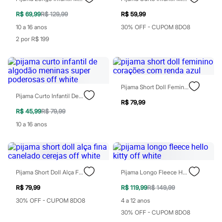
Blush
R$ 69,99
R$ 129,99
R$ 59,99
Corretivo
Gloss
10 a 16 anos
30% OFF - CUPOM 8DO8
Pó facial
2 por R$ 199
Sombras
Al Wataniah
Banderas
Beleza C&A
Boca Rosa
Pijama Short Doll Feminino Corações Com Renda Azul
Bruna Tavares
Pijama Curto Infantil De Algodão Meninas Super Poderosas Off White
Carolina Herrera
R$ 79,99
Ciclo
R$ 45,99
R$ 79,99
Fran by Franciny Ehlke
Jean Paul Gaultier
10 a 16 anos
Lancôme
Mari Maria
Mascavo
Niina Secrets
Océane
Pijama Short Doll Alça Fina Canelado Cerejas Off White
Pijama Longo Fleece Hello Kitty Off White
Payot
Rabanne
R$ 79,99
R$ 119,99
R$ 149,99
Real Techniques
30% OFF - CUPOM 8DO8
4 a 12 anos
Vizzela
Vult
30% OFF - CUPOM 8DO8