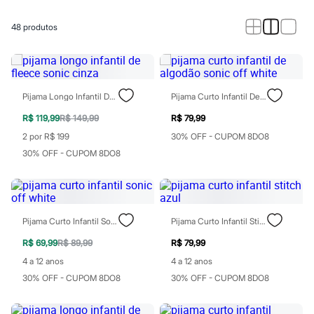
Calças
Casacos e Jaquetas
Jeans
48
produtos
Macacões
Saias
Shorts e Bermudas
Vestidos
Acessórios
Pijama Longo Infantil De Fleece Sonic Cinza
Pijama Curto Infantil De Algodão Sonic Off White
Bolsas
Bonés e Chapéus
R$ 119,99
R$ 149,99
R$ 79,99
Bijoux
2 por R$ 199
30% OFF - CUPOM 8DO8
Cintos
Óculos
30% OFF - CUPOM 8DO8
Relógios
Calçados
Botas
Chinelos
Rasteirinhas
Pijama Curto Infantil Sonic Off White
Pijama Curto Infantil Stitch Azul
Sandálias
Sapatilhas
R$ 69,99
R$ 89,99
R$ 79,99
Tênis
4 a 12 anos
4 a 12 anos
Marcas
City
30% OFF - CUPOM 8DO8
30% OFF - CUPOM 8DO8
Clock House
Mindset