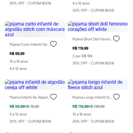
Moda esportiva
30% OFF - CUPOM 8DO8
4 a 12 anos
Shorts e Saias
30% OFF - CUPOM 8DO8
Vestidos
Masculino
Em alta
Dia dos Pais
Inverno
Novidades
Pijama Short Doll Feminino Corações Off White
Roupas
Pijama Curto Infantil De Algodão Stitch Com Máscara Azul
R$ 119,99
Bermudas
R$ 69,99
Camisas
2 por R$ 199
Calças
10 a 16 anos
30% OFF - CUPOM 8DO8
Camisetas e Regatas
4 a 12 anos
Casacos e Jaquetas
Jeans
Polos
Acessórios
Bolsas e Mochilas
Pijama Infantil De Algodão Cereja Off White
Pijama Longo Infantil De Fleece Stitch Azul
Chapéus e Bonés
Cintos
R$ 59,99
R$ 79,99
R$ 119,99
R$ 139,99
Carteiras
Óculos
4 a 12 anos
10 a 16 anos
Relógios
30% OFF - CUPOM 8DO8
30% OFF - CUPOM 8DO8
Calçados
Botas