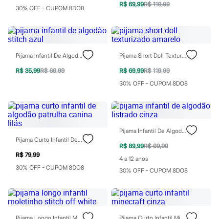
R$ 69,99
R$ 119,99
Patrulha Canina
30% OFF - CUPOM 8DO8
Sonic
Stitch
Beleza
Kits
Perfumes árabes
Pijama Infantil De Algodão Stitch Azul
Pijama Short Doll Texturizado Amarelo
Novidades
Cabelos
R$ 35,99
R$ 69,99
R$ 69,99
R$ 119,99
Condicionador
30% OFF - CUPOM 8DO8
Escovas e Pentes
Finalizadores
Shampoo
Tratamento
Cuidados com o corpo
Hidratante
Pijama Infantil De Algodão Listrado Cinza
Protetor solar
Pijama Curto Infantil De Algodão Patrulha Canina Lilás
R$ 89,99
R$ 99,99
Tratamento
R$ 79,99
Cuidados com o rosto
4 a 12 anos
Esfoliante
30% OFF - CUPOM 8DO8
30% OFF - CUPOM 8DO8
Hidratante
Protetor solar
Tônicos
Maquiagens
Base
Batom
Pijama Longo Infantil Moletinho Stitch Off White
Pijama Curto Infantil Minecraft Cinza