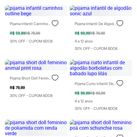
Perfumes
Perfumes femininos
Perfumes infantis
Perfumes masculinos
Todos os produtos
Pijama Infantil Carrinhos Outline Bege
Pijama Infantil De Algodão Sonic Azul
Mindse7
Novidades
R$ 59,99
R$ 79,99
R$ 69,99
R$ 79,99
Blusas
30% OFF - CUPOM 8DO8
4 a 12 anos
Calças
30% OFF - CUPOM 8DO8
Casacos e Jaquetas
Jeans
Saias
Shorts e Bermudas
T-shirt
Vestidos
Pijama Short Doll Feminino Animal Print Rosa
Acessórios
Pijama Curto Infantil De Algodão Borboletas Com Babado Lupo Lilás
Alfaiataria
R$ 79,99
Calçados
R$ 89,99
R$ 99,99
30% OFF - CUPOM 8DO8
Guarda-roupa
4 a 12 anos
Moda esportiva
30% OFF - CUPOM 8DO8
Plus size
Special Basics
Calçados
Novidades
Feminino