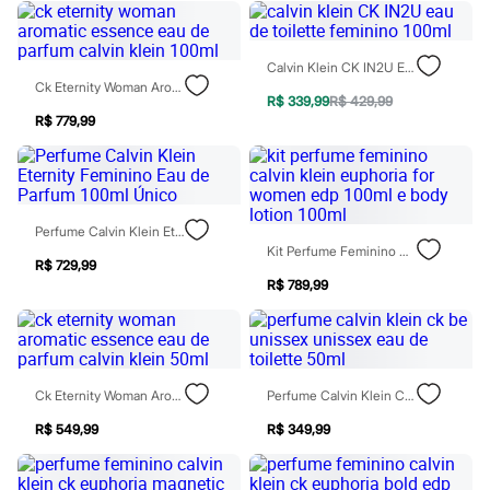
Sawary
Yessica
Moda esportiva
Acessórios
Calvin Klein CK IN2U Eau De Toilette Feminino 100ml
Blusas
Ck Eternity Woman Aromatic Essence Eau De Parfum Calvin Klein 100ml
Calçados
R$ 339,99
R$ 429,99
Leggings
R$ 779,99
Shorts e Bermudas
Tops
Moda íntima
Calcinhas
Cintas e Modeladores
Perfume Calvin Klein Eternity Feminino Eau De Parfum 100ml Único
Meias
Kit Perfume Feminino Calvin Klein Euphoria For Women Edp 100ml E Body Lotion 100ml
Pijamas
R$ 729,99
Sutiãs e Tops
R$ 789,99
Moda praia
Biquínis
Maiôs
Saídas de praia
Personagens
Ck Eternity Woman Aromatic Essence Eau De Parfum Calvin Klein 50ml
Perfume Calvin Klein Ck Be Unissex Unissex Eau De Toilette 50ml
Plus size
Blusas e Camisetas
R$ 549,99
R$ 349,99
Calças
Casacos e Jaquetas
Jeans