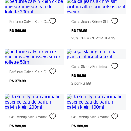
Todos os produtos
Infantil
Em alta
Arrumadinho para os meninos
Perfume Calvin Klein Ck Be Unissex Unissex Eau De Toilette 200ml
Calça Jeans Skinny Slit Cintura Alta Com Bolsos Azul Escuro
Romântico para as meninas
Inverno
R$ 569,99
R$ 179,99
Novidades
25% OFF = CUPOM JEANS
Roupas menina
0 a 24 meses
1 a 5 anos
4 a 12 anos
10 a 16 anos
Roupas menino
Calça Skinny Feminina Jeans Cintura Alta Azul
0 a 24 meses
Perfume Calvin Klein Ck One Unissex Unissex Eau De Toilette 50ml
R$ 99,99
1 a 5 anos
R$ 379,99
4 a 12 anos
2 por R$ 199
10 a 16 anos
Acessórios
Recém-nascido
Bolsas e Mochilas
Chapéus
Calçados
Ck Eternity Man Aromatic Essence Eau De Parfum Calvin Klein 200ml
Ck Eternity Man Aromatic Essence Eau De Parfum Calvin Klein 100ml
Botas
Chinelos
R$ 889,99
R$ 669,99
Pantufas