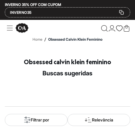
INVERNO 35% OFF COM CUPOM
INVERNO35
Ofertas
Compre por Departamento
Feminino
/
Home
Obsessed Calvin Klein Feminino
Masculino
Infantil
Calçados
Mindse7
Obsessed calvin klein feminino
Plus Size
Até 20% off
buscas sugeridas
Até 40% off
Até 60% off
A partir de 60% off
Feminino
Em alta
Inverno
Alfaiataria
Novidades
Roupas
Filtrar por
Relevância
Blusas e Camisetas
Básicos