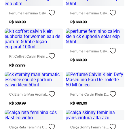
Moda esportiva
Shorts e Saias
Vestidos
Perfume Feminino Calvin Klein Ck Euphoria Magnetic Edp 50ml
Perfume Feminino Calvin Klein Ck Euphoria Bold Edp 50ml
Masculino
Em alta
R$ 669,99
R$ 669,99
Dia dos Pais
Inverno
Novidades
Roupas
Bermudas
Perfume Feminino Calvin Klein Ck Euphoria Solar Edp 50ml
Camisas
Kit Coffret Calvin Klein Euphoria For Women Eau De Parfum 50ml E Loção Corporal 100ml
Calças
R$ 669,99
Camisetas e Regatas
R$ 729,99
Casacos e Jaquetas
Jeans
Polos
Acessórios
Bolsas e Mochilas
Ck Eternity Man Aromatic Essence Eau De Parfum Calvin Klein 50ml
Perfume Calvin Klein Defy Masculino Eau De Toilette 50 Ml Único
Chapéus e Bonés
Cintos
R$ 539,99
R$ 489,99
Carteiras
Óculos
Relógios
Calçados
Botas
Calça Reta Feminina Cós Elástico Vinho
Calça Skinny Feminina Jeans Cintura Alta Azul