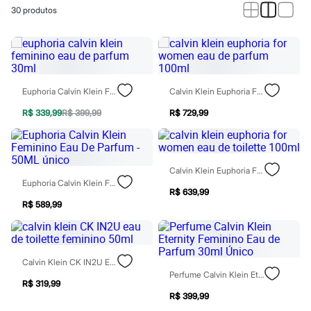
Calças
30
produtos
Casacos e Jaquetas
Jeans
Macacões
Saias
Shorts e Bermudas
Vestidos
Acessórios
Euphoria Calvin Klein Feminino Eau De Parfum 30ml
Calvin Klein Euphoria For Women Eau De Parfum 100ml
Bolsas
Bonés e Chapéus
R$ 339,99
R$ 399,99
R$ 729,99
Bijoux
Cintos
Óculos
Relógios
Calvin Klein Euphoria For Women Eau De Toilette 100ml
Calçados
Euphoria Calvin Klein Feminino Eau De Parfum - 50ML Único
Botas
R$ 639,99
Chinelos
R$ 589,99
Rasteirinhas
Sandálias
Sapatilhas
Tênis
Calvin Klein CK IN2U Eau De Toilette Feminino 50ml
Marcas
Perfume Calvin Klein Eternity Feminino Eau De Parfum 30ml Único
City
R$ 319,99
Clock House
R$ 399,99
Mindset