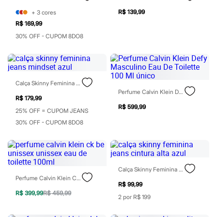
Chinelos
Sapatos
R$ 139,99
+
3
cores
Sandálias e Papetes
R$ 169,99
Tênis
30% OFF - CUPOM 8DO8
Moda esportiva
Acessórios
Bermudas
Camisetas
Calças
Calçados
Calça Skinny Feminina Jeans Mindset Azul
Regatas
Perfume Calvin Klein Defy Masculino Eau De Toilette 100 Ml Único
R$ 179,99
Moda íntima
R$ 599,99
Cuecas
25% OFF = CUPOM JEANS
Meias
30% OFF - CUPOM 8DO8
Pijamas
Moda praia
Personagens
Plus size
Blusas e Camisetas
Calças
Calça Skinny Feminina Jeans Cintura Alta Azul
Camisas
Perfume Calvin Klein Ck Be Unissex Unissex Eau De Toilette 100ml
R$ 99,99
Casacos e Jaquetas
R$ 399,99
R$ 459,99
Jeans
2 por R$ 199
Moda esportiva
Shorts e Bermudas