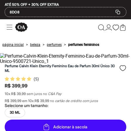
ATÉ 50% OFF + 30% OFF EXTRA
8DO8
Ofertas
Compre por Departamento
Feminino
Masculino
página inicial
beleza
perfumes
perfumes femininos
>
>
>
Infantil
Calçados
Plus Size
2 calçados por R$189
Perfume Calvin Klein Eternity Feminino Eau de Parfum 30ml Único 30
2 peças por R$199
ML
3 lingeries por R$99
(
5
)
3 itens de beleza por R$129
Até 20% off
R$ 399,99
Até 40% off
10
x
R$ 39,99
sem juros no
C&A Pay
Até 60% off
A partir de 60% off
R$ 399,99
em
10
x
R$ 39,99
no
cartão de crédito com juros
Feminino
Selecione um
tamanho
:
Em alta
30 ML
Inverno
Alfaiataria
Novidades
Adicionar à sacola