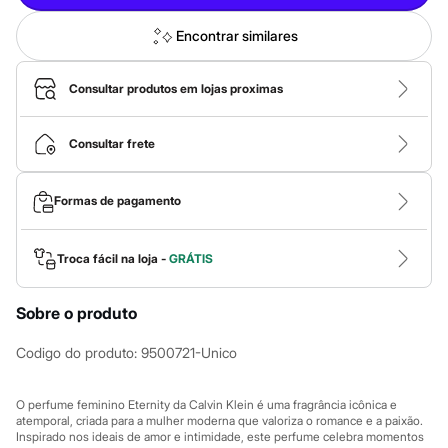
Roupas
Blusas e Camisetas
Encontrar similares
Básicos
Calças
Casacos e Jaquetas
Consultar produtos em lojas proximas
Jeans
Macacões
Saias
Consultar frete
Shorts e Bermudas
Vestidos
Acessórios
Bolsas
Formas de pagamento
Bonés e Chapéus
Bijoux
Cintos
Troca fácil na loja -
GRÁTIS
Óculos
Relógios
Calçados
Sobre o produto
Botas
Chinelos
Codigo do produto
:
9500721-Unico
Rasteirinhas
Sandálias
Sapatilhas
O perfume feminino Eternity da Calvin Klein é uma fragrância icônica e
Tênis
atemporal, criada para a mulher moderna que valoriza o romance e a paixão.
Marcas
Inspirado nos ideais de amor e intimidade, este perfume celebra momentos