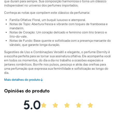
City
que duram para sempre. Sua composição harmoniosa o torna um clássico
Clock House
indispensável no universo dos perfumes importados.
Mindset
Conheça as notas que compõem este clássico da perfumaria:
Sawary
Yessica
Família Olfativa: Floral, um buquê luxuoso e atemporal.
Moda esportiva
Notas de Topo: Abertura fresca e vibrante com toques de framboesa e
mandarim.
Acessórios
Notas de Coração: Um coração delicado e feminino com lírio branco e
Blusas
lírio-do-vale.
Calçados
Notas de Fundo: Base quente e sofisticada com a presença marcante do
Leggings
sândalo, que garante longa duração.
Shorts e Bermudas
Tops
Sugestões de Uso e Combinações Versátil e elegante, o perfume Eternity é
a escolha perfeita para se tornar sua assinatura olfativa. Ele acompanha você
Moda íntima
em todos os momentos, do dia a dia no trabalho a ocasiões especiais e
Calcinhas
jantares românticos. Borrife nos pulsos, pescoço e atrás das orelhas para
Cintas e Modeladores
uma perfumação que expressa sua feminilidade e sofisticação ao longo do
Meias
dia.
Pijamas
↓
Mais detalhes do produto
Sutiãs e Tops
A gente se encontra na C&A! ❤
Moda praia
Informacoes gerais:
Biquínis
Opiniões do produto
Maiôs
Cor
:
Único
Marcas
:
Calvin Klein
Saídas de praia
5.0
Personagens
Plus size
Blusas e Camisetas