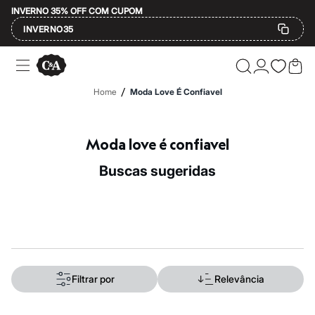
INVERNO 35% OFF COM CUPOM
INVERNO35
Ofertas
Compre por Departamento
Feminino
/
Home
Moda Love É Confiavel
Masculino
Infantil
Calçados
Mindse7
Moda love é confiavel
Plus Size
Até 20% off
buscas sugeridas
Até 40% off
Até 60% off
A partir de 60% off
Feminino
Em alta
Inverno
Alfaiataria
Novidades
Roupas
Filtrar por
Relevância
Blusas e Camisetas
Básicos