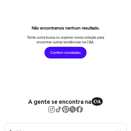
Calças
Casacos e Jaquetas
Jeans
Macacões
Saias
Shorts e Bermudas
Não encontramos nenhum resultado.
Vestidos
Acessórios
Tente outra busca ou explore nossa coleção para
encontrar outras tendências na C&A.
Bolsas
Bonés e Chapéus
Conferir novidades
Bijoux
Cintos
Óculos
Relógios
Calçados
Botas
Chinelos
Rasteirinhas
Sandálias
A gente se encontra na
Sapatilhas
Tênis
Marcas
City
Clock House
Mindset