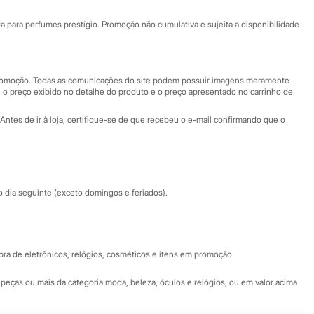
Ajuda
Fale conosco
ara perfumes prestígio. Promoção não cumulativa e sujeita a disponibilidade
Nossas lojas
Nossas lojas plus size
Central de ética
 promoção. Todas as comunicações do site podem possuir imagens meramente
 o preço exibido no detalhe do produto e o preço apresentado no carrinho de
Eventos
Antes de ir à loja, certifique-se de que recebeu o e-mail confirmando que o
Especial Dia dos Pais
dia seguinte (exceto domingos e feriados).
a de eletrônicos, relógios, cosméticos e itens em promoção.
peças ou mais da categoria moda, beleza, óculos e relógios, ou em valor acima