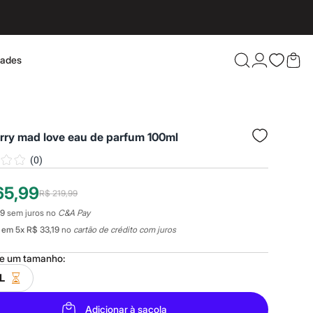
dades
Confira 
rry mad love eau de parfum 100ml
(
0
)
65,99
R$ 219,99
19
sem juros no
C&A Pay
em
5
x
R$ 33,19
no
cartão de crédito com juros
ne um
tamanho
:
L
Adicionar à sacola