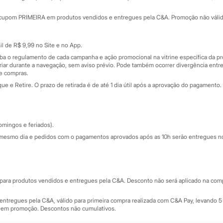
Minha C&A
rtão
Cupons de desconto
cupom PRIMEIRA em produtos vendidos e entregues pela C&A. Promoção não válida p
Cartão presente
atórios
Sobre o cartão presente
nceira
l de R$ 9,99 no Site e no App.
de
iba o regulamento de cada campanha e ação promocional na vitrine específica da
iar durante a navegação, sem aviso prévio. Pode também ocorrer divergência entre
de compras.
 e Retire. O prazo de retirada é de até 1 dia útil após a aprovação do pagamento. 
omingos e feriados).
mesmo dia e pedidos com o pagamentos aprovados após as 10h serão entregues no 
Segurança e qualidade
ara produtos vendidos e entregues pela C&A. Desconto não será aplicado na compr
ntregues pela C&A, válido para primeira compra realizada com C&A Pay, levando 5 
s em promoção. Descontos não cumulativos.