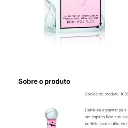
Yessica
Moda esportiva
Acessórios
Blusas
Calçados
Leggings
Shorts e Bermudas
Tops
Moda íntima
Calcinhas
Cintas e Modeladores
Meias
Pijamas
Sutiãs e Tops
Moda praia
Biquínis
Sobre o produto
Maiôs
Saídas de praia
Personagens
Codigo do produto
:
106
Plus size
Blusas e Camisetas
Calças
Deixe-se encantar pela 
Casacos e Jaquetas
um espírito livre e ous
Jeans
perfeita para mulheres 
Moda esportiva