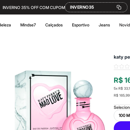
INVERNO35
INVERNO 35% OFF COM CUPOM
Beleza
Mindse7
Calçados
Esportivo
Jeans
Novi
katy pe
R$ 1
5
x
R$ 33,
R$ 165,99
Selecio
100 M