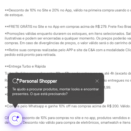
Sustentabilidade
Sandálias
Solicite seu ca
Mapa do site
Tênis
**Desconto de 10% no Site e 20% no App, válido na primeira compra usando o 
Governança
Diversão
Investidores
de estoque.
Marcas
Ouvidoria / Rel
Sala de imprensa
Baby Club
Educação fina
**FRETE GRÁTIS no Site e no App em compras acima de R$ 279. Frete fixo Brasi
Fifteen
Privacidade
Sustentabilida
*Promoções válidas enquanto durarem os estoques, em itens selecionados. Sa
Miss Fifteen
Configuração de cookies
ilustrativas e podem ser encerradas a qualquer momento. Os preços poderão var
Palomino
Minha privacidade
compras. Em caso de divergências de preços, o valor válido será o do carrinho 
Moda íntima
**Retire suas compras realizadas pelo APP e site da C&A com a modalidade Clique
Calcinhas
pedido está pronto para retirada.
Cuecas
Meias
**Entrega Turbo e Rápida
Pijamas
Moda praia
Turbo: Pedidos aprovados entre 10h e 17h, serão entregues em até 4h (exceto d
Biquínis e Maiôs
Personal Shopper
Rápida: Pedidos com os pagamentos aprovados até as 10h, serão entregues no 
Blusas de proteção
*O valor do frete para o turbo é R$ 24,99 e para a rápida é R$ 14,99.
Sungas
Te ajudo a procurar produtos, montar looks e encontrar
Formas de pagamento
Personagens
presentes. O que está precisando?
*Essa condição ainda não estará disponível em todas as lojas.
Bluey
Disney
*Compre pelo Whatsapp e ganhe 10% off nas compras acima de R$ 200. Válido p
Hello Kitty
Homem Aranha
C&A Pay: desconto de 10% para compras no site e no app, produtos vendidos e e
Minecraft
de R$ 400. Desconto não válido para compra de eletrônicos, smartwatch e iten
Naruto
Patrulha Canina