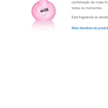
Shorts e Saias
combinação de notas frut
Vestidos
todos os momentos.
Masculino
Em alta
Esta fragrância se dest
Dia dos Pais
Inverno
Combinação de fruta
Novidades
Mais detalhes do produ
Roupas
jasmim.
Bermudas
Fundo quente e fasc
Camisas
Classificado como Ea
Calças
Camisetas e Regatas
pele.
Casacos e Jaquetas
Frasco icônico em 
Jeans
colecionador.
Polos
Acessórios
Sugestões de Uso e Com
Bolsas e Mochilas
Chapéus e Bonés
para ser usado tanto de
Cintos
pulsos e pescoço, para 
Carteiras
até produções mais elab
Óculos
Relógios
confiança e feminilidade
Calçados
Botas
A gente se encontra na
Chinelos