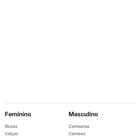
Sapatos
Sandálias e Papetes
Tênis
Moda esportiva
Acessórios
Bermudas
Camisetas
Calças
Calçados
Regatas
Moda íntima
Cuecas
Meias
Pijamas
Moda praia
Personagens
Plus size
Blusas e Camisetas
Calças
Camisas
Casacos e Jaquetas
Feminino
Masculino
Jeans
Moda esportiva
Blusas
Camisetas
Shorts e Bermudas
Calças
Camisas
Todos os produtos