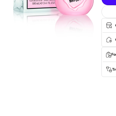
Fo
Tr