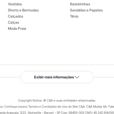
Vestidos
Rasteirinhas
Shorts e Bermudas
Sandálias e Papetes
Calçados
Tênis
Calças
Moda Praia
Serviços
Exibir mais informações
Tipos de serviços
o C&A
Clique e retire
Trocas e devoluções
ograma
Copyright Notice: © C&A e suas entidades relacionadas.
Formas de pagamento
dos. Conheça nossos Termos e Condições de Uso do Site C&A. C&A Modas SA. Fale
Todas as vantagens
ay
eda Araguaia, 1222, Alphaville - Barueri - SP Cep: 06455-000 CNPJ 45.242.914/00