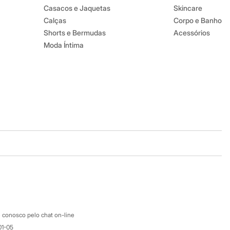
Casacos e Jaquetas
Skincare
Calças
Corpo e Banho
Shorts e Bermudas
Acessórios
Moda Íntima
Baixe o app
Google store
Apple store
Atendimento
 conosco pelo chat on-line
01-05