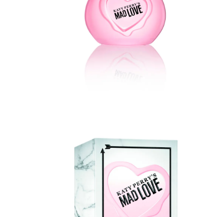
Casacos e Jaquetas
Jeans
Macacões
Saias
Shorts e Bermudas
Vestidos
Acessórios
Bolsas
Bonés e Chapéus
Bijoux
Cintos
Óculos
Relógios
Calçados
Botas
Chinelos
Rasteirinhas
Sandálias
Sapatilhas
Tênis
Marcas
City
Clock House
Mindset
Sawary