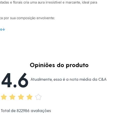
adas e florais cria uma aura irresistível e marcante, ideal para
aca por sua composição envolvente:
s suculentas com um coração floral feminino de peônia e
to
↓
inante com a sensualidade do musk e de notas amadeiradas.
u de Parfum, garantindo maior durabilidade e intensidade na
rosa com tampa que remete ao mármore, um item de
Opiniões do produto
4.6
binações Versátil e encantador, o perfume Mad Love é ideal
Atualmente, essa é a nota média da C&A
 dia quanto à noite. Aplique nos pontos de pulsação, como
intensificar a fragrância. Ele complementa desde looks casuais
oradas, tornando-se uma assinatura olfativa que reflete
.
 C&A! ❤
Total de
822986
avaliações