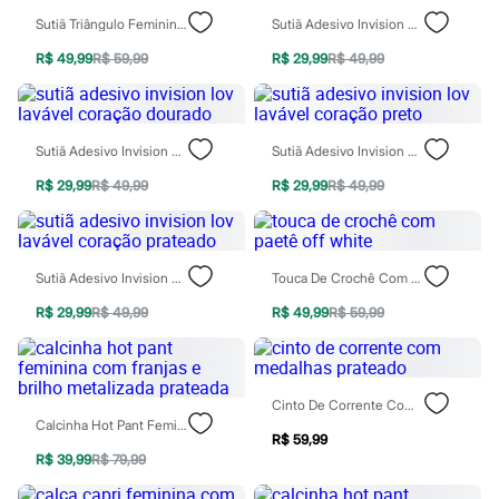
Moda esportiva
Sutiã Triângulo Feminino Com Paetê Bege
Sutiã Adesivo Invision Lov Lavável Estrela Prateado
Shorts e Saias
Vestidos
R$ 49,99
R$ 59,99
R$ 29,99
R$ 49,99
Masculino
Em alta
Dia dos Pais
Inverno
Novidades
Sutiã Adesivo Invision Lov Lavável Coração Dourado
Sutiã Adesivo Invision Lov Lavável Coração Preto
Roupas
Bermudas
R$ 29,99
R$ 49,99
R$ 29,99
R$ 49,99
Camisas
Calças
Camisetas e Regatas
Casacos e Jaquetas
Sutiã Adesivo Invision Lov Lavável Coração Prateado
Touca De Crochê Com Paetê Off White
Jeans
Polos
R$ 29,99
R$ 49,99
R$ 49,99
R$ 59,99
Acessórios
Bolsas e Mochilas
Chapéus e Bonés
Cintos
Cinto De Corrente Com Medalhas Prateado
Carteiras
Calcinha Hot Pant Feminina Com Franjas E Brilho Metalizada Prateada
Óculos
R$ 59,99
Relógios
R$ 39,99
R$ 79,99
Calçados
Botas