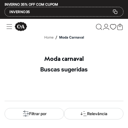
INVERNO 35% OFF COM CUPOM
INVERNO35
Ofertas
Compre por Departamento
Feminino
/
Home
Moda Carnaval
Masculino
Infantil
Calçados
Mindse7
Moda carnaval
Plus Size
Até 20% off
buscas sugeridas
Até 40% off
Até 60% off
A partir de 60% off
Feminino
Em alta
Inverno
Alfaiataria
Novidades
Roupas
Filtrar por
Relevância
Blusas e Camisetas
Básicos