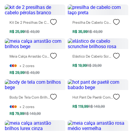
Rasteirinhas
Sandálias
Tênis
Diversão
Kit De 2 Presilhas De Cabelo Pérolas Branco
Presilha De Cabelo Com Laço Preta
Marcas
Baby Club
R$ 25,99
R$ 49,99
R$ 35,99
R$ 49,99
Fifteen
Miss Fifteen
Palomino
Moda íntima
Meia Calça Arrastão Com Brilhos Bege
Elástico De Cabelo Scrunchie Brilhoso Rosa
Calcinhas
Cuecas
R$ 19,99
R$ 29,99
+
2
cores
Meias
Pijamas
R$ 29,99
R$ 49,99
Moda praia
Biquínis e Maiôs
Blusas de proteção
Sungas
Body De Tela Com Brilhos Bege
Hot Pant De Paetê Com Babado Bege
Personagens
Bluey
R$ 119,99
R$ 149,99
+
2
cores
Disney
R$ 79,99
R$ 149,99
Hello Kitty
Homem Aranha
Minecraft
Naruto