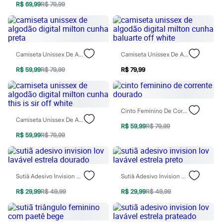
Sawary
R$ 69,99
R$ 79,99
Yessica
Moda esportiva
Acessórios
Blusas
Calçados
Camiseta Unissex De Algodão Digital Milton Cunha Preta
Camiseta Unissex De Algodão Digital Milton Cunha Baluarte Off White
Leggings
Shorts e Bermudas
R$ 59,99
R$ 79,99
R$ 79,99
Tops
Moda íntima
Calcinhas
Cintas e Modeladores
Meias
Cinto Feminino De Corrente Dourado
Pijamas
Camiseta Unissex De Algodão Digital Milton Cunha This Is Sir Off White
Sutiãs e Tops
R$ 59,99
R$ 79,99
Moda praia
R$ 59,99
R$ 79,99
Biquínis
Maiôs
Saídas de praia
Personagens
Sutiã Adesivo Invision Lov Lavável Estrela Dourado
Sutiã Adesivo Invision Lov Lavável Estrela Preto
Plus size
Blusas e Camisetas
R$ 29,99
R$ 49,99
R$ 29,99
R$ 49,99
Calças
Casacos e Jaquetas
Jeans