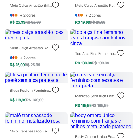
Patrulha Canina
Meia Calça Arrastão Brilhos Lurex Cinza
Meia Calça Arrastão Rosa Médio Vermelha
Sonic
Stitch
+
2
cores
+
2
cores
Beleza
R$ 25,99
R$ 32,99
R$ 19,99
R$ 25,99
Kits
Perfumes árabes
Novidades
Cabelos
Meia Calça Arrastão Rosa Médio Preta
Condicionador
Top Alça Fina Feminino Jeans Franjas Com Brilhos Cinza
Escovas e Pentes
+
2
cores
Finalizadores
R$ 189,99
R$ 199,99
Shampoo
R$ 15,99
R$ 25,99
Tratamento
Cuidados com o corpo
Hidratante
Protetor solar
Blusa Peplum Feminina De Paetê Sem Alça Prateada
Tratamento
Macacão Sem Alça Feminino Com Recortes E Lurex Preto
Cuidados com o rosto
R$ 119,99
R$ 149,99
Esfoliante
R$ 119,99
R$ 199,99
Hidratante
Protetor solar
Tônicos
Maquiagens
Maiô Transpassado Feminino Metalizado Rosa
Base
Body Ombro Único Feminino Com Franjas E Brilhos Metalizado Prateado
Batom