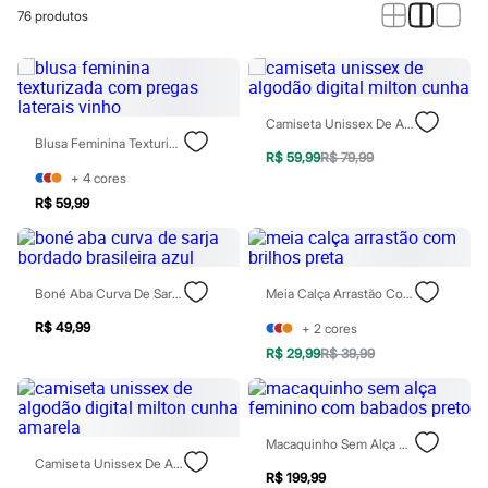
Calças
76
produtos
Casacos e Jaquetas
Jeans
Macacões
Saias
Shorts e Bermudas
Vestidos
Camiseta Unissex De Algodão Digital Milton Cunha
Acessórios
Blusa Feminina Texturizada Com Pregas Laterais Vinho
Bolsas
R$ 59,99
R$ 79,99
Bonés e Chapéus
+
4
cores
Bijoux
R$ 59,99
Cintos
Óculos
Relógios
Calçados
Boné Aba Curva De Sarja Bordado Brasileira Azul
Meia Calça Arrastão Com Brilhos Preta
Botas
Chinelos
R$ 49,99
+
2
cores
Rasteirinhas
Sandálias
R$ 29,99
R$ 39,99
Sapatilhas
Tênis
Marcas
City
Macaquinho Sem Alça Feminino Com Babados Preto
Clock House
Camiseta Unissex De Algodão Digital Milton Cunha Amarela
Mindset
R$ 199,99