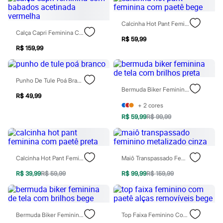
Chinelos
Sapatos
Sandálias e Papetes
Calcinha Hot Pant Feminina Com Paetê Bege
Tênis
Calça Capri Feminina Com Babados Acetinada Vermelha
Moda esportiva
R$ 59,99
Acessórios
R$ 159,99
Bermudas
Camisetas
Calças
Punho De Tule Poá Branco
Calçados
Bermuda Biker Feminina De Tela Com Brilhos Preta
Regatas
R$ 49,99
Moda íntima
+
2
cores
Cuecas
R$ 59,99
R$ 99,99
Meias
Pijamas
Moda praia
Personagens
Plus size
Calcinha Hot Pant Feminina Com Paetê Preta
Maiô Transpassado Feminino Metalizado Cinza
Blusas e Camisetas
Calças
R$ 39,99
R$ 59,99
R$ 99,99
R$ 159,99
Camisas
Casacos e Jaquetas
Jeans
Moda esportiva
Bermuda Biker Feminina De Tela Com Brilhos Bege
Top Faixa Feminino Com Paetê Alças Removíveis Bege
Shorts e Bermudas