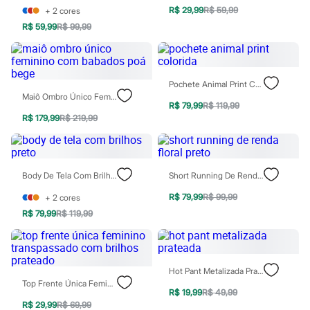
Todos os produtos
R$ 29,99
R$ 59,99
+
2
cores
Infantil
R$ 59,99
R$ 99,99
Em alta
Arrumadinho para os meninos
Romântico para as meninas
Inverno
Novidades
Pochete Animal Print Colorida
Roupas menina
Maiô Ombro Único Feminino Com Babados Poá Bege
0 a 24 meses
R$ 79,99
R$ 119,99
1 a 5 anos
R$ 179,99
R$ 219,99
4 a 12 anos
10 a 16 anos
Roupas menino
0 a 24 meses
Body De Tela Com Brilhos Preto
Short Running De Renda Floral Preto
1 a 5 anos
4 a 12 anos
R$ 79,99
R$ 99,99
+
2
cores
10 a 16 anos
R$ 79,99
R$ 119,99
Acessórios
Recém-nascido
Bolsas e Mochilas
Chapéus
Calçados
Hot Pant Metalizada Prateada
Botas
Top Frente Única Feminino Transpassado Com Brilhos Prateado
Chinelos
R$ 19,99
R$ 49,99
Pantufas
R$ 29,99
R$ 69,99