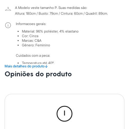
Sawary
Yessica
A Modelo veste tamanho P.
Suas medidas são:
Moda esportiva
Altura: 180cm / Busto: 79cm / Cintura: 60cm / Quadril: 89cm.
Acessórios
Blusas
Informacoes gerais:
Calçados
Material
:
96% poliéster, 4% elastano
Leggings
Cor
:
Cinza
Shorts e Bermudas
Marcas
:
C&A
Tops
Gênero
:
Feminino
Moda íntima
Calcinhas
Cuidados com a peca:
Cintas e Modeladores
Meias
Temperatura até 40º.
↓
Mais detalhes do produto
Não alvejar.
Pijamas
Opiniões do produto
Secar em secadora.
Sutiãs e Tops
Secar na vertical.
Moda praia
Não passar.
Biquínis
Não lavar à seco.
Maiôs
Não limpar à úmido.
Saídas de praia
Personagens
Plus size
Blusas e Camisetas
Calças
Casacos e Jaquetas
Jeans