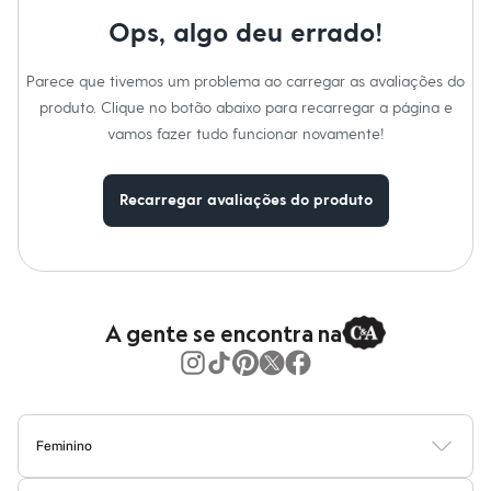
Moda esportiva
Shorts e Saias
Ops, algo deu errado!
Vestidos
Masculino
Parece que tivemos um problema ao carregar as avaliações do
Em alta
Dia dos Pais
produto. Clique no botão abaixo para recarregar a página e
Inverno
vamos fazer tudo funcionar novamente!
Novidades
Roupas
Bermudas
Recarregar avaliações do produto
Camisas
Calças
Camisetas e Regatas
Casacos e Jaquetas
Jeans
Polos
Acessórios
A gente se encontra na
Bolsas e Mochilas
Chapéus e Bonés
Cintos
Carteiras
Óculos
Relógios
Feminino
Calçados
Blusas
Calças
Vestidos
Saias
Casacos
Moda Praia
Moda Íntima
Botas