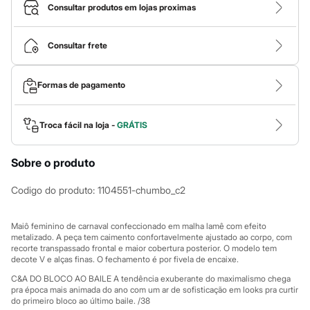
Calças
Consultar produtos em lojas proximas
Casacos e Jaquetas
Jeans
Macacões
Consultar frete
Saias
Shorts e Bermudas
Vestidos
Formas de pagamento
Acessórios
Bolsas
Bonés e Chapéus
Bijoux
Troca fácil na loja -
GRÁTIS
Cintos
Óculos
Sobre o produto
Relógios
Calçados
Botas
Codigo do produto
:
1104551-chumbo_c2
Chinelos
Rasteirinhas
Sandálias
Maiô feminino de carnaval confeccionado em malha lamê com efeito
Sapatilhas
metalizado. A peça tem caimento confortavelmente ajustado ao corpo, com
recorte transpassado frontal e maior cobertura posterior. O modelo tem
Tênis
decote V e alças finas. O fechamento é por fivela de encaixe.
Marcas
City
C&A DO BLOCO AO BAILE A tendência exuberante do maximalismo chega
Clock House
pra época mais animada do ano com um ar de sofisticação em looks pra curtir
Mindset
do primeiro bloco ao último baile. /38