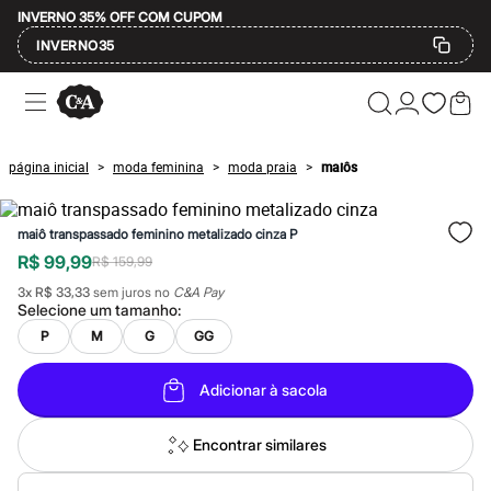
INVERNO 35% OFF COM CUPOM
INVERNO35
Ofertas
Compre por Departamento
Feminino
Masculino
página inicial
moda feminina
moda praia
maiôs
>
>
>
Infantil
Calçados
Mindse7
maiô transpassado feminino metalizado cinza P
Plus Size
Até 20% off
R$ 99,99
R$ 159,99
Até 40% off
3
x
R$ 33,33
sem juros no
C&A Pay
Até 60% off
Selecione um
tamanho
:
A partir de 60% off
Feminino
P
M
G
GG
Em alta
Inverno
Adicionar à sacola
Alfaiataria
Novidades
Roupas
Encontrar similares
Blusas e Camisetas
Básicos