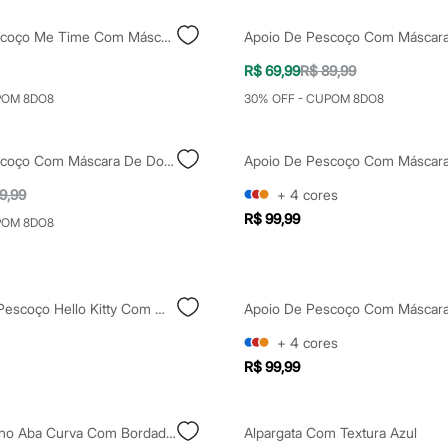
Apoio De Pescoço Me Time Com Máscara Verde
R$ 69,99
R$ 89,99
POM 8DO8
30% OFF - CUPOM 8DO8
Apoio De Pescoço Com Máscara De Dormir Amarelo
9,99
+
4
cores
R$ 99,99
POM 8DO8
Kit Apoio De Pescoço Hello Kitty Com Máscara Rosa
+
4
cores
R$ 99,99
Boné Masculino Aba Curva Com Bordado Aplicado Green Day Off White
Alpargata Com Textura Azul