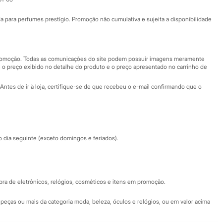
Ajuda
Fale conosco
ara perfumes prestígio. Promoção não cumulativa e sujeita a disponibilidade
Nossas lojas
Nossas lojas plus size
Central de ética
 promoção. Todas as comunicações do site podem possuir imagens meramente
 o preço exibido no detalhe do produto e o preço apresentado no carrinho de
Eventos
Antes de ir à loja, certifique-se de que recebeu o e-mail confirmando que o
Especial Dia dos Pais
dia seguinte (exceto domingos e feriados).
a de eletrônicos, relógios, cosméticos e itens em promoção.
peças ou mais da categoria moda, beleza, óculos e relógios, ou em valor acima