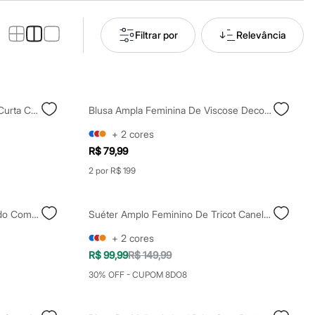
Filtrar por
Relevância
Polo Feminina De Tricot Manga Curta Com Aplicações Na Gola Off White
Blusa Ampla Feminina De Viscose Decote Canoa Laranja
+
2
cores
R$ 79,99
2 por R$ 199
Suéter Feminino De Tricô Listrado Com Manga Ampla Azul
Suéter Amplo Feminino De Tricot Canelado Vinho
+
2
cores
R$ 99,99
R$ 149,99
30% OFF - CUPOM 8DO8