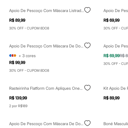
Casacos e Jaquetas
Jeans
Apoio De Pescoço Com Máscara Listrado Colorido
Moda esportiva
Shorts e Saias
R$ 89,99
R$ 69,99
Vestidos
Masculino
30% OFF - CUPOM 8DO8
30% OFF - CU
Em alta
Dia dos Pais
Inverno
Apoio De Pescoço Com Máscara De Dormir Marrom
Novidades
Roupas
+
3
cores
R$ 69,99
R$ 8
Bermudas
R$ 99,99
Camisas
30% OFF - CU
Calças
30% OFF - CUPOM 8DO8
Camisetas e Regatas
Casacos e Jaquetas
Jeans
Rasteirinha Flatform Com Apliques Oneself Marrom
Polos
Acessórios
R$ 139,99
R$ 89,99
Bolsas e Mochilas
Chapéus e Bonés
2 por R$189
Cintos
Carteiras
Óculos
Apoio De Pescoço Com Máscara De Dormir Preto
Relógios