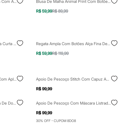
Cropped De Tricot Manga Ampla Com Amarração Bege
Blusa De Malha Animal Print Com Botões E Cordão Manga Ampla Bege
R$ 59,99
R$ 89,99
Blusa Básica Ampla Flamê Manga Curta Decote Redondo Verde
Regata Ampla Com Botões Alça Fina Decote Reto Lilás
R$ 59,99
R$ 119,99
Short Jeans Cintura Super Alta Com Aplicações Azul
Apoio De Pescoço Stitch Com Capuz Azul
R$ 99,99
Apoio De Pescoço Com Máscara De Dormir Vinho
Apoio De Pescoço Com Máscara Listrado Vermelho
R$ 99,99
30% OFF - CUPOM 8DO8