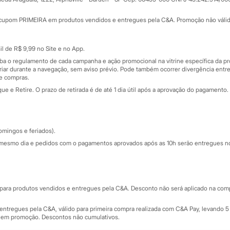
Minha C&A
rtão
Cupons de desconto
cupom PRIMEIRA em produtos vendidos e entregues pela C&A. Promoção não válida p
Cartão presente
atórios
Sobre o cartão presente
nceira
l de R$ 9,99 no Site e no App.
de
iba o regulamento de cada campanha e ação promocional na vitrine específica da
iar durante a navegação, sem aviso prévio. Pode também ocorrer divergência entre
de compras.
 e Retire. O prazo de retirada é de até 1 dia útil após a aprovação do pagamento. 
omingos e feriados).
mesmo dia e pedidos com o pagamentos aprovados após as 10h serão entregues no 
Segurança e qualidade
ara produtos vendidos e entregues pela C&A. Desconto não será aplicado na compr
ntregues pela C&A, válido para primeira compra realizada com C&A Pay, levando 5 
s em promoção. Descontos não cumulativos.