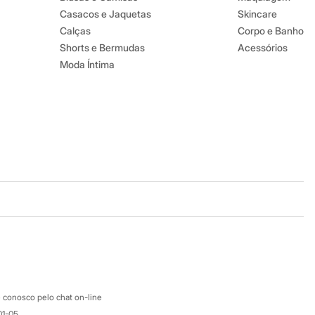
Casacos e Jaquetas
Skincare
Calças
Corpo e Banho
Shorts e Bermudas
Acessórios
Moda Íntima
Baixe o app
Google store
Apple store
Atendimento
 conosco pelo chat on-line
01-05