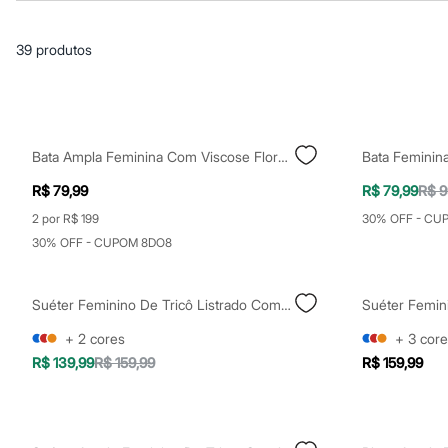
Blusas e Camisetas
Básicos
Calças
39
produtos
Casacos e Jaquetas
Jeans
Macacões
Saias
Shorts e Bermudas
Vestidos
Bata Ampla Feminina Com Viscose Floral Marrom
Bata Feminin
Acessórios
Bolsas
R$ 79,99
R$ 79,99
R$ 9
Bonés e Chapéus
Bijoux
2 por R$ 199
30% OFF - CU
Cintos
30% OFF - CUPOM 8DO8
Óculos
Relógios
Calçados
Suéter Feminino De Tricô Listrado Com Manga Ampla Marrom
Botas
Chinelos
+
2
cores
+
3
core
Rasteirinhas
R$ 139,99
R$ 159,99
R$ 159,99
Sandálias
Sapatilhas
Tênis
Marcas
City