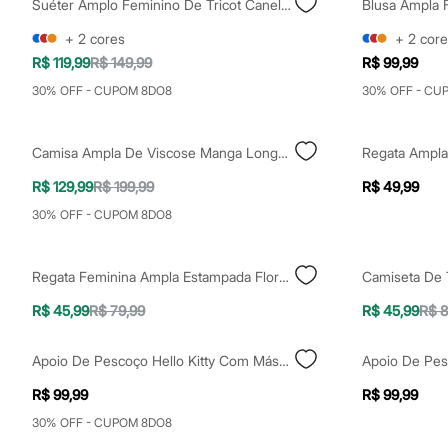
Suéter Amplo Feminino De Tricot Canelado Off White
Clock House
Mindset
+
2
cores
+
2
core
Sawary
Yessica
R$ 119,99
R$ 149,99
R$ 99,99
Moda esportiva
30% OFF - CUPOM 8DO8
30% OFF - CU
Acessórios
Blusas
Calçados
Leggings
Camisa Ampla De Viscose Manga Longa Mindset Preta
Shorts e Bermudas
Tops
R$ 129,99
R$ 199,99
R$ 49,99
Moda íntima
30% OFF - CUPOM 8DO8
Calcinhas
Cintas e Modeladores
Meias
Pijamas
Regata Feminina Ampla Estampada Floral Com Vazado Alça Fina Decote V Azul Marinho
Sutiãs e Tops
R$ 45,99
R$ 79,99
R$ 45,99
R$ 8
Moda praia
Biquínis
Maiôs
Apoio De Pescoço Hello Kitty Com Máscara Off White
Saídas de praia
Personagens
R$ 99,99
R$ 99,99
Plus size
Blusas e Camisetas
30% OFF - CUPOM 8DO8
Calças