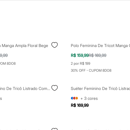
a Manga Ampla Floral Bege
9,99
R$ 159,99
R$ 169,99
POM 8DO8
2 por R$ 199
30% OFF - CUPOM 8DO8
Suéter Feminino De Tricô Listrado Com Manga Ampla Verde
s
+
3
cores
R$ 169,99