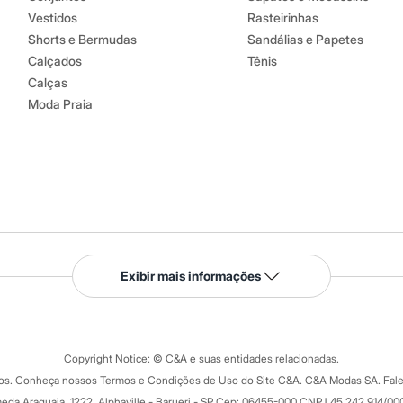
Vestidos
Rasteirinhas
Shorts e Bermudas
Sandálias e Papetes
Calçados
Tênis
Calças
Moda Praia
Serviços
Exibir mais informações
Tipos de serviços
o C&A
Clique e retire
Trocas e devoluções
ograma
Copyright Notice: © C&A e suas entidades relacionadas.
Formas de pagamento
dos. Conheça nossos Termos e Condições de Uso do Site C&A. C&A Modas SA. Fale
Todas as vantagens
ay
eda Araguaia, 1222, Alphaville - Barueri - SP Cep: 06455-000 CNPJ 45.242.914/00