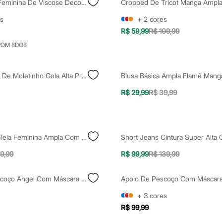
Blusa Ampla Feminina De Viscose Decote Canoa Preta
s
+
2
cores
R$ 59,99
R$ 109,99
POM 8DO8
Regata Ampla De Moletinho Gola Alta Preta
R$ 29,99
R$ 39,99
Camiseta De Tela Feminina Ampla Com Patch De Papagaio Manga Curta Decote Redondo Preta
9,99
R$ 99,99
R$ 139,99
Apoio De Pescoço Angel Com Máscara Rosa
+
3
cores
R$ 99,99