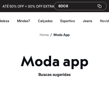
8DO8
ATÉ 50% OFF + 30% OFF EXTRA
Beleza
Mindse7
Calçados
Esportivo
Jeans
Novi
/
Home
Moda App
Moda app
buscas sugeridas