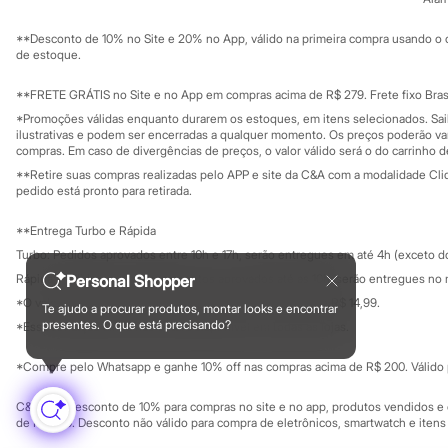
Sustentabilidade
Chinelos
Solicite seu ca
Mapa do site
Pantufas
**Desconto de 10% no Site e 20% no App, válido na primeira compra usando o 
Governança
Rasteirinhas
Investidores
de estoque.
Sandálias
Ouvidoria / Rel
Sala de imprensa
Tênis
Educação fina
**FRETE GRÁTIS no Site e no App em compras acima de R$ 279. Frete fixo Brasi
Diversão
Privacidade
Sustentabilida
*Promoções válidas enquanto durarem os estoques, em itens selecionados. Sa
Marcas
Configuração de cookies
ilustrativas e podem ser encerradas a qualquer momento. Os preços poderão var
Baby Club
Minha privacidade
compras. Em caso de divergências de preços, o valor válido será o do carrinho 
Fifteen
Miss Fifteen
**Retire suas compras realizadas pelo APP e site da C&A com a modalidade Clique
pedido está pronto para retirada.
Palomino
Moda íntima
Calcinhas
**Entrega Turbo e Rápida
Cuecas
Turbo: Pedidos aprovados entre 10h e 17h, serão entregues em até 4h (exceto d
Meias
Rápida: Pedidos com os pagamentos aprovados até as 10h, serão entregues no 
Personal Shopper
Pijamas
Moda praia
*O valor do frete para o turbo é R$ 24,99 e para a rápida é R$ 14,99.
Te ajudo a procurar produtos, montar looks e encontrar
Formas de pagamento
Biquínis e Maiôs
presentes. O que está precisando?
*Essa condição ainda não estará disponível em todas as lojas.
Blusas de proteção
Sungas
*Compre pelo Whatsapp e ganhe 10% off nas compras acima de R$ 200. Válido p
Personagens
Bluey
C&A Pay: desconto de 10% para compras no site e no app, produtos vendidos e e
Disney
de R$ 400. Desconto não válido para compra de eletrônicos, smartwatch e iten
Hello Kitty
Homem Aranha