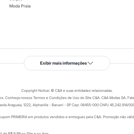
Moda Praia
Serviços
Exibir mais informações
Tipos de serviços
o C&A
Clique e retire
Trocas e devoluções
ograma
Copyright Notice: © C&A e suas entidades relacionadas.
Formas de pagamento
dos. Conheça nossos Termos e Condições de Uso do Site C&A. C&A Modas SA. Fale
Todas as vantagens
ay
eda Araguaia, 1222, Alphaville - Barueri - SP Cep: 06455-000 CNPJ 45.242.914/00
Minha C&A
rtão
Cupons de desconto
cupom PRIMEIRA em produtos vendidos e entregues pela C&A. Promoção não válida p
Cartão presente
atórios
Sobre o cartão presente
nceira
l de R$ 9,99 no Site e no App.