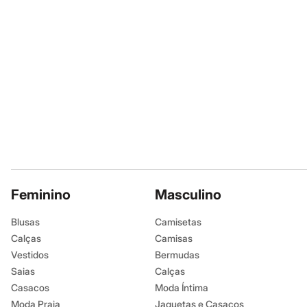
Infantil
Em alta
Arrumadinho para os meninos
Romântico para as meninas
Inverno
Novidades
Roupas menina
0 a 24 meses
1 a 5 anos
4 a 12 anos
10 a 16 anos
Roupas menino
0 a 24 meses
1 a 5 anos
4 a 12 anos
Feminino
10 a 16 anos
Masculino
Acessórios
Recém-nascido
Blusas
Camisetas
Bolsas e Mochilas
Calças
Camisas
Chapéus
Calçados
Vestidos
Bermudas
Botas
Saias
Calças
Chinelos
Casacos
Moda Íntima
Pantufas
Rasteirinhas
Moda Praia
Jaquetas e Casacos