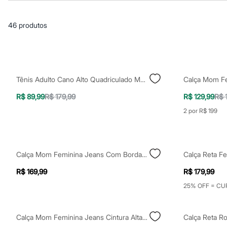
Casacos e Jaquetas
Jeans
Macacões
46
produtos
Saias
Shorts e Bermudas
Vestidos
Acessórios
Bolsas
Bonés e Chapéus
Tênis Adulto Cano Alto Quadriculado Mooui Off White
Bijoux
Cintos
R$ 89,99
R$ 179,99
R$ 129,99
R$ 
Óculos
Relógios
2 por R$ 199
Calçados
Botas
Chinelos
Rasteirinhas
Calça Mom Feminina Jeans Com Bordado Floral Azul
Sandálias
Sapatilhas
R$ 169,99
R$ 179,99
Tênis
Marcas
25% OFF = CU
City
Clock House
Mindset
Calça Mom Feminina Jeans Cintura Alta Azul
Sawary