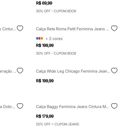
R$ 69,99
30% OFF - CUPOM 8DO8
Calça Wide Leg Oversized Jeans Cintura Média Azul
Calça Reta Roma Petit Feminina Jeans Mindset Azul
+
2
cores
R$ 199,99
30% OFF - CUPOM 8DO8
Calça Aladim Feminina Com Amarração Acetinada Bege
Calça Wide Leg Chicago Feminina Jeans Mindset Azul
R$ 199,99
Calça Mom Feminino Jeans Barra Dobrada Azul
Calça Baggy Feminina Jeans Cintura Média Azul
R$ 179,99
25% OFF = CUPOM JEANS