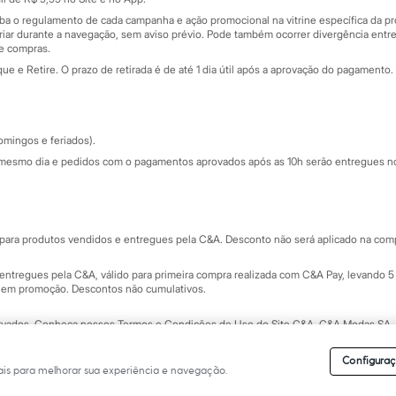
de
iba o regulamento de cada campanha e ação promocional na vitrine específica da
iar durante a navegação, sem aviso prévio. Pode também ocorrer divergência entre
de compras.
 e Retire. O prazo de retirada é de até 1 dia útil após a aprovação do pagamento. 
omingos e feriados).
mesmo dia e pedidos com o pagamentos aprovados após as 10h serão entregues no 
Segurança e qualidade
ara produtos vendidos e entregues pela C&A. Desconto não será aplicado na compr
ntregues pela C&A, válido para primeira compra realizada com C&A Pay, levando 5 
s em promoção. Descontos não cumulativos.
rvados.
Conheça nossos Termos e Condições de Uso do Site C&A
. C&A Modas SA.
Configuraç
is para melhorar sua experiência e navegação.