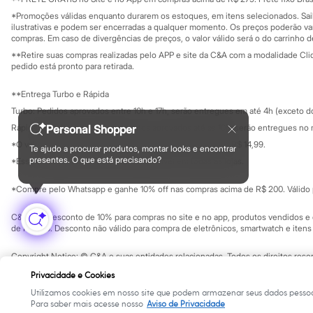
Privacidade
Sonic
Sustentabilida
*Promoções válidas enquanto durarem os estoques, em itens selecionados. Sa
Configuração de cookies
Stitch
ilustrativas e podem ser encerradas a qualquer momento. Os preços poderão var
Beleza
Minha privacidade
compras. Em caso de divergências de preços, o valor válido será o do carrinho 
Kits
**Retire suas compras realizadas pelo APP e site da C&A com a modalidade Clique
Perfumes árabes
pedido está pronto para retirada.
Novidades
Cabelos
**Entrega Turbo e Rápida
Condicionador
Escovas e Pentes
Turbo: Pedidos aprovados entre 10h e 17h, serão entregues em até 4h (exceto d
Finalizadores
Rápida: Pedidos com os pagamentos aprovados até as 10h, serão entregues no 
Personal Shopper
Shampoo
*O valor do frete para o turbo é R$ 24,99 e para a rápida é R$ 14,99.
Tratamento
Te ajudo a procurar produtos, montar looks e encontrar
Formas de pagamento
presentes. O que está precisando?
Cuidados com o corpo
*Essa condição ainda não estará disponível em todas as lojas.
Hidratante
Protetor solar
*Compre pelo Whatsapp e ganhe 10% off nas compras acima de R$ 200. Válido p
Tratamento
Cuidados com o rosto
C&A Pay: desconto de 10% para compras no site e no app, produtos vendidos e e
Esfoliante
de R$ 400. Desconto não válido para compra de eletrônicos, smartwatch e iten
Hidratante
Protetor solar
Copyright Notice: © C&A e suas entidades relacionadas. Todos os direitos rese
Tônicos
SP Cep: 06455-000 CNPJ 45.242.914/0001-05
Maquiagens
Privacidade e Cookies
Base
Utilizamos cookies em nosso site que podem armazenar seus dados pessoa
Batom
Para saber mais acesse nosso
Aviso de Privacidade