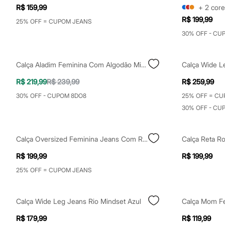
Yessica
R$ 159,99
+
2
core
Moda esportiva
R$ 199,99
Acessórios
25% OFF = CUPOM JEANS
Blusas
30% OFF - CU
Calçados
Leggings
Shorts e Bermudas
Calça Aladim Feminina Com Algodão Mindset Preta
Tops
Moda íntima
R$ 219,99
R$ 239,99
R$ 259,99
Calcinhas
Cintas e Modeladores
30% OFF - CUPOM 8DO8
25% OFF = CU
Meias
30% OFF - CU
Pijamas
Sutiãs e Tops
Moda praia
Biquínis
Calça Oversized Feminina Jeans Com Recorte Azul
Maiôs
R$ 199,99
R$ 199,99
Saídas de praia
Personagens
25% OFF = CUPOM JEANS
Plus size
Blusas e Camisetas
Calças
Calça Wide Leg Jeans Rio Mindset Azul
Casacos e Jaquetas
Jeans
R$ 179,99
R$ 119,99
Moda esportiva