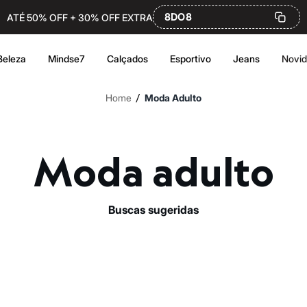
8DO8
ATÉ 50% OFF + 30% OFF EXTRA
Beleza
Mindse7
Calçados
Esportivo
Jeans
Novi
/
Home
Moda Adulto
Moda adulto
buscas sugeridas