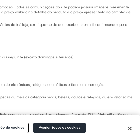
Central de ética
 promoção. Todas as comunicações do site podem possuir imagens meramente
 o preço exibido no detalhe do produto e o preço apresentado no carrinho de
Eventos
Antes de ir à loja, certifique-se de que recebeu o e-mail confirmando que o
Especial Dia dos Pais
dia seguinte (exceto domingos e feriados).
a de eletrônicos, relógios, cosméticos e itens em promoção.
peças ou mais da categoria moda, beleza, óculos e relógios, ou em valor acima
 Fale conosco pelo
chat on-line
- Alameda Araguaia, 1222, Alphaville - Barueri -
ão de cookies
Aceitar todos os cookies