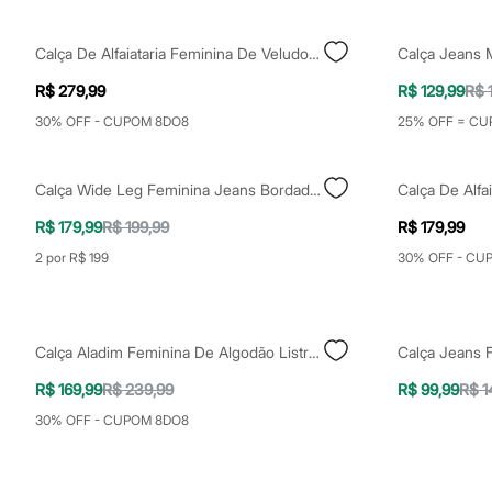
Sapatos
Sandálias e Papetes
Tênis
Calça De Alfaiataria Feminina De Veludo Cotelê Mindset Marrom
Moda esportiva
Acessórios
R$ 279,99
R$ 129,99
R$ 
Bermudas
30% OFF - CUPOM 8DO8
25% OFF = CU
Camisetas
Calças
Calçados
Regatas
Calça Wide Leg Feminina Jeans Bordado Floral Azul
Moda íntima
R$ 179,99
R$ 199,99
R$ 179,99
Cuecas
Meias
2 por R$ 199
30% OFF - CU
Pijamas
Moda praia
Personagens
Plus size
Blusas e Camisetas
Calça Aladim Feminina De Algodão Listrada Mindset Azul
Calças
Camisas
R$ 169,99
R$ 239,99
R$ 99,99
R$ 1
Casacos e Jaquetas
30% OFF - CUPOM 8DO8
Jeans
Moda esportiva
Shorts e Bermudas
Todos os produtos