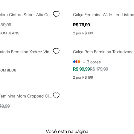
Calça Jeans Mom Cintura Super Alta Com Rasgos E Bolsos Azul Médio
139,99
R$ 79,99
POM JEANS
2 por R$ 199
Calça De Alfaiataria Feminina Xadrez Vinho
Calça Reta Feminina Texturizada
+
3
cores
R$ 99,99
R$ 179,99
POM 8DO8
2 por R$ 199
Calça Jeans Feminina Mom Cropped Cintura Super Alta Destroyed Marmorizada Azul Escuro
49,99
Você está na página