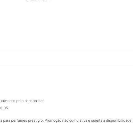
Baixe o app
Google store
Apple store
Atendimento
 conosco pelo chat on-line
01-05
Ajuda
Fale conosco
ara perfumes prestígio. Promoção não cumulativa e sujeita a disponibilidade
Nossas lojas
Nossas lojas plus size