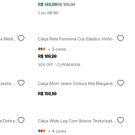
R$ 149,99
R$ 189,99
2 por R$ 199
Calça Feminina Oversized Cintura Média Listrada Azul
Calça Reta Feminina Cós Elástico Vinho
+
3
cores
R$ 169,99
30% OFF - CUPOM 8DO8
Calça Reta Roma Petit Feminina Jeans Mindset Cinza
Calça Mom Jeans Cintura Alta Margaridas Azul
R$ 159,99
Calça Mom Feminina Jeans Barra Dobrada Azul
Calça Wide Leg Com Bolsos Texturizada Verde
+
4
cores