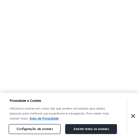
Privacidade e Cookies
Utilizamos cookies em nosso site que podem armazenar seus dados
pessoais para melhorar sua experiência e navegação. Para saber mais
acesse nosso
Aviso de Privacidade
Configuração de cookies
Aceitar todos os cookies