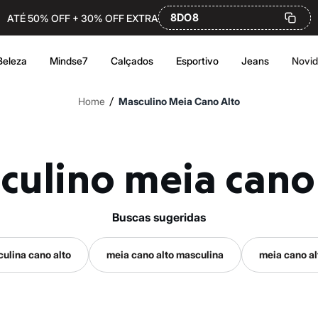
8DO8
ATÉ 50% OFF + 30% OFF EXTRA
Beleza
Mindse7
Calçados
Esportivo
Jeans
Novi
/
Home
Masculino Meia Cano Alto
sculino meia cano
buscas sugeridas
ulina cano alto
meia cano alto masculina
meia cano al