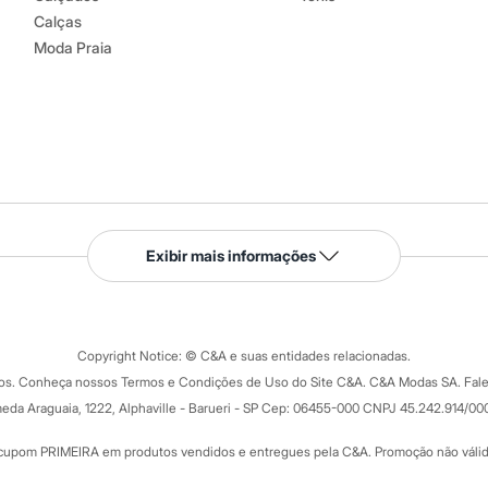
Calças
Moda Praia
Serviços
Exibir mais informações
Tipos de serviços
o C&A
Clique e retire
Trocas e devoluções
ograma
Copyright Notice: © C&A e suas entidades relacionadas.
Formas de pagamento
dos. Conheça nossos Termos e Condições de Uso do Site C&A. C&A Modas SA. Fale
Todas as vantagens
ay
eda Araguaia, 1222, Alphaville - Barueri - SP Cep: 06455-000 CNPJ 45.242.914/00
Minha C&A
rtão
Cupons de desconto
cupom PRIMEIRA em produtos vendidos e entregues pela C&A. Promoção não válida p
Cartão presente
atórios