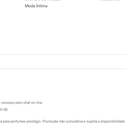
Moda Íntima
Baixe o app
Google store
Apple store
Atendimento
 conosco pelo chat on-line
01-05
Ajuda
Fale conosco
ara perfumes prestígio. Promoção não cumulativa e sujeita a disponibilidade
Nossas lojas