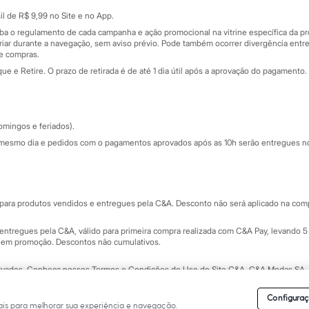
Sobre o cartão presente
nceira
l de R$ 9,99 no Site e no App.
de
iba o regulamento de cada campanha e ação promocional na vitrine específica da
iar durante a navegação, sem aviso prévio. Pode também ocorrer divergência entre
de compras.
 e Retire. O prazo de retirada é de até 1 dia útil após a aprovação do pagamento. 
omingos e feriados).
mesmo dia e pedidos com o pagamentos aprovados após as 10h serão entregues no 
Segurança e qualidade
ara produtos vendidos e entregues pela C&A. Desconto não será aplicado na compr
ntregues pela C&A, válido para primeira compra realizada com C&A Pay, levando 5 
s em promoção. Descontos não cumulativos.
rvados.
Conheça nossos Termos e Condições de Uso do Site C&A
. C&A Modas SA.
Configuraç
is para melhorar sua experiência e navegação.