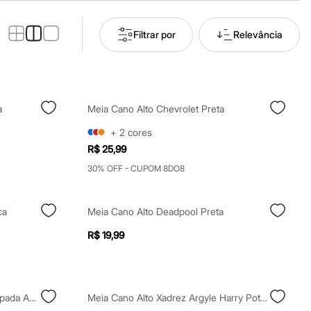
Filtrar por
Relevância
a
Meia Cano Alto Chevrolet Preta
+
2
cores
R$ 25,99
30% OFF - CUPOM 8DO8
ca
Meia Cano Alto Deadpool Preta
R$ 19,99
Meia Masculina Cano Alto Estampada Azul
Meia Cano Alto Xadrez Argyle Harry Potter Preta