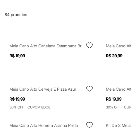
Casacos e Jaquetas
Jeans
Macacões
84
produtos
Saias
Shorts e Bermudas
Vestidos
Acessórios
Bolsas
Bonés e Chapéus
Meia Cano Alto Canelada Estampada Branca
Bijoux
Cintos
R$ 19,99
R$ 29,99
Óculos
Relógios
Calçados
Botas
Chinelos
Rasteirinhas
Meia Cano Alto Cerveja E Pizza Azul
Sandálias
Sapatilhas
R$ 19,99
R$ 19,99
Tênis
Marcas
30% OFF - CUPOM 8DO8
30% OFF - CU
City
Clock House
Mindset
Meia Cano Alto Homem Aranha Preta
Kit De 3 Meia
Sawary