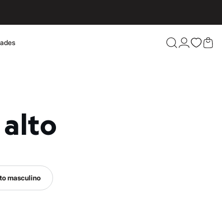
dades
Confira 
 alto
to masculino