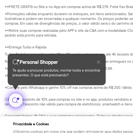
Sala de imprensa
Sonic
Educação fina
**FRETE GRÁTIS no Site e no App em compras acima de R$ 279. Frete fixo Brasi
Stitch
Privacidade
Sustentabilida
*Promoções válidas enquanto durarem os estoques, em itens selecionados. Sa
Beleza
Configuração de cookies
ilustrativas e podem ser encerradas a qualquer momento. Os preços poderão var
Kits
Minha privacidade
compras. Em caso de divergências de preços, o valor válido será o do carrinho 
Perfumes árabes
**Retire suas compras realizadas pelo APP e site da C&A com a modalidade Clique
Novidades
pedido está pronto para retirada.
Cabelos
Condicionador
Escovas e Pentes
**Entrega Turbo e Rápida
Finalizadores
Turbo: Pedidos aprovados entre 10h e 17h, serão entregues em até 4h (exceto d
Shampoo
Rápida: Pedidos com os pagamentos aprovados até as 10h, serão entregues no 
Personal Shopper
Tratamento
Cuidados com o corpo
*O valor do frete para o turbo é R$ 24,99 e para a rápida é R$ 14,99.
Te ajudo a procurar produtos, montar looks e encontrar
Formas de pagamento
Hidratante
presentes. O que está precisando?
*Essa condição ainda não estará disponível em todas as lojas.
Protetor solar
Tratamento
*Compre pelo Whatsapp e ganhe 10% off nas compras acima de R$ 200. Válido p
Cuidados com o rosto
Esfoliante
C&A Pay: desconto de 10% para compras no site e no app, produtos vendidos e e
Hidratante
de R$ 400. Desconto não válido para compra de eletrônicos, smartwatch e iten
Protetor solar
Tônicos
Copyright Notice: © C&A e suas entidades relacionadas. Todos os direitos rese
Maquiagens
SP Cep: 06455-000 CNPJ 45.242.914/0001-05
Base
Privacidade e Cookies
Batom
Utilizamos cookies em nosso site que podem armazenar seus dados pessoa