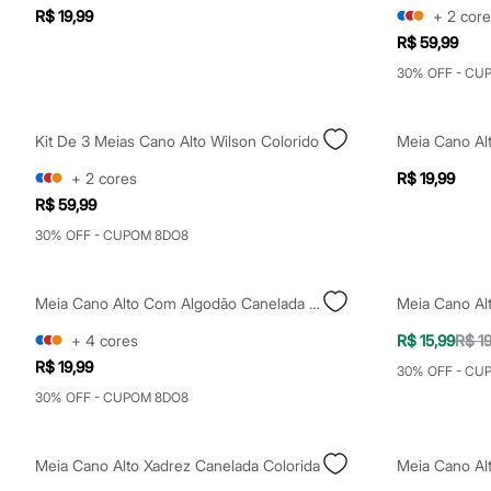
Yessica
R$ 19,99
+
2
core
Moda esportiva
R$ 59,99
Acessórios
Blusas
30% OFF - CU
Calçados
Leggings
Shorts e Bermudas
Kit De 3 Meias Cano Alto Wilson Colorido
Tops
Moda íntima
+
2
cores
R$ 19,99
Calcinhas
Cintas e Modeladores
R$ 59,99
Meias
30% OFF - CUPOM 8DO8
Pijamas
Sutiãs e Tops
Moda praia
Biquínis
Meia Cano Alto Com Algodão Canelada Marrom
Meia Cano Al
Maiôs
+
4
cores
R$ 15,99
R$ 1
Saídas de praia
Personagens
R$ 19,99
30% OFF - CU
Plus size
30% OFF - CUPOM 8DO8
Blusas e Camisetas
Calças
Casacos e Jaquetas
Jeans
Meia Cano Alto Xadrez Canelada Colorida
Meia Cano Alt
Moda esportiva