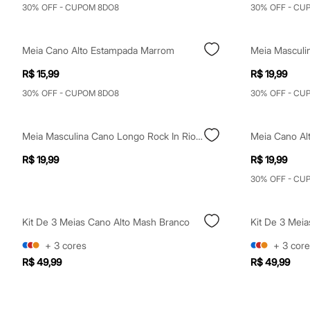
Sapatos
30% OFF - CUPOM 8DO8
30% OFF - CU
Sandálias e Papetes
Tênis
Moda esportiva
Meia Cano Alto Estampada Marrom
Acessórios
Bermudas
R$ 15,99
R$ 19,99
Camisetas
Calças
30% OFF - CUPOM 8DO8
30% OFF - CU
Calçados
Regatas
Moda íntima
Meia Masculina Cano Longo Rock In Rio De Algodão Canelada Branca
Cuecas
Meias
R$ 19,99
R$ 19,99
Pijamas
30% OFF - CU
Moda praia
Personagens
Plus size
Blusas e Camisetas
Kit De 3 Meias Cano Alto Mash Branco
Kit De 3 Mei
Calças
Camisas
+
3
cores
+
3
core
Casacos e Jaquetas
R$ 49,99
R$ 49,99
Jeans
Moda esportiva
Shorts e Bermudas
Todos os produtos