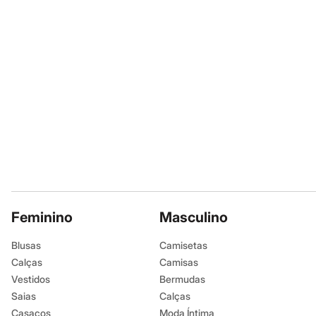
Infantil
Em alta
Arrumadinho para os meninos
Romântico para as meninas
Inverno
Novidades
Roupas menina
0 a 24 meses
1 a 5 anos
4 a 12 anos
10 a 16 anos
Roupas menino
0 a 24 meses
1 a 5 anos
4 a 12 anos
10 a 16 anos
Acessórios
Feminino
Masculino
Recém-nascido
Bolsas e Mochilas
Blusas
Camisetas
Chapéus
Calçados
Calças
Camisas
Botas
Vestidos
Bermudas
Chinelos
Saias
Calças
Pantufas
Rasteirinhas
Casacos
Moda Íntima