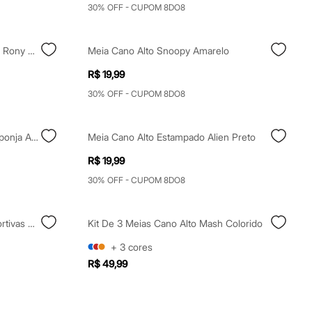
30% OFF - CUPOM 8DO8
Meia Cano Alto Divertida Harry E Rony Preto
Meia Cano Alto Snoopy Amarelo
R$ 19,99
30% OFF - CUPOM 8DO8
Meia Cano Alto Divertida Bob Esponja Amarela
Meia Cano Alto Estampado Alien Preto
R$ 19,99
30% OFF - CUPOM 8DO8
Kit De 5 Meias Cano Longo Esportivas Caneladas Preto
Kit De 3 Meias Cano Alto Mash Colorido
+
3
cores
R$ 49,99