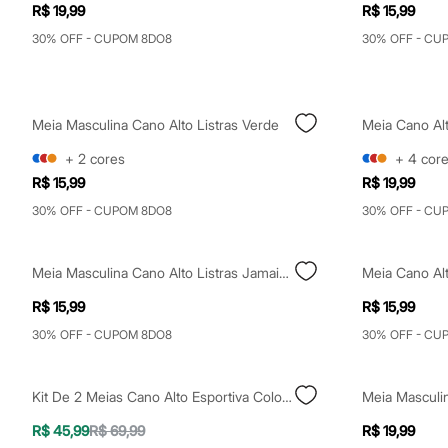
Shorts e Saias
R$ 19,99
R$ 15,99
Vestidos
30% OFF - CUPOM 8DO8
30% OFF - CU
Masculino
Em alta
Dia dos Pais
Inverno
Novidades
Meia Masculina Cano Alto Listras Verde
Roupas
Bermudas
+
2
cores
+
4
cor
Camisas
R$ 15,99
R$ 19,99
Calças
Camisetas e Regatas
30% OFF - CUPOM 8DO8
30% OFF - CU
Casacos e Jaquetas
Jeans
Polos
Meia Masculina Cano Alto Listras Jamaica Preta
Meia Cano Al
Acessórios
Bolsas e Mochilas
R$ 15,99
R$ 15,99
Chapéus e Bonés
Cintos
30% OFF - CUPOM 8DO8
30% OFF - CU
Carteiras
Óculos
Relógios
Kit De 2 Meias Cano Alto Esportiva Colorido
Calçados
Botas
R$ 45,99
R$ 69,99
R$ 19,99
Chinelos