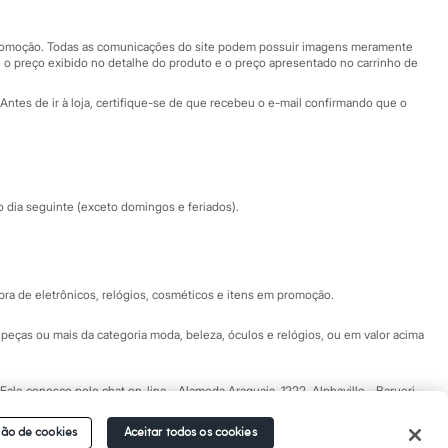
Nossas lojas plus size
Central de ética
 promoção. Todas as comunicações do site podem possuir imagens meramente
 o preço exibido no detalhe do produto e o preço apresentado no carrinho de
Eventos
Antes de ir à loja, certifique-se de que recebeu o e-mail confirmando que o
Especial Dia dos Pais
dia seguinte (exceto domingos e feriados).
a de eletrônicos, relógios, cosméticos e itens em promoção.
peças ou mais da categoria moda, beleza, óculos e relógios, ou em valor acima
 Fale conosco pelo
chat on-line
- Alameda Araguaia, 1222, Alphaville - Barueri -
ão de cookies
Aceitar todos os cookies