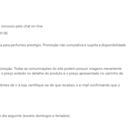
Google store
Apple store
Atendimento
 conosco pelo chat on-line
01-05
Ajuda
Fale conosco
ara perfumes prestígio. Promoção não cumulativa e sujeita a disponibilidade
Nossas lojas
Nossas lojas plus size
Central de ética
 promoção. Todas as comunicações do site podem possuir imagens meramente
 o preço exibido no detalhe do produto e o preço apresentado no carrinho de
Eventos
Antes de ir à loja, certifique-se de que recebeu o e-mail confirmando que o
Especial Dia dos Pais
dia seguinte (exceto domingos e feriados).