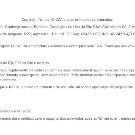
Tipos de serviços
o C&A
Clique e retire
Trocas e devoluções
ograma
Copyright Notice: © C&A e suas entidades relacionadas.
Formas de pagamento
dos. Conheça nossos Termos e Condições de Uso do Site C&A. C&A Modas SA. Fale
Todas as vantagens
ay
eda Araguaia, 1222, Alphaville - Barueri - SP Cep: 06455-000 CNPJ 45.242.914/00
Minha C&A
rtão
Cupons de desconto
cupom PRIMEIRA em produtos vendidos e entregues pela C&A. Promoção não válida p
Cartão presente
atórios
Sobre o cartão presente
nceira
l de R$ 9,99 no Site e no App.
de
iba o regulamento de cada campanha e ação promocional na vitrine específica da
iar durante a navegação, sem aviso prévio. Pode também ocorrer divergência entre
de compras.
 e Retire. O prazo de retirada é de até 1 dia útil após a aprovação do pagamento. 
omingos e feriados).
mesmo dia e pedidos com o pagamentos aprovados após as 10h serão entregues no 
Segurança e qualidade