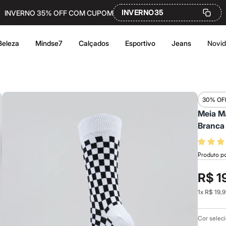
INVERNO35
INVERNO 35% OFF COM CUPOM
Beleza
Mindse7
Calçados
Esportivo
Jeans
Novi
30% OF
Meia M
Branca
Produto po
R$ 1
1
x
R$ 19,9
Cor selec