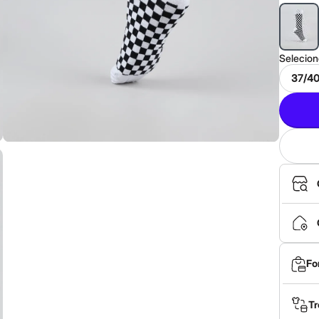
Selecio
37/4
Fo
Tr