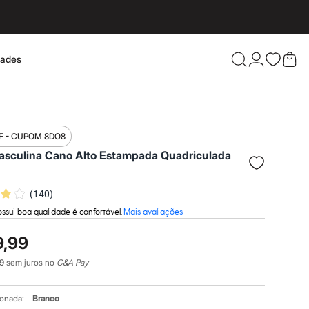
dades
Confira 
F - CUPOM 8DO8
asculina Cano Alto Estampada Quadriculada
(
140
)
ssui boa qualidade é confortável.
Mais avaliações
9,99
9
sem juros no
C&A Pay
ionada:
Branco