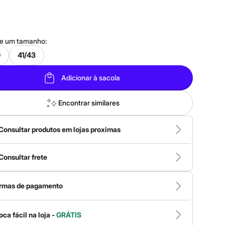
ne um
tamanho
:
0
41/43
Adicionar à sacola
Encontrar similares
Consultar produtos em lojas proximas
Consultar frete
rmas de pagamento
oca fácil na loja -
GRÁTIS