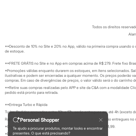
Sobre a C&A
Cartão C&A
Sonic
Sobre o cartã
Fornecedores
Stitch
Termos e condições
C&A&VC
Beleza
Conheça o pr
Kits
Política de privacidade
Perfumes árabes
Todos os direitos reserva
Trabalhe conosco
C&A Pay
Novidades
Sobre o C&A P
Alam
Sustentabilidade
Cabelos
Solicite seu ca
Condicionador
Mapa do site
**Desconto de 10% no Site e 20% no App, válido na primeira compra usando o 
Escovas e Pentes
Governança
Investidores
de estoque.
Finalizadores
Ouvidoria / Rel
Sala de imprensa
Shampoo
Educação fina
**FRETE GRÁTIS no Site e no App em compras acima de R$ 279. Frete fixo Brasi
Tratamento
Privacidade
Cuidados com o corpo
Sustentabilida
*Promoções válidas enquanto durarem os estoques, em itens selecionados. Sa
Configuração de cookies
Hidratante
ilustrativas e podem ser encerradas a qualquer momento. Os preços poderão var
Minha privacidade
compras. Em caso de divergências de preços, o valor válido será o do carrinho 
Protetor solar
Tratamento
**Retire suas compras realizadas pelo APP e site da C&A com a modalidade Clique
Cuidados com o rosto
pedido está pronto para retirada.
Esfoliante
Hidratante
**Entrega Turbo e Rápida
Protetor solar
Turbo: Pedidos aprovados entre 10h e 17h, serão entregues em até 4h (exceto d
Tônicos
Maquiagens
Personal Shopper
Rápida: Pedidos com os pagamentos aprovados até as 10h, serão entregues no 
Base
*O valor do frete para o turbo é R$ 24,99 e para a rápida é R$ 14,99.
Te ajudo a procurar produtos, montar looks e encontrar
Batom
Formas de pagamento
presentes. O que está precisando?
*Essa condição ainda não estará disponível em todas as lojas.