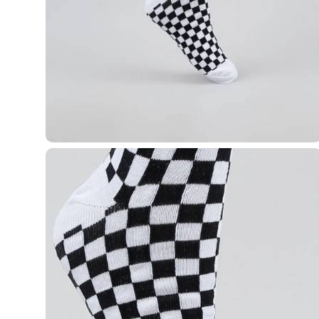
Casacos e Jaquetas
Jeans
Macacões
Saias
Shorts e Bermudas
Vestidos
Acessórios
Bolsas
Bonés e Chapéus
Bijoux
Cintos
Óculos
Relógios
Calçados
Botas
Chinelos
Rasteirinhas
Sandálias
Sapatilhas
Tênis
Marcas
City
Clock House
Mindset
Sawary