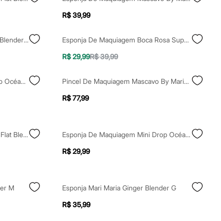
R$ 39,99
Esponja Para Maquiagem Karen Blender By Karen Bachini
Esponja De Maquiagem Boca Rosa Super Macia
R$ 29,99
R$ 39,99
Esponja De Maquiagem Flat Drop Océane Preto Único
Pincel De Maquiagem Mascavo By Mariana Saad Pro Series 03
R$ 77,99
Esponja Océane De Maquiagem Flat Blend Nude Escuro
Esponja De Maquiagem Mini Drop Océane Preta
R$ 29,99
der M
Esponja Mari Maria Ginger Blender G
R$ 35,99