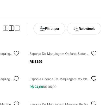
Filtrar por
Relevância
Flat Blend Océane Esponja De Maquiagem Azul
Esponja De Maquiagem Océane Sister Blend Azul
R$ 31,99
Flat Blend Océane Esponja De Maquiagem Verde
Esponja Océane De Maquiagem My Blend
R$ 24,99
R$ 35,99
Esponja Océane De Maquiagem Flat Blend Rosa
Esponja De Maquiagem Mascavo By Mariana Saad Pro Blender Dual Tip