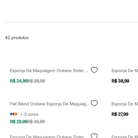
Casacos e Jaquetas
Jeans
Macacões
Saias
Shorts e Bermudas
Vestidos
Acessórios
42
produtos
Bolsas
Bonés e Chapéus
Bijoux
Cintos
Óculos
Relógios
Esponja De Maquiagem Océane Sister Blend Roxa
Calçados
Botas
R$ 24,99
R$ 35,99
R$ 38,99
Chinelos
Rasteirinhas
Sandálias
Sapatilhas
Flat Blend Océane Esponja De Maquiagem Roxo
Tênis
Marcas
+
3
cores
R$ 27,99
City
R$ 29,99
R$ 35,99
Clock House
Mindset
Sawary
Esponja De Maquiagem Océane Sister Blend Verde