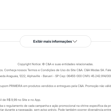
Serviços
Exibir mais informações
Tipos de serviços
o C&A
Clique e retire
Trocas e devoluções
ograma
Copyright Notice: © C&A e suas entidades relacionadas.
Formas de pagamento
dos. Conheça nossos Termos e Condições de Uso do Site C&A. C&A Modas SA. Fale
Todas as vantagens
ay
eda Araguaia, 1222, Alphaville - Barueri - SP Cep: 06455-000 CNPJ 45.242.914/00
Minha C&A
rtão
Cupons de desconto
cupom PRIMEIRA em produtos vendidos e entregues pela C&A. Promoção não válida p
Cartão presente
atórios
Sobre o cartão presente
nceira
l de R$ 9,99 no Site e no App.
de
iba o regulamento de cada campanha e ação promocional na vitrine específica da
iar durante a navegação, sem aviso prévio. Pode também ocorrer divergência entre