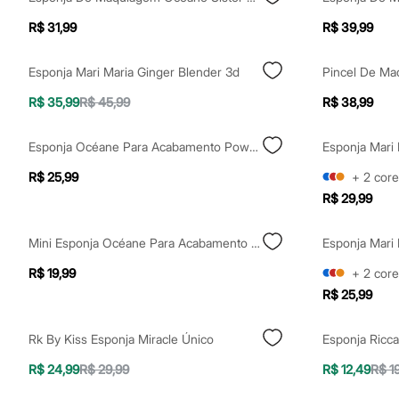
Yessica
Moda esportiva
R$ 31,99
R$ 39,99
Acessórios
Blusas
Calçados
Esponja Mari Maria Ginger Blender 3d
Leggings
Shorts e Bermudas
R$ 35,99
R$ 45,99
R$ 38,99
Tops
Moda íntima
Esponja Océane Para Acabamento Powder Puff Preta
Calcinhas
Cintas e Modeladores
R$ 25,99
+
2
core
Meias
Pijamas
R$ 29,99
Sutiãs e Tops
Moda praia
Mini Esponja Océane Para Acabamento Powder Puff Preta
Biquínis
Maiôs
R$ 19,99
+
2
core
Saídas de praia
Personagens
R$ 25,99
Plus size
Blusas e Camisetas
Rk By Kiss Esponja Miracle Único
Calças
Casacos e Jaquetas
R$ 24,99
R$ 29,99
R$ 12,49
R$ 1
Jeans
Moda esportiva