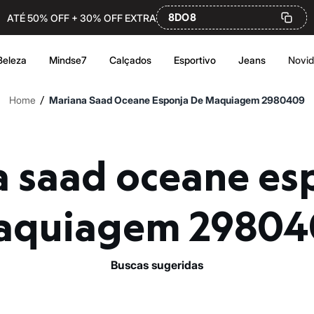
8DO8
ATÉ 50% OFF + 30% OFF EXTRA
Beleza
Mindse7
Calçados
Esportivo
Jeans
Novi
/
Home
Mariana Saad Oceane Esponja De Maquiagem 2980409
aquiagem 29804
buscas sugeridas