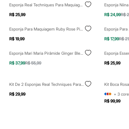
Shorts e Saias
Esponja Real Techniques Para Maquiagem Rt Sponge Blend E Mattify 4224
Esponja Niina
Vestidos
Masculino
R$ 25,99
R$ 24,99
R$ 2
Em alta
Dia dos Pais
Inverno
Esponja Para Maquiagem Ruby Rose Pink Sides
Novidades
Roupas
R$ 19,99
R$ 17,99
R$ 21
Bermudas
Camisas
Esponja Mari Maria Pirâmide Ginger Blender
Calças
Camisetas e Regatas
R$ 37,99
R$ 55,99
R$ 25,99
Casacos e Jaquetas
Jeans
Polos
Acessórios
Kit De 2 Esponjas Real Techniques Para Corretivo Miracle Concealer Sponge Duo 0093
Bolsas e Mochilas
Chapéus e Bonés
R$ 29,99
+
3
core
Cintos
Carteiras
R$ 99,99
Óculos
Relógios
Calçados
Botas
Chinelos