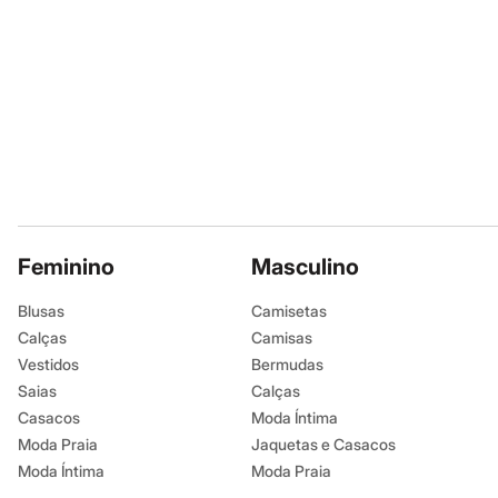
Sapatos
Sandálias e Papetes
Tênis
Moda esportiva
Acessórios
Bermudas
Camisetas
Calças
Calçados
Regatas
Moda íntima
Cuecas
Meias
Feminino
Masculino
Pijamas
Moda praia
Personagens
Blusas
Camisetas
Plus size
Calças
Camisas
Blusas e Camisetas
Vestidos
Bermudas
Calças
Camisas
Saias
Calças
Casacos e Jaquetas
Casacos
Moda Íntima
Jeans
Moda Praia
Jaquetas e Casacos
Moda esportiva
Shorts e Bermudas
Moda Íntima
Moda Praia
Todos os produtos