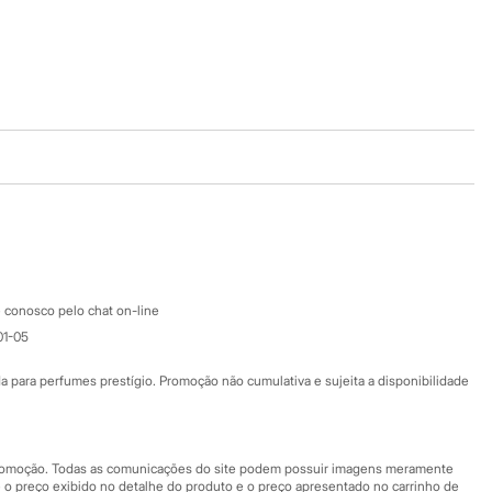
Baixe o app
Google store
Apple store
Atendimento
 conosco pelo chat on-line
01-05
Ajuda
Fale conosco
ara perfumes prestígio. Promoção não cumulativa e sujeita a disponibilidade
Nossas lojas
Nossas lojas plus size
Central de ética
 promoção. Todas as comunicações do site podem possuir imagens meramente
 o preço exibido no detalhe do produto e o preço apresentado no carrinho de