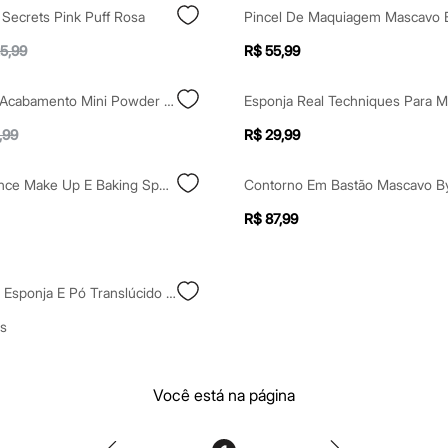
 Secrets Pink Puff Rosa
5,99
R$ 55,99
Esponja Para Acabamento Mini Powder Puff Océane Rosa Único
,99
R$ 29,99
Esponja Essence Make Up E Baking Sponge 01
R$ 87,99
Kit Boca Rosa Esponja E Pó Translúcido Cuscuz
s
Você está na página