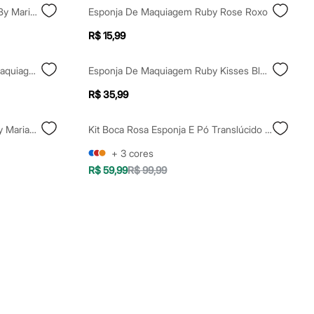
Pincel De Maquiagem Mascavo By Mariana Saad Pro Series 06
Esponja De Maquiagem Ruby Rose Roxo
R$ 15,99
Esponja Real Techniques Para Maquiagem Rt Miracle Complexion Sponge 0048
Esponja De Maquiagem Ruby Kisses Blending Miracle
R$ 35,99
Contorno Em Bastão Mascavo By Mariana Saad Shape Stick Vanilla 6g
Kit Boca Rosa Esponja E Pó Translúcido Cocada
+
3
cores
R$ 59,99
R$ 99,99