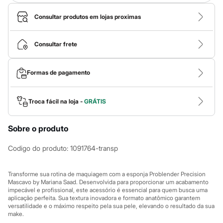
Calças
Casacos e Jaquetas
Consultar produtos em lojas proximas
Jeans
Macacões
Saias
Consultar frete
Shorts e Bermudas
Vestidos
Acessórios
Bolsas
Formas de pagamento
Bonés e Chapéus
Bijoux
Cintos
Troca fácil na loja -
GRÁTIS
Óculos
Relógios
Calçados
Sobre o produto
Botas
Chinelos
Codigo do produto
:
1091764-transp
Rasteirinhas
Sandálias
Sapatilhas
Transforme sua rotina de maquiagem com a esponja Problender Precision
Tênis
Mascavo by Mariana Saad. Desenvolvida para proporcionar um acabamento
Marcas
impecável e profissional, este acessório é essencial para quem busca uma
City
aplicação perfeita. Sua textura inovadora e formato anatômico garantem
versatilidade e o máximo respeito pela sua pele, elevando o resultado da sua
Clock House
make.
Mindset