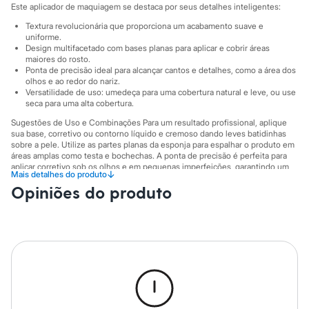
Sawary
Este aplicador de maquiagem se destaca por seus detalhes inteligentes:
Yessica
Textura revolucionária que proporciona um acabamento suave e
Moda esportiva
uniforme.
Acessórios
Design multifacetado com bases planas para aplicar e cobrir áreas
Blusas
maiores do rosto.
Calçados
Ponta de precisão ideal para alcançar cantos e detalhes, como a área dos
Leggings
olhos e ao redor do nariz.
Shorts e Bermudas
Versatilidade de uso: umedeça para uma cobertura natural e leve, ou use
Tops
seca para uma alta cobertura.
Moda íntima
Sugestões de Uso e Combinações Para um resultado profissional, aplique
Calcinhas
sua base, corretivo ou contorno líquido e cremoso dando leves batidinhas
Cintas e Modeladores
sobre a pele. Utilize as partes planas da esponja para espalhar o produto em
Meias
áreas amplas como testa e bochechas. A ponta de precisão é perfeita para
Pijamas
aplicar corretivo sob os olhos e em pequenas imperfeições, garantindo um
↓
Mais detalhes do produto
Sutiãs e Tops
acabamento detalhado e sem marcas.
Moda praia
Opiniões do produto
A gente se encontra na C&A! ❤
Biquínis
Maiôs
Informacoes gerais:
Saídas de praia
Marcas
:
Mascavo
Personagens
Gênero
:
Feminino
Plus size
Blusas e Camisetas
Calças
Casacos e Jaquetas
Jeans