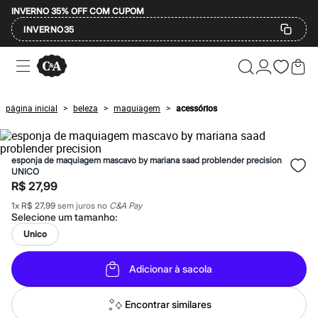
INVERNO 35% OFF COM CUPOM
INVERNO35
Ofertas
Compre por Departamento
Feminino
Masculino
página inicial
beleza
maquiagem
acessórios
>
>
>
Infantil
Calçados
Mindse7
Plus Size
esponja de maquiagem mascavo by mariana saad problender precision
Até 20% off
UNICO
Até 40% off
R$ 27,99
Até 60% off
A partir de 60% off
1
x
R$ 27,99
sem juros no
C&A Pay
Feminino
Selecione um
tamanho
:
Em alta
Unico
Inverno
Alfaiataria
Novidades
Adicionar à sacola
Roupas
Blusas e Camisetas
Encontrar similares
Básicos