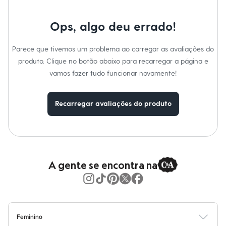
Moda esportiva
Shorts e Saias
Vestidos
Ops, algo deu errado!
Masculino
Em alta
Dia dos Pais
Parece que tivemos um problema ao carregar as avaliações do
Inverno
produto. Clique no botão abaixo para recarregar a página e
Novidades
vamos fazer tudo funcionar novamente!
Roupas
Bermudas
Camisas
Calças
Recarregar avaliações do produto
Camisetas e Regatas
Casacos e Jaquetas
Jeans
Polos
Acessórios
Bolsas e Mochilas
A gente se encontra na
Chapéus e Bonés
Cintos
Carteiras
Óculos
Relógios
Calçados
Feminino
Botas