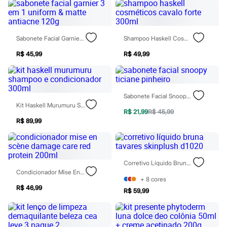
Todos os produtos
Infantil
Em alta
Arrumadinho para os meninos
Sabonete Facial Garnier 3 Em 1 Uniform & Matte Antiacne 120g
Shampoo Haskell Cosméticos Cavalo Forte 300ml
Romântico para as meninas
Inverno
R$ 45,99
R$ 49,99
Novidades
Roupas menina
0 a 24 meses
1 a 5 anos
4 a 12 anos
Sabonete Facial Snoopy Ticiane Pinheiro
10 a 16 anos
Kit Haskell Murumuru Shampoo E Condicionador 300ml
R$ 21,99
R$ 45,99
Roupas menino
R$ 89,99
0 a 24 meses
1 a 5 anos
4 a 12 anos
10 a 16 anos
Acessórios
Corretivo Líquido Bruna Tavares Skinplush D1020
Recém-nascido
Condicionador Mise En Scène Damage Care Red Protein 200ml
Bolsas e Mochilas
+
8
cores
Chapéus
R$ 46,99
R$ 59,99
Calçados
Botas
Chinelos
Pantufas