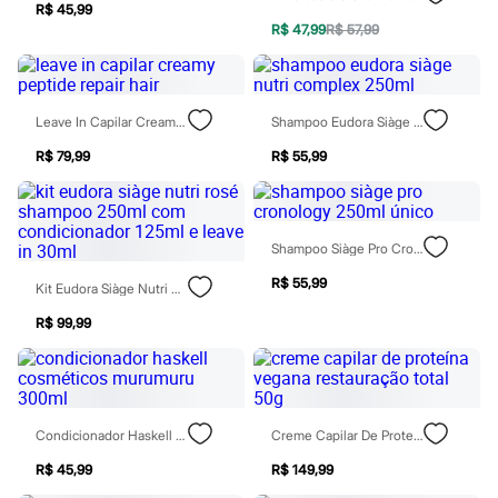
Chinelos
R$ 45,99
Sapatos
R$ 47,99
R$ 57,99
Sandálias e Papetes
Tênis
Moda esportiva
Acessórios
Leave In Capilar Creamy Peptide Repair Hair
Shampoo Eudora Siàge Nutri Complex 250ml
Bermudas
Camisetas
R$ 79,99
R$ 55,99
Calças
Calçados
Regatas
Moda íntima
Cuecas
Shampoo Siàge Pro Cronology 250ml Único
Meias
R$ 55,99
Pijamas
Kit Eudora Siàge Nutri Rosé Shampoo 250ml Com Condicionador 125ml E Leave In 30ml
Moda praia
R$ 99,99
Personagens
Plus size
Blusas e Camisetas
Calças
Camisas
Casacos e Jaquetas
Condicionador Haskell Cosméticos Murumuru 300ml
Creme Capilar De Proteína Vegana Restauração Total 50g
Jeans
Moda esportiva
R$ 45,99
R$ 149,99
Shorts e Bermudas