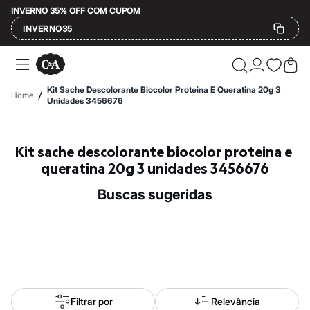
INVERNO 35% OFF COM CUPOM
INVERNO35
Ofertas
Compre por Departamento
Feminino
Kit Sache Descolorante Biocolor Proteina E Queratina 20g 3
/
Home
Masculino
Unidades 3456676
Infantil
Calçados
Mindse7
Kit sache descolorante biocolor proteina e 
Plus Size
Até 20% off
queratina 20g 3 unidades 3456676
Até 40% off
Até 60% off
buscas sugeridas
A partir de 60% off
Feminino
Em alta
Inverno
Alfaiataria
Novidades
Roupas
Blusas e Camisetas
Básicos
Filtrar por
Relevância