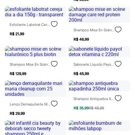
Sawary
Yessica
Moda esportiva
Acessórios
Blusas
Esfoliante Labotrat Cereja Dia A Dia 150g - Transparent
Calçados
Shampoo Mise En Scène Damage Care Red Protein 200ml
Leggings
R$ 21,99
Shorts e Bermudas
R$ 46,99
Tops
Moda íntima
Calcinhas
Cintas e Modeladores
Shampoo Mise En Scène Hialurônico 5 Plus Biotin
Sabonete Líquido Payot Detox Vitamina C 220ml
Meias
Pijamas
R$ 129,99
R$ 45,99
Sutiãs e Tops
Moda praia
Biquínis
Maiôs
Saídas de praia
Shampoo Antiquebra Xapadinha 250ml Única
Personagens
Lenço Demaquilante Mari Maria Cleanup Com 25 Unidades
R$ 35,99
R$ 45,99
Plus size
R$ 29,99
Blusas e Camisetas
Calças
Casacos e Jaquetas
Jeans