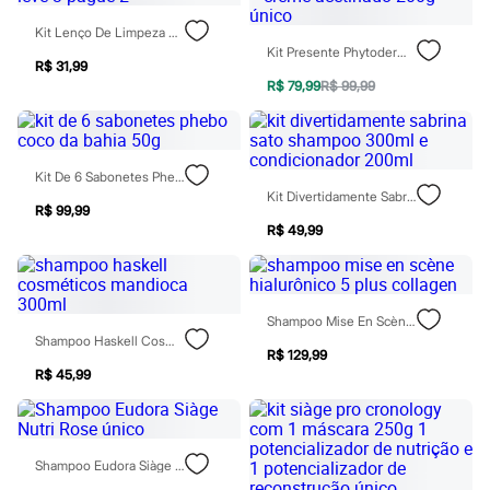
Rasteirinhas
Sandálias
Kit Lenço De Limpeza Demaquilante Beleza Cea Leve 3 Pague 2
Tênis
Kit Presente Phytoderm Luna Dolce Deo Colônia 50ml + Creme Acetinado 200g Único
R$ 31,99
Diversão
R$ 79,99
R$ 99,99
Marcas
Baby Club
Fifteen
Miss Fifteen
Palomino
Kit De 6 Sabonetes Phebo Coco Da Bahia 50g
Moda íntima
Kit Divertidamente Sabrina Sato Shampoo 300ml E Condicionador 200ml
Calcinhas
R$ 99,99
Cuecas
R$ 49,99
Meias
Pijamas
Moda praia
Biquínis e Maiôs
Shampoo Mise En Scène Hialurônico 5 Plus Collagen
Blusas de proteção
Shampoo Haskell Cosméticos Mandioca 300ml
Sungas
R$ 129,99
Personagens
R$ 45,99
Bluey
Disney
Hello Kitty
Homem Aranha
Minecraft
Shampoo Eudora Siàge Nutri Rose Único
Naruto