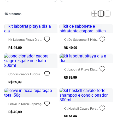
Calças
Casacos e Jaquetas
Jeans
46
produtos
Macacões
Saias
Shorts e Bermudas
Vestidos
Acessórios
Bolsas
Kit Labotrat Pitaya Dia A Dia
Kit De Sabonete E Hidratante Corporal Stitch
Bonés e Chapéus
Bijoux
R$ 45,99
R$ 49,99
Cintos
Óculos
Relógios
Calçados
Kit Labotrat Pitaya Dia A Dia
Botas
Condicionador Eudora Siage Resgate Imediato 200ml
Chinelos
R$ 89,99
Rasteirinhas
R$ 55,99
Sandálias
Sapatilhas
Tênis
Marcas
City
Leave In Ricca Reparação Total 50g
Clock House
Kit Haskell Cavalo Forte Shampoo E Condicionador 300ml
R$ 49,99
Mindset
R$ 95,99