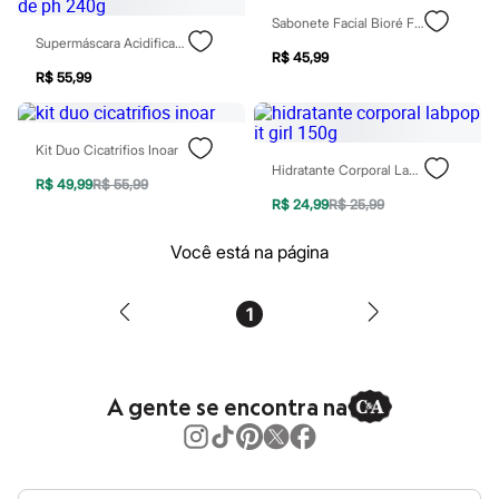
Blush
Sabonete Facial Bioré Facial Wash Acne Care 130g
Corretivo
Supermáscara Acidificante Haskell Cosméticos Redutor De Ph 240g
Gloss
R$ 45,99
Pó facial
R$ 55,99
Sombras
Al Wataniah
Banderas
Kit Duo Cicatrifios Inoar
Beleza C&A
Hidratante Corporal Labpop It Girl 150g
Boca Rosa
R$ 49,99
R$ 55,99
Bruna Tavares
R$ 24,99
R$ 25,99
Carolina Herrera
Ciclo
Você está na página
Fran by Franciny Ehlke
Jean Paul Gaultier
Lancôme
1
Mari Maria
Mascavo
Niina Secrets
Océane
Payot
A gente se encontra na
Rabanne
Real Techniques
Vizzela
Vult