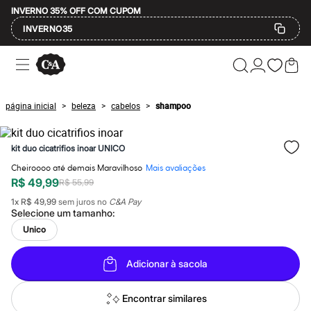
INVERNO 35% OFF COM CUPOM
INVERNO35
Ofertas
Compre por Departamento
Feminino
Masculino
página inicial
beleza
cabelos
shampoo
>
>
>
Infantil
Calçados
Mindse7
kit duo cicatrifios inoar UNICO
Plus Size
Até 20% off
Cheiroooo até demais Maravilhoso
Mais avaliações
Até 40% off
R$ 49,99
R$ 55,99
Até 60% off
A partir de 60% off
1
x
R$ 49,99
sem juros no
C&A Pay
Feminino
Selecione um
tamanho
:
Em alta
Unico
Inverno
Alfaiataria
Novidades
Adicionar à sacola
Roupas
Blusas e Camisetas
Encontrar similares
Básicos