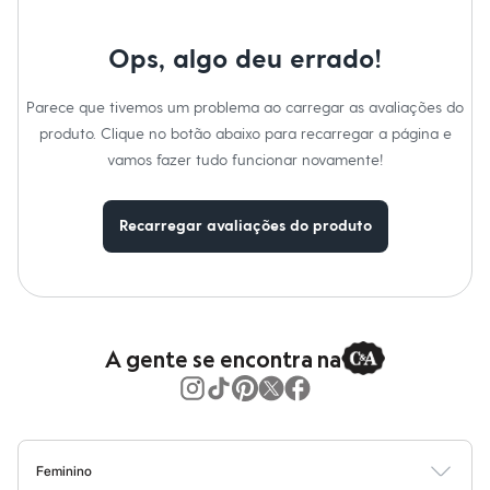
Moda esportiva
Shorts e Saias
Vestidos
Ops, algo deu errado!
Masculino
Em alta
Dia dos Pais
Parece que tivemos um problema ao carregar as avaliações do
Inverno
produto. Clique no botão abaixo para recarregar a página e
Novidades
vamos fazer tudo funcionar novamente!
Roupas
Bermudas
Camisas
Calças
Recarregar avaliações do produto
Camisetas e Regatas
Casacos e Jaquetas
Jeans
Polos
Acessórios
Bolsas e Mochilas
A gente se encontra na
Chapéus e Bonés
Cintos
Carteiras
Óculos
Relógios
Calçados
Feminino
Botas