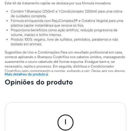
Sawary
Este kit de tratamento capilar se destaca por sua fórmula inovadora:
Yessica
Moda esportiva
Contém 1 Shampoo (250ml) e 1 Condicionador (250ml) para uma rotina
de cuidados completa.
Acessórios
Fórmula enriquecida com RejuComplex3® e Creatina Vegetal para uma
Blusas
plástica capilar instantânea que renova os fios.
Calçados
Proporciona benefícios como ação antifrizz, redução progressiva de
Leggings
volume, maciez e brilho intenso.
Shorts e Bermudas
Produto 100% vegano, livre de sulfatos, petrolatos, parabenos e não
Tops
testado em animais.
Moda íntima
Sugestões de Uso e Combinações Para um resultado profissional em casa,
Calcinhas
comece aplicando o Shampoo Cicatrifios nos cabelos úmidos, massageando
Cintas e Modeladores
suavemente o couro cabeludo até formar espuma. Enxágue bem e, se
Meias
necessário, repita o processo. Em seguida, distribua o Condicionador
Pijamas
Cicatrifios pelo comprimento e pontas, evitando a raiz. Deixe agir por alguns
↓
Mais detalhes do produto
Sutiãs e Tops
minutos e enxágue completamente para selar as cutículas e garantir maciez.
Moda praia
Opiniões do produto
A gente se encontra na C&A! ❤
Biquínis
Maiôs
Informacoes gerais:
Saídas de praia
Tipo de Cabelo
:
Todos os tipos de cabelo
Personagens
Marcas
:
Inoar
Plus size
Blusas e Camisetas
Calças
Casacos e Jaquetas
Jeans