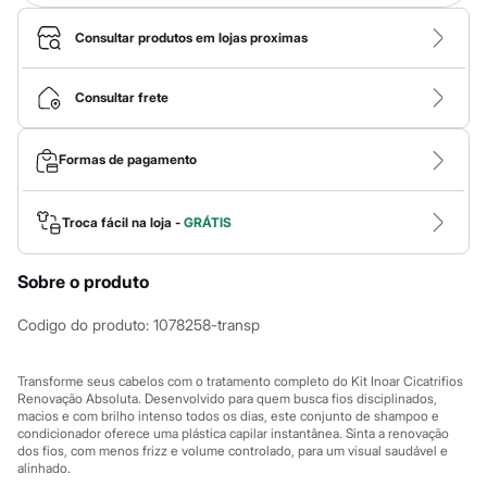
Calças
Casacos e Jaquetas
Consultar produtos em lojas proximas
Jeans
Macacões
Saias
Consultar frete
Shorts e Bermudas
Vestidos
Acessórios
Bolsas
Formas de pagamento
Bonés e Chapéus
Bijoux
Cintos
Troca fácil na loja -
GRÁTIS
Óculos
Relógios
Calçados
Sobre o produto
Botas
Chinelos
Codigo do produto
:
1078258-transp
Rasteirinhas
Sandálias
Sapatilhas
Transforme seus cabelos com o tratamento completo do Kit Inoar Cicatrifios
Tênis
Renovação Absoluta. Desenvolvido para quem busca fios disciplinados,
Marcas
macios e com brilho intenso todos os dias, este conjunto de shampoo e
City
condicionador oferece uma plástica capilar instantânea. Sinta a renovação
Clock House
dos fios, com menos frizz e volume controlado, para um visual saudável e
alinhado.
Mindset