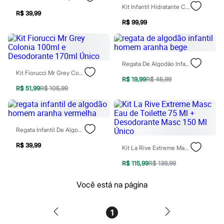
Patrulha Canina
Kit Infantil Hidratante Corporal Divertida Mente Lip Balm Alegria E Lip Oil Tristeza
R$ 39,99
Sonic
R$ 99,99
Stitch
Beleza
Kits
Perfumes árabes
Novidades
Regata De Algodão Infantil Homem Aranha Bege
Cabelos
Kit Fiorucci Mr Grey Colonia 100ml E Desodorante 170ml Único
Condicionador
R$ 19,99
R$ 45,99
Escovas e Pentes
R$ 51,99
R$ 105,99
Finalizadores
Shampoo
Tratamento
Cuidados com o corpo
Regata Infantil De Algodão Homem Aranha Vermelha
Hidratante
Protetor solar
R$ 39,99
Kit La Rive Extreme Masc Eau De Toilette 75 Ml + Desodorante Masc 150 Ml Único
Tratamento
Cuidados com o rosto
R$ 115,99
R$ 139,99
Esfoliante
Hidratante
Você está na página
Protetor solar
Tônicos
Maquiagens
1
Base
Batom