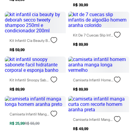
Todos os produtos
R$ 39,99
Infantil
Em alta
Arrumadinho para os meninos
Romântico para as meninas
Inverno
Novidades
Kit De 7 Cuecas Slip Infantis De Algodão Homem Aranha Colorido
Roupas menina
Kit Infantil Cia Beauty By Deborah Secco Tweety Shampoo 250ml E Condicionador 200ml
R$ 89,99
0 a 24 meses
R$ 59,99
1 a 5 anos
4 a 12 anos
10 a 16 anos
Roupas menino
0 a 24 meses
1 a 5 anos
Kit Infantil Snoopy Sabonete Facil Hidratante Corporal E Esponja Banho
Camiseta Infantil Homem Aranha Manga Longa Vermelho
4 a 12 anos
10 a 16 anos
R$ 89,99
R$ 89,99
Acessórios
Recém-nascido
Bolsas e Mochilas
Chapéus
Camiseta Infantil Manga Longa Homem Aranha Preto
Calçados
Camiseta Infantil Manga Curta Com Recorte Homem Aranha Preta
Botas
R$ 25,99
R$ 55,99
Chinelos
R$ 49,99
Pantufas