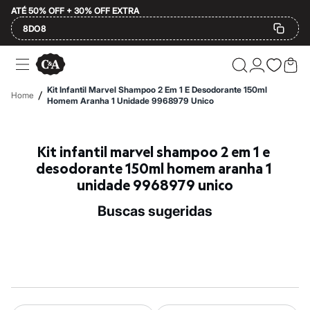
ATÉ 50% OFF + 30% OFF EXTRA
8DO8
Ofertas
Compre por Departamento
Feminino
Kit Infantil Marvel Shampoo 2 Em 1 E Desodorante 150ml
/
Home
Masculino
Homem Aranha 1 Unidade 9968979 Unico
Infantil
Calçados
Mindse7
Kit infantil marvel shampoo 2 em 1 e 
Plus Size
Até 20% off
desodorante 150ml homem aranha 1 
Até 40% off
unidade 9968979 unico
Até 60% off
A partir de 60% off
buscas sugeridas
Feminino
Em alta
Inverno
Alfaiataria
Novidades
Roupas
Blusas e Camisetas
Básicos