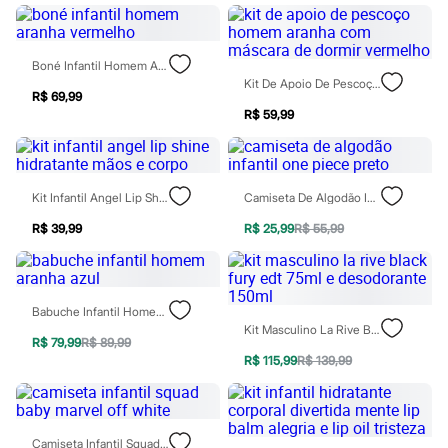
Rasteirinhas
Sandálias
Tênis
Diversão
Boné Infantil Homem Aranha Vermelho
Marcas
Kit De Apoio De Pescoço Homem Aranha Com Máscara De Dormir Vermelho
R$ 69,99
Baby Club
R$ 59,99
Fifteen
Miss Fifteen
Palomino
Moda íntima
Calcinhas
Kit Infantil Angel Lip Shine Hidratante Mãos E Corpo
Camiseta De Algodão Infantil One Piece Preto
Cuecas
Meias
R$ 39,99
R$ 25,99
R$ 55,99
Pijamas
Moda praia
Biquínis e Maiôs
Blusas de proteção
Babuche Infantil Homem Aranha Azul
Sungas
Kit Masculino La Rive Black Fury Edt 75ml E Desodorante 150ml
Personagens
R$ 79,99
R$ 89,99
Bluey
R$ 115,99
R$ 139,99
Disney
Hello Kitty
Homem Aranha
Minecraft
Naruto
Camiseta Infantil Squad Baby Marvel Off White