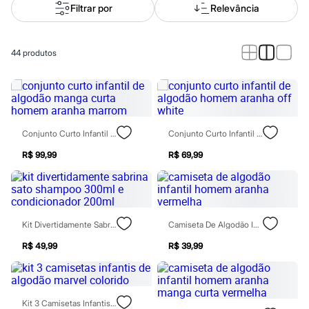
Calças
Filtrar por
Relevância
Casacos e Jaquetas
Jeans
Macacões
Saias
44
produtos
Shorts e Bermudas
Vestidos
Acessórios
Bolsas
Bonés e Chapéus
Bijoux
Conjunto Curto Infantil De Algodão Manga Curta Homem Aranha Marrom
Conjunto Curto Infantil De Algodão Homem Aranha Off White
Cintos
Óculos
R$ 99,99
R$ 69,99
Relógios
Calçados
Botas
Chinelos
Rasteirinhas
Sandálias
Kit Divertidamente Sabrina Sato Shampoo 300ml E Condicionador 200ml
Camiseta De Algodão Infantil Homem Aranha Vermelha
Sapatilhas
R$ 49,99
R$ 39,99
Tênis
Marcas
City
Clock House
Mindset
Kit 3 Camisetas Infantis De Algodão Marvel Colorido