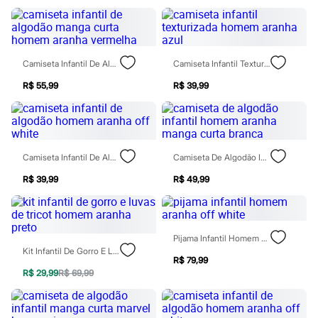
Moda esportiva
Shorts e Saias
Vestidos
Masculino
Em alta
Camiseta Infantil De Algodão Manga Curta Homem Aranha Vermelha
Camiseta Infantil Texturizada Homem Aranha Azul
Dia dos Pais
Inverno
R$ 55,99
R$ 39,99
Novidades
Roupas
Bermudas
Camisas
Calças
Camisetas e Regatas
Camiseta Infantil De Algodão Homem Aranha Off White
Camiseta De Algodão Infantil Homem Aranha Manga Curta Branca
Casacos e Jaquetas
R$ 39,99
R$ 49,99
Jeans
Polos
Acessórios
Bolsas e Mochilas
Chapéus e Bonés
Pijama Infantil Homem Aranha Off White
Cintos
Kit Infantil De Gorro E Luvas De Tricot Homem Aranha Preto
Carteiras
R$ 79,99
Óculos
R$ 29,99
R$ 69,99
Relógios
Calçados
Botas