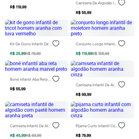
Sawary
Camiseta De Algodão Infantil Homem Aranha Manga Curta Vermelha
Yessica
R$ 119,99
Moda esportiva
R$ 55,99
Acessórios
Blusas
Calçados
Leggings
Shorts e Bermudas
Kit De Gorro Infantil De Tricot Homem Aranha Com Luva Vermelho
Conjunto Longo Infantil De Moletom Homem Aranha Preto
Tops
Moda íntima
R$ 25,99
R$ 79,99
R$ 119,99
R$ 159,99
Calcinhas
Cintas e Modeladores
Meias
Pijamas
Sutiãs e Tops
Boné Infantil Aba Reta Homem Aranha Marvel Preto
Moda praia
Camiseta Infantil De Algodão Homem Aranha Cinza
R$ 55,99
Biquínis
R$ 69,99
Maiôs
Saídas de praia
Personagens
Plus size
Blusas e Camisetas
Calças
Camiseta Infantil De Algodão Com Paetê Homem Aranha Preta
Pijama Curto Infantil Com Algodão Homem Aranha Cinza
Casacos e Jaquetas
Jeans
R$ 45,99
R$ 59,99
R$ 79,99