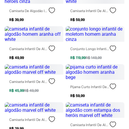
Chinelos
Sapatos
Camiseta De Algodão Infantil Manga Curta Marvel Heroes Cinza
Camiseta Infantil De Algodão Homem Aranha Off White
Sandálias e Papetes
Tênis
R$ 39,99
R$ 59,99
Moda esportiva
Acessórios
Bermudas
Camisetas
Calças
Calçados
Camiseta Infantil De Algodão Homem Aranha Off White
Conjunto Longo Infantil De Moletom Homem Aranha Cinza
Regatas
R$ 49,99
R$ 119,99
R$ 149,99
Moda íntima
Cuecas
Meias
Pijamas
Moda praia
Camiseta Infantil De Algodão Marvel Off White
Personagens
Pijama Curto Infantil De Algodão Homem Aranha Bege
Plus size
R$ 45,99
R$ 49,99
Blusas e Camisetas
R$ 59,99
Calças
Camisas
Casacos e Jaquetas
Jeans
Camiseta Infantil De Algodão Marvel Off White
Moda esportiva
Camiseta Infantil De Algodão Com Estampa Dos Heróis Marvel Off White
Shorts e Bermudas
R$ 29,99