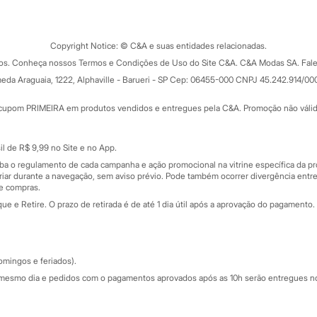
Tipos de serviços
o C&A
Clique e retire
Trocas e devoluções
ograma
Copyright Notice: © C&A e suas entidades relacionadas.
Formas de pagamento
dos. Conheça nossos Termos e Condições de Uso do Site C&A. C&A Modas SA. Fale
Todas as vantagens
ay
eda Araguaia, 1222, Alphaville - Barueri - SP Cep: 06455-000 CNPJ 45.242.914/00
Minha C&A
rtão
Cupons de desconto
cupom PRIMEIRA em produtos vendidos e entregues pela C&A. Promoção não válida p
Cartão presente
atórios
Sobre o cartão presente
nceira
l de R$ 9,99 no Site e no App.
de
iba o regulamento de cada campanha e ação promocional na vitrine específica da
iar durante a navegação, sem aviso prévio. Pode também ocorrer divergência entre
de compras.
 e Retire. O prazo de retirada é de até 1 dia útil após a aprovação do pagamento. 
omingos e feriados).
mesmo dia e pedidos com o pagamentos aprovados após as 10h serão entregues no 
Segurança e qualidade