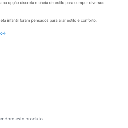
uma opção discreta e cheia de estilo para compor diversos
ta infantil foram pensados para aliar estilo e conforto:
alha 100% algodão, garantindo um toque macio e
to
↓
 Homem-Aranha com a logo em relevo e nome com
, um diferencial moderno.
mangas curtas, proporcionando um caimento soltinho e
.
acabamento canelado para um ajuste ideal.
binações Esta camiseta é uma peça versátil no guarda-roupa
mbine com uma bermuda jeans ou de moletom para um look
iversão. Nos dias mais frescos, uma jaqueta infantil completa o
il de menino ideal para ir à escola, passear no parque ou para
igos.
mendam este produto
 C&A! ❤