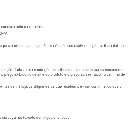
Google store
Apple store
Atendimento
 conosco pelo chat on-line
01-05
Ajuda
Fale conosco
ara perfumes prestígio. Promoção não cumulativa e sujeita a disponibilidade
Nossas lojas
Nossas lojas plus size
Central de ética
 promoção. Todas as comunicações do site podem possuir imagens meramente
 o preço exibido no detalhe do produto e o preço apresentado no carrinho de
Eventos
Antes de ir à loja, certifique-se de que recebeu o e-mail confirmando que o
Especial Dia dos Pais
dia seguinte (exceto domingos e feriados).