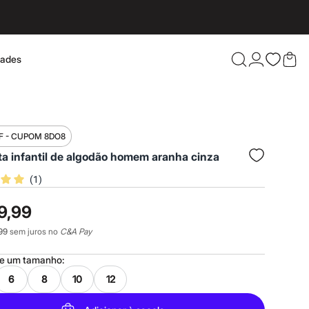
dades
Confira 
F - CUPOM 8DO8
a infantil de algodão homem aranha cinza
(
1
)
9,99
99
sem juros no
C&A Pay
ne um
tamanho
:
6
8
10
12