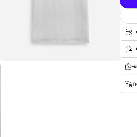
Fo
Tr