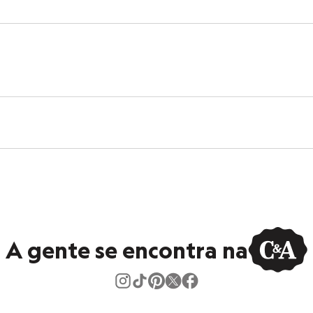
s:
 algodão
a
curta
no
eca:
ratura máxima de 40ºC.
ejamento.
tambor.
ral.
A gente se encontra na
eratura média.