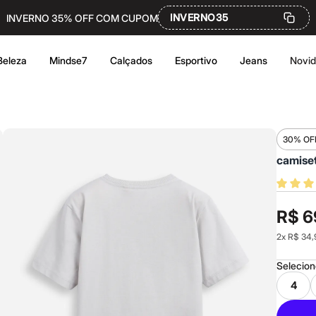
INVERNO35
INVERNO 35% OFF COM CUPOM
Beleza
Mindse7
Calçados
Esportivo
Jeans
Novi
30% OF
camiset
R$ 6
2
x
R$ 34,
Selecio
4