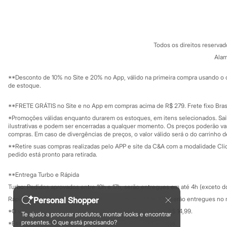
Sobre a C&A
Cartão C&A
Sandálias
Sobre o cartã
Fornecedores
Tênis
Diversão
Termos e condições
C&A&VC
Conheça o pr
Marcas
Política de privacidade
Baby Club
Todos os direitos reserva
Trabalhe conosco
C&A Pay
Fifteen
Sobre o C&A P
Alam
Miss Fifteen
Sustentabilidade
Solicite seu ca
Palomino
Mapa do site
**Desconto de 10% no Site e 20% no App, válido na primeira compra usando o 
Moda íntima
Governança
Investidores
de estoque.
Calcinhas
Ouvidoria / Rel
Cuecas
Sala de imprensa
Educação fina
**FRETE GRÁTIS no Site e no App em compras acima de R$ 279. Frete fixo Brasi
Meias
Privacidade
Pijamas
Sustentabilida
*Promoções válidas enquanto durarem os estoques, em itens selecionados. Sa
Configuração de cookies
Moda praia
ilustrativas e podem ser encerradas a qualquer momento. Os preços poderão var
Biquínis e Maiôs
Minha privacidade
compras. Em caso de divergências de preços, o valor válido será o do carrinho 
Blusas de proteção
**Retire suas compras realizadas pelo APP e site da C&A com a modalidade Clique
Sungas
pedido está pronto para retirada.
Personagens
Bluey
**Entrega Turbo e Rápida
Disney
Turbo: Pedidos aprovados entre 10h e 17h, serão entregues em até 4h (exceto d
Hello Kitty
Homem Aranha
Personal Shopper
Rápida: Pedidos com os pagamentos aprovados até as 10h, serão entregues no 
Minecraft
*O valor do frete para o turbo é R$ 24,99 e para a rápida é R$ 14,99.
Te ajudo a procurar produtos, montar looks e encontrar
Naruto
Formas de pagamento
presentes. O que está precisando?
*Essa condição ainda não estará disponível em todas as lojas.
Patrulha Canina