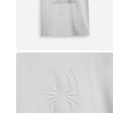
Casacos e Jaquetas
Jeans
Macacões
Saias
Shorts e Bermudas
Vestidos
Acessórios
Bolsas
Bonés e Chapéus
Bijoux
Cintos
Óculos
Relógios
Calçados
Botas
Chinelos
Rasteirinhas
Sandálias
Sapatilhas
Tênis
Marcas
City
Clock House
Mindset
Sawary