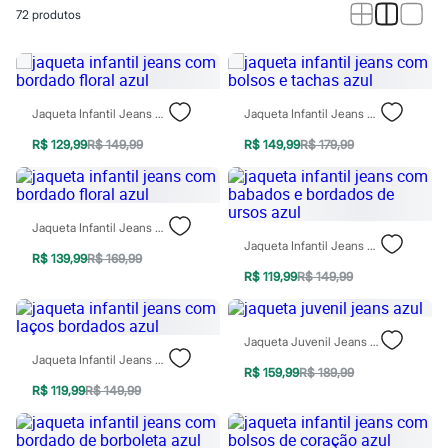
Calças
72
produtos
Casacos e Jaquetas
Jeans
Macacões
Saias
Shorts e Bermudas
Vestidos
Jaqueta Infantil Jeans Com Bordado Floral Azul
Jaqueta Infantil Jeans Com Bolsos E Tachas Azul
Acessórios
Bolsas
R$ 129,99
R$ 149,99
R$ 149,99
R$ 179,99
Bonés e Chapéus
Bijoux
Cintos
Óculos
Jaqueta Infantil Jeans Com Bordado Floral Azul
Relógios
Jaqueta Infantil Jeans Com Babados E Bordados De Ursos Azul
Calçados
R$ 139,99
R$ 169,99
Botas
R$ 119,99
R$ 149,99
Chinelos
Rasteirinhas
Sandálias
Jaqueta Juvenil Jeans Azul
Sapatilhas
Jaqueta Infantil Jeans Com Laços Bordados Azul
Tênis
R$ 159,99
R$ 189,99
Marcas
R$ 119,99
R$ 149,99
City
Clock House
Mindset