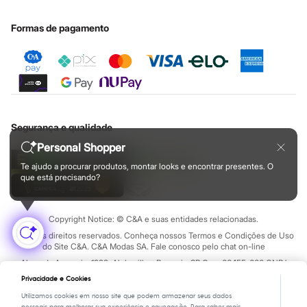
Botas
Nossas lojas plus size
Cartão presente
Minha privacidade
Sustentabilidade
Chinelos
Sobre o cartão presente
Pantufas
Central de ética
Formas de pagamento
Rasteirinhas
Sandálias
Sapatilhas
Sapatos
Scarpin
Tamancos
Tênis
Masculino
Segurança e qualidade
Chinelos
Personal Shopper
Sandálias
Sapatênis
Te ajudo a procurar produtos, montar looks e encontrar presentes. O
Sapatos
que está precisando?
Tênis
Menina
Babuche
Copyright Notice: © C&A e suas entidades relacionadas.
Botas
Chinelos
Todos os direitos reservados. Conheça nossos Termos e Condições de Uso
do Site C&A. C&A Modas SA. Fale conosco pelo chat on-line
Pantufas
Sandálias
Alameda Araguaia, 1222, Alphaville - Barueri - SP Cep: 06455-000 CNPJ
Sapatilhas
45.242.914/0001-05
Privacidade e Cookies
Tênis
Menino
Utilizamos cookies em nosso site que podem armazenar seus dados