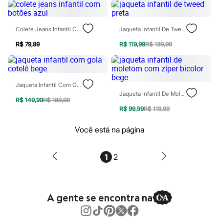
Patrulha Canina
Sonic
Stitch
Colete Jeans Infantil Com Botões Azul
Jaqueta Infantil De Tweed Preta
Beleza
Kits
R$ 79,99
R$ 119,99
R$ 139,99
Perfumes árabes
Novidades
Cabelos
Condicionador
Jaqueta Infantil Com Gola Cotelê Bege
Escovas e Pentes
Jaqueta Infantil De Moletom Com Zíper Bicolor Bege
Finalizadores
R$ 149,99
R$ 189,99
Shampoo
R$ 99,99
R$ 119,99
Tratamento
Cuidados com o corpo
Você está na página
Hidratante
Protetor solar
Tratamento
Cuidados com o rosto
1
2
Esfoliante
Hidratante
Protetor solar
Tônicos
A gente se encontra na
Maquiagens
Base
Batom