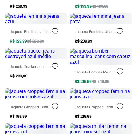
Todos os produtos
R$ 259,99
R$ 159,99
R$ 199,99
Infantil
Em alta
Arrumadinho para os meninos
Romântico para as meninas
Inverno
Jaqueta Feminina Jeans Azul
Jaqueta Feminina Jeans Preta
Novidades
Roupas menina
R$ 129,99
R$ 259,99
R$ 239,99
0 a 24 meses
1 a 5 anos
4 a 12 anos
10 a 16 anos
Jaqueta Trucker Jeans Destroyed Azul Médio
Roupas menino
Jaqueta Bomber Masculina Jeans Com Capuz Azul
0 a 24 meses
R$ 239,99
1 a 5 anos
R$ 219,99
R$ 349,99
4 a 12 anos
10 a 16 anos
Acessórios
Recém-nascido
Jaqueta Cropped Feminina Jeans Com Bolsos Azul
Jaqueta Cropped Feminina Jeans Azul
Bolsas e Mochilas
Chapéus
R$ 199,99
R$ 219,99
Calçados
Botas
Chinelos
Pantufas