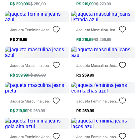
Chinelos
R$ 229,99
R$ 259,99
R$ 219,99
R$ 279,99
Sapatos
Sandálias e Papetes
Tênis
Moda esportiva
Jaqueta Feminina Jeans Azul
Jaqueta Masculina Jeans Listrada Azul
Acessórios
Bermudas
R$ 219,99
R$ 219,99
R$ 259,99
Camisetas
Calças
Calçados
Regatas
Moda íntima
Jaqueta Masculina Jeans Azul
Jaqueta Masculina Jeans Azul
Cuecas
Meias
R$ 239,99
R$ 269,99
R$ 259,99
Pijamas
Moda praia
Personagens
Plus size
Jaqueta Masculina Jeans Preta
Jaqueta Feminina Jeans Com Tachas Azul
Blusas e Camisetas
Calças
R$ 219,99
R$ 269,99
R$ 259,99
Camisas
Casacos e Jaquetas
Jeans
Moda esportiva
Jaqueta Feminina Jeans Gola Alta Azul
Jaqueta Feminina Jeans Laços Azul
Shorts e Bermudas