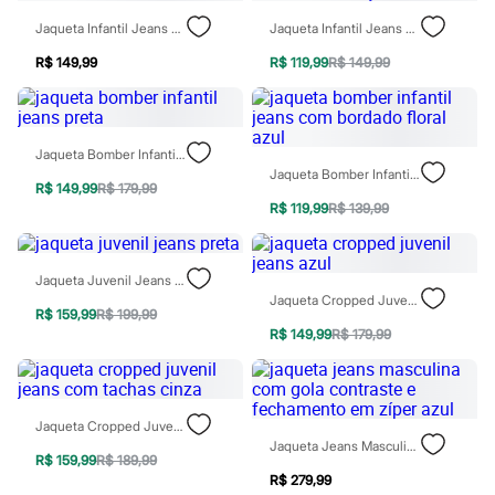
Sawary
Yessica
Jaqueta Infantil Jeans Com Bordado De Borboleta Azul
Jaqueta Infantil Jeans Com Bolsos De Coração Azul
Moda esportiva
Acessórios
R$ 149,99
R$ 119,99
R$ 149,99
Blusas
Calçados
Leggings
Shorts e Bermudas
Jaqueta Bomber Infantil Jeans Preta
Tops
Jaqueta Bomber Infantil Jeans Com Bordado Floral Azul
Moda íntima
R$ 149,99
R$ 179,99
Calcinhas
R$ 119,99
R$ 139,99
Cintas e Modeladores
Meias
Pijamas
Jaqueta Juvenil Jeans Preta
Sutiãs e Tops
Jaqueta Cropped Juvenil Jeans Azul
Moda praia
R$ 159,99
R$ 199,99
Biquínis
R$ 149,99
R$ 179,99
Maiôs
Saídas de praia
Personagens
Plus size
Blusas e Camisetas
Jaqueta Cropped Juvenil Jeans Com Tachas Cinza
Calças
Jaqueta Jeans Masculina Com Gola Contraste E Fechamento Em Zíper Azul
Casacos e Jaquetas
R$ 159,99
R$ 189,99
Jeans
R$ 279,99