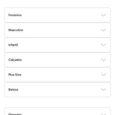
Blush
Corretivo
Gloss
Feminino
Pó facial
Sombras
Blusas
Calças
Vestidos
Saias
Casacos
Moda Praia
Moda Íntima
Al Wataniah
Masculino
Banderas
Beleza C&A
Camisetas
Camisas
Bermudas
Calças
Moda Íntima
Jaquetas e Casacos
Boca Rosa
Infantil
Bruna Tavares
Moda Praia
Carolina Herrera
Bodies
Conjuntos
Vestidos
Shorts e Bermudas
Calçados
Calças
Ciclo
Fran by Franciny Ehlke
Calçados
Moda Praia
Jean Paul Gaultier
Botas
Sapatos e Mocassins
Rasteirinhas
Sandálias e Papetes
Tênis
Lancôme
Mari Maria
Plus Size
Mascavo
Vestidos
Blusas e Camisas
Casacos e Jaquetas
Calças
Niina Secrets
Océane
Beleza
Shorts e Bermudas
Moda Íntima
Payot
Rabanne
Perfumes
Maquiagem
Skincare
Corpo e Banho
Acessórios
Real Techniques
Vizzela
Vult
Glossário