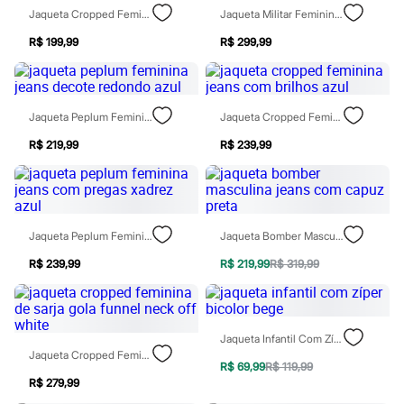
Rasteirinhas
Jaqueta Cropped Feminina Jeans Azul
Jaqueta Militar Feminina Jeans Mindset Azul
Sandálias
Tênis
R$ 199,99
R$ 299,99
Diversão
Marcas
Baby Club
Fifteen
Jaqueta Peplum Feminina Jeans Decote Redondo Azul
Jaqueta Cropped Feminina Jeans Com Brilhos Azul
Miss Fifteen
Palomino
R$ 219,99
R$ 239,99
Moda íntima
Calcinhas
Cuecas
Meias
Pijamas
Jaqueta Peplum Feminina Jeans Com Pregas Xadrez Azul
Jaqueta Bomber Masculina Jeans Com Capuz Preta
Moda praia
Biquínis e Maiôs
R$ 239,99
R$ 219,99
R$ 319,99
Blusas de proteção
Sungas
Personagens
Bluey
Disney
Jaqueta Infantil Com Zíper Bicolor Bege
Hello Kitty
Jaqueta Cropped Feminina De Sarja Gola Funnel Neck Off White
Homem Aranha
R$ 69,99
R$ 119,99
Minecraft
R$ 279,99
Naruto