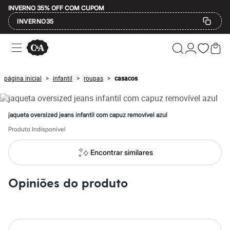
INVERNO 35% OFF COM CUPOM
INVERNO35
Ofertas
Compre por Departamento
Feminino
Masculino
página inicial
infantil
roupas
casacos
>
>
>
Infantil
Calçados
Mindse7
Plus Size
jaqueta oversized jeans infantil com capuz removível azul
Até 20% off
Até 40% off
Produto Indisponível
Até 60% off
A partir de 60% off
Encontrar similares
Feminino
Em alta
Inverno
Opiniões do produto
Alfaiataria
Novidades
Roupas
Blusas e Camisetas
Básicos