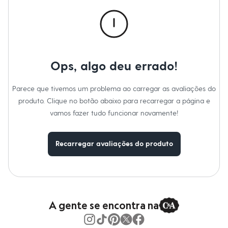
Calças
Casacos e Jaquetas
Jeans
Macacões
Saias
Shorts e Bermudas
Vestidos
Ops, algo deu errado!
Acessórios
Bolsas
Bonés e Chapéus
Parece que tivemos um problema ao carregar as avaliações do
Bijoux
produto. Clique no botão abaixo para recarregar a página e
Cintos
Óculos
vamos fazer tudo funcionar novamente!
Relógios
Calçados
Botas
Recarregar avaliações do produto
Chinelos
Rasteirinhas
Sandálias
Sapatilhas
Tênis
Marcas
City
A gente se encontra na
Clock House
Mindset