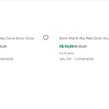
 Aba Curva Sonic Cinza
Boné Infantil Aba Reta Sonic Azu
5,99
R$ 59,99
R$ 69,99
4 a 12 anos
POM 8DO8
30% OFF - CUPOM 8DO8