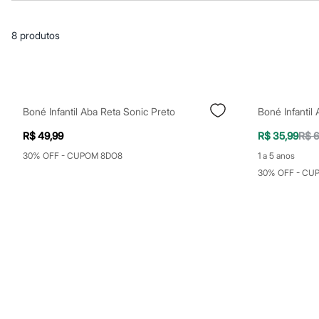
Casacos e Jaquetas
Jeans
Macacões
8
produtos
Saias
Shorts e Bermudas
Vestidos
Acessórios
Bolsas
Bonés e Chapéus
Boné Infantil Aba Reta Sonic Preto
Boné Infantil
Bijoux
Cintos
R$ 49,99
R$ 35,99
R$ 6
Óculos
Relógios
30% OFF - CUPOM 8DO8
1 a 5 anos
Calçados
30% OFF - CU
Botas
Chinelos
Rasteirinhas
Sandálias
Sapatilhas
Tênis
Marcas
City
Clock House
Mindset
Sawary