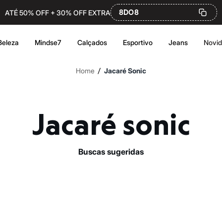
8DO8
ATÉ 50% OFF + 30% OFF EXTRA
Beleza
Mindse7
Calçados
Esportivo
Jeans
Novi
/
Home
Jacaré Sonic
Jacaré sonic
buscas sugeridas