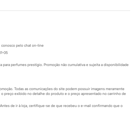
Baixe o app
Google store
Apple store
Atendimento
 conosco pelo chat on-line
01-05
Ajuda
Fale conosco
ara perfumes prestígio. Promoção não cumulativa e sujeita a disponibilidade
Nossas lojas
Nossas lojas plus size
Central de ética
 promoção. Todas as comunicações do site podem possuir imagens meramente
 o preço exibido no detalhe do produto e o preço apresentado no carrinho de
Eventos
Antes de ir à loja, certifique-se de que recebeu o e-mail confirmando que o
Especial Dia dos Pais