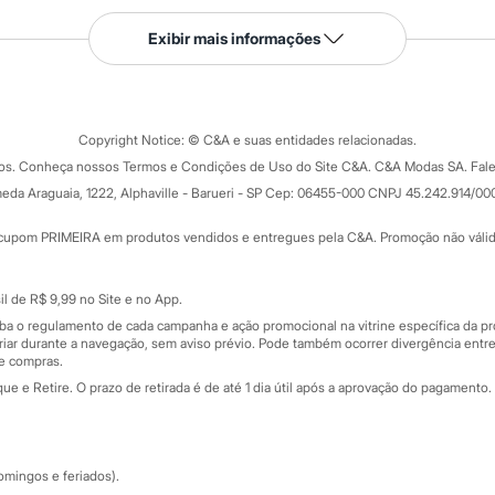
Serviços
Exibir mais informações
Tipos de serviços
o C&A
Clique e retire
Trocas e devoluções
ograma
Copyright Notice: © C&A e suas entidades relacionadas.
Formas de pagamento
dos. Conheça nossos Termos e Condições de Uso do Site C&A. C&A Modas SA. Fale
Todas as vantagens
ay
eda Araguaia, 1222, Alphaville - Barueri - SP Cep: 06455-000 CNPJ 45.242.914/00
Minha C&A
rtão
Cupons de desconto
cupom PRIMEIRA em produtos vendidos e entregues pela C&A. Promoção não válida p
Cartão presente
atórios
Sobre o cartão presente
nceira
l de R$ 9,99 no Site e no App.
de
iba o regulamento de cada campanha e ação promocional na vitrine específica da
iar durante a navegação, sem aviso prévio. Pode também ocorrer divergência entre
de compras.
 e Retire. O prazo de retirada é de até 1 dia útil após a aprovação do pagamento. 
omingos e feriados).