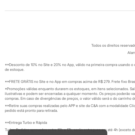
Infantil
Institucional
Produtos
Em alta
Arrumadinho para os meninos
Sobre a C&A
Cartão C&A
Romântico para as meninas
Sobre o cartã
Inverno
Fornecedores
Novidades
Termos e condições
C&A&VC
Roupas menina
Conheça o pr
Política de privacidade
0 a 24 meses
Todos os direitos reserva
1 a 5 anos
Trabalhe conosco
C&A Pay
4 a 12 anos
Sobre o C&A P
Alam
Sustentabilidade
10 a 16 anos
Solicite seu ca
Mapa do site
Roupas menino
**Desconto de 10% no Site e 20% no App, válido na primeira compra usando o 
Governança
0 a 24 meses
Investidores
de estoque.
1 a 5 anos
Ouvidoria / Rel
Sala de imprensa
4 a 12 anos
Educação fina
**FRETE GRÁTIS no Site e no App em compras acima de R$ 279. Frete fixo Brasi
10 a 16 anos
Privacidade
Sustentabilida
*Promoções válidas enquanto durarem os estoques, em itens selecionados. Sa
Acessórios
Configuração de cookies
ilustrativas e podem ser encerradas a qualquer momento. Os preços poderão var
Recém-nascido
Minha privacidade
compras. Em caso de divergências de preços, o valor válido será o do carrinho 
Bolsas e Mochilas
**Retire suas compras realizadas pelo APP e site da C&A com a modalidade Clique
Chapéus
pedido está pronto para retirada.
Calçados
Botas
Chinelos
**Entrega Turbo e Rápida
Pantufas
Turbo: Pedidos aprovados entre 10h e 17h, serão entregues em até 4h (exceto d
Rasteirinhas