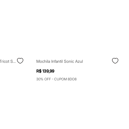
Kit Infantil De Gorro E Luvas De Tricot Sonic Preto
Mochila Infantil Sonic Azul
R$ 139,99
30% OFF - CUPOM 8DO8