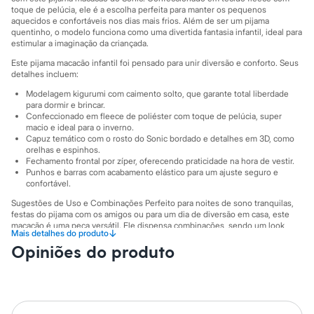
Moda esportiva
toque de pelúcia, ele é a escolha perfeita para manter os pequenos
Shorts e Saias
aquecidos e confortáveis nos dias mais frios. Além de ser um pijama
Vestidos
quentinho, o modelo funciona como uma divertida fantasia infantil, ideal para
Masculino
estimular a imaginação da criançada.
Em alta
Este pijama macacão infantil foi pensado para unir diversão e conforto. Seus
Dia dos Pais
detalhes incluem:
Inverno
Novidades
Modelagem kigurumi com caimento solto, que garante total liberdade
Roupas
para dormir e brincar.
Confeccionado em fleece de poliéster com toque de pelúcia, super
Bermudas
macio e ideal para o inverno.
Camisas
Capuz temático com o rosto do Sonic bordado e detalhes em 3D, como
Calças
orelhas e espinhos.
Camisetas e Regatas
Fechamento frontal por zíper, oferecendo praticidade na hora de vestir.
Casacos e Jaquetas
Punhos e barras com acabamento elástico para um ajuste seguro e
Jeans
confortável.
Polos
Sugestões de Uso e Combinações Perfeito para noites de sono tranquilas,
Acessórios
festas do pijama com os amigos ou para um dia de diversão em casa, este
Bolsas e Mochilas
macacão é uma peça versátil. Ele dispensa combinações, sendo um look
Chapéus e Bonés
↓
Mais detalhes do produto
completo e cheio de personalidade. É a roupa de frio infantil ideal para os
Cintos
Opiniões do produto
pequenos fãs do ouriço mais rápido dos games, trazendo o universo dos
Carteiras
jogos para o dia a dia.
Óculos
A gente se encontra na C&A! ❤
Relógios
Calçados
Informacoes gerais:
Botas