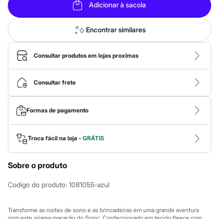
Sawary
Adicionar à sacola
Yessica
Moda esportiva
Acessórios
Encontrar similares
Blusas
Calçados
Leggings
Consultar produtos em lojas proximas
Shorts e Bermudas
Tops
Moda íntima
Consultar frete
Calcinhas
Cintas e Modeladores
Meias
Formas de pagamento
Pijamas
Sutiãs e Tops
Moda praia
Troca fácil na loja -
GRÁTIS
Biquínis
Maiôs
Saídas de praia
Sobre o produto
Personagens
Plus size
Codigo do produto
:
1081055-azul
Blusas e Camisetas
Calças
Casacos e Jaquetas
Transforme as noites de sono e as brincadeiras em uma grande aventura
Jeans
com este pijama macacão do Sonic. Confeccionado em tecido fleece com