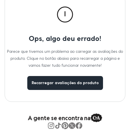
Material
:
95% poliéster, 5% elastano
Chinelos
Cor
:
Azul
Sapatos
Marcas
:
C&A
Sandálias e Papetes
Gênero
:
Menino
Tênis
Moda esportiva
Cuidados com a peca:
Acessórios
Lavagem manual.
Bermudas
Ops, algo deu errado!
Proibido o alvejamento.
Camisetas
Não secar em tambor.
Calças
Secagem em varal.
Calçados
Parece que tivemos um problema ao carregar as avaliações do
Passar a temperatura baixa.
Regatas
Não lavar a seco.
produto. Clique no botão abaixo para recarregar a página e
Moda íntima
Não limpar a úmido.
Cuecas
vamos fazer tudo funcionar novamente!
Meias
Pijamas
Moda praia
Recarregar avaliações do produto
Personagens
Plus size
Blusas e Camisetas
Calças
Camisas
Casacos e Jaquetas
A gente se encontra na
Jeans
Moda esportiva
Shorts e Bermudas