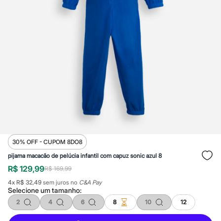
Calças
Casacos e Jaquetas
Jeans
Macacões
Saias
Shorts e Bermudas
Vestidos
Acessórios
Bolsas
Bonés e Chapéus
Bijoux
Cintos
Óculos
Relógios
Calçados
Botas
30% OFF - CUPOM 8DO8
Chinelos
Rasteirinhas
pijama macacão de pelúcia infantil com capuz sonic azul 8
Sandálias
R$ 129,99
R$ 169,99
Sapatilhas
Tênis
4
x
R$ 32,49
sem juros no
C&A Pay
Marcas
Selecione um
tamanho
:
City
2
4
6
8
10
12
Clock House
Mindset