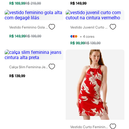
R$ 169,99
R$ 219,99
R$ 149,99
Patrulha Canina
Sonic
Stitch
Beleza
Kits
Vestido Feminino Gola Alta Com Degagê Lilás
Vestido Juvenil Curto Com Cutout Na Cintura Vermelho
Perfumes árabes
Novidades
R$ 149,99
R$ 199,99
+
4
cores
Cabelos
R$ 99,99
R$ 139,99
Condicionador
Escovas e Pentes
Finalizadores
Shampoo
Tratamento
Calça Slim Feminina Jeans Cintura Alta Preta
Cuidados com o corpo
R$ 139,99
Hidratante
Protetor solar
Tratamento
Cuidados com o rosto
Esfoliante
Hidratante
Protetor solar
Tônicos
Maquiagens
Base
Vestido Curto Feminino De Viscose Folhagens Vermelho
Batom