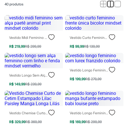
Calças
40
produtos
Casacos e Jaquetas
Jeans
Macacões
Saias
Shorts e Bermudas
Vestidos
Acessórios
Vestido Midi Feminino Sem Alça Paetê Animal Print Mindset Colorido
Vestido Curto Feminino Frente Única Bicolor Mindset Colorido
Bolsas
Bonés e Chapéus
R$ 219,99
R$ 299,99
R$ 99,99
R$ 139,99
Bijoux
Cintos
Óculos
Relógios
Vestido Longo Feminino Com Lurex Franzido Colorido
Calçados
Vestido Longo Sem Alça Feminino Com Linho E Fenda Mindset Vermelho
Botas
R$ 199,99
R$ 279,99
Chinelos
R$ 149,99
R$ 239,99
Rasteirinhas
Sandálias
Sapatilhas
Tênis
Marcas
Vestido Chemise Curto De Cetim Estampado Lilac Paisley Manga Longa Lilás
Vestido Longo Feminino Manga Bufante Estampado Babi Louise Preto
City
Clock House
R$ 329,99
R$ 369,99
R$ 169,99
R$ 299,99
Mindset