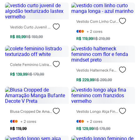
Moda esportiva
Shorts e Saias
Vestidos
Masculino
Vestido Com Linho Curto Manga Longa - Azul Marinho
Em alta
Vestido Curto Juvenil De Algodão Texturizado Lastex Vermelho
Dia dos Pais
+
2
cores
Inverno
R$ 89,99
R$ 159,99
R$ 119,99
R$ 219,99
Novidades
Roupas
Bermudas
Camisas
Calças
Colete Feminino Listrado Texturizado Off White
Camisetas e Regatas
Vestido Halterneck Feminino Com Flor E Fenda Mindset Preto
R$ 139,99
R$ 179,99
Casacos e Jaquetas
R$ 229,99
R$ 299,99
Jeans
Polos
Acessórios
Bolsas e Mochilas
Chapéus e Bonés
Cintos
Blusa Cropped De Amarração Manga Bufante Decote V Preta
Vestido Longo Alça Fina Feminino Com Franzidos Vermelho
Carteiras
Óculos
+
2
cores
+
2
cores
Relógios
R$ 119,99
R$ 129,99
R$ 179,99
Calçados
Botas