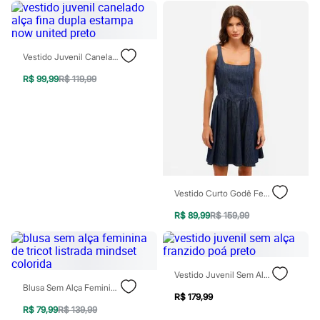
Sawary
Yessica
Moda esportiva
Acessórios
Blusas
Vestido Juvenil Canelado Alça Fina Dupla Estampa Now United Preto
Calçados
Leggings
R$ 99,99
R$ 119,99
Shorts e Bermudas
Tops
Moda íntima
Calcinhas
Cintas e Modeladores
Meias
Pijamas
Sutiãs e Tops
Vestido Curto Godê Feminino Jeans Azul
Moda praia
Biquínis
R$ 89,99
R$ 159,99
Maiôs
Saídas de praia
Personagens
Plus size
Blusas e Camisetas
Vestido Juvenil Sem Alça Franzido Poá Preto
Calças
Blusa Sem Alça Feminina De Tricot Listrada Mindset Colorida
R$ 179,99
Casacos e Jaquetas
R$ 79,99
R$ 139,99
Jeans