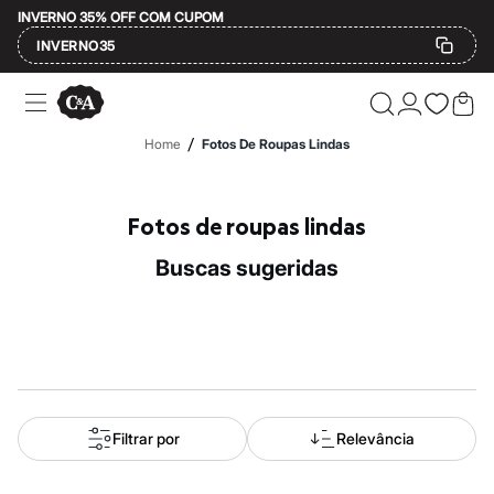
INVERNO 35% OFF COM CUPOM
INVERNO35
Ofertas
Compre por Departamento
Feminino
/
Home
Fotos De Roupas Lindas
Masculino
Infantil
Calçados
Mindse7
Fotos de roupas lindas
Plus Size
Até 20% off
buscas sugeridas
Até 40% off
Até 60% off
A partir de 60% off
Feminino
Em alta
Inverno
Alfaiataria
Novidades
Roupas
Filtrar por
Relevância
Blusas e Camisetas
Básicos