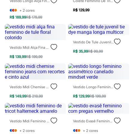
Vestido Longo Alça Fina Com Franzidos Preto
Colete Feminino De Tricot Texturizado Azul
Rasteirinhas
Sandálias
R$ 129,99
+
2
cores
Tênis
R$ 169,99
R$ 179,99
Diversão
Marcas
Baby Club
Fifteen
Miss Fifteen
Vestido De Tule Juvenil Tie Dye Manga Longa Multicor
Palomino
Vestido Midi Alça Fina Feminino De Tule Floral Colorido
R$ 35,99
R$ 99,99
Moda íntima
R$ 139,99
R$ 199,99
Calcinhas
Cuecas
Meias
Pijamas
Moda praia
Biquínis e Maiôs
Vestido Midi Chemise Feminino Jeans Com Recortes E Cinto Azul
Vestido Longo Feminino Assimétrico Canelado Mindset Verde
Blusas de proteção
Sungas
R$ 149,99
R$ 219,99
R$ 129,99
R$ 199,99
Personagens
Bluey
Disney
Hello Kitty
Vestido Midi Feminino De Tricot Halterneck Amarelo
Vestido Evasê Feminino Com Pregas Vermelho
Homem Aranha
Minecraft
+
2
cores
+
2
cores
Naruto