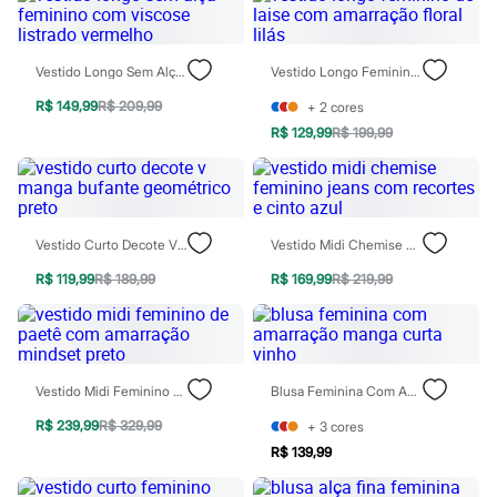
Chinelos
Sapatos
Sandálias e Papetes
Tênis
Vestido Longo Sem Alça Feminino Com Viscose Listrado Vermelho
Vestido Longo Feminino De Laise Com Amarração Floral Lilás
Moda esportiva
R$ 149,99
R$ 209,99
Acessórios
+
2
cores
Bermudas
R$ 129,99
R$ 199,99
Camisetas
Calças
Calçados
Regatas
Moda íntima
Vestido Curto Decote V Manga Bufante Geométrico Preto
Vestido Midi Chemise Feminino Jeans Com Recortes E Cinto Azul
Cuecas
Meias
R$ 119,99
R$ 189,99
R$ 169,99
R$ 219,99
Pijamas
Moda praia
Personagens
Plus size
Blusas e Camisetas
Calças
Vestido Midi Feminino De Paetê Com Amarração Mindset Preto
Blusa Feminina Com Amarração Manga Curta Vinho
Camisas
R$ 239,99
R$ 329,99
Casacos e Jaquetas
+
3
cores
Jeans
R$ 139,99
Moda esportiva
Shorts e Bermudas