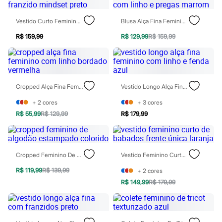
Todos os produtos
Infantil
Vestido Curto Feminino Franzido Mindset Preto
Blusa Alça Fina Feminina Com Linho E Pregas Marrom
Em alta
Arrumadinho para os meninos
R$ 159,99
R$ 129,99
R$ 159,99
Romântico para as meninas
Inverno
Novidades
Roupas menina
0 a 24 meses
1 a 5 anos
Cropped Alça Fina Feminino Com Linho Bordado Vermelha
Vestido Longo Alça Fina Feminino Com Linho E Fenda Azul
4 a 12 anos
10 a 16 anos
+
2
cores
+
3
cores
Roupas menino
R$ 55,99
R$ 129,99
R$ 179,99
0 a 24 meses
1 a 5 anos
4 a 12 anos
10 a 16 anos
Cropped Feminino De Algodão Estampado Colorido
Vestido Feminino Curto De Babados Frente Única Laranja
Acessórios
Recém-nascido
R$ 119,99
R$ 139,99
+
2
cores
Bolsas e Mochilas
R$ 149,99
R$ 179,99
Chapéus
Calçados
Botas
Chinelos
Pantufas