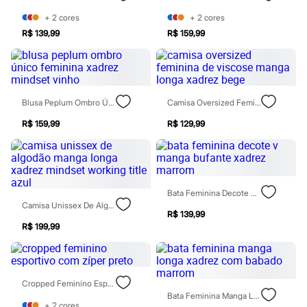
Botas
+
2
cores
+
2
cores
Chinelos
Pantufas
R$ 139,99
R$ 159,99
Rasteirinhas
Sandálias
Tênis
Diversão
Marcas
Blusa Peplum Ombro Único Feminina Xadrez Mindset Vinho
Camisa Oversized Feminina De Viscose Manga Longa Xadrez Bege
Baby Club
Fifteen
R$ 159,99
R$ 129,99
Miss Fifteen
Palomino
Moda íntima
Calcinhas
Cuecas
Meias
Bata Feminina Decote V Manga Bufante Xadrez Marrom
Pijamas
Camisa Unissex De Algodão Manga Longa Xadrez Mindset Working Title Azul
R$ 139,99
Moda praia
R$ 199,99
Biquínis e Maiôs
Blusas de proteção
Sungas
Personagens
Bluey
Cropped Feminino Esportivo Com Zíper Preto
Disney
Bata Feminina Manga Longa Xadrez Com Babado Marrom
Hello Kitty
+
2
cores