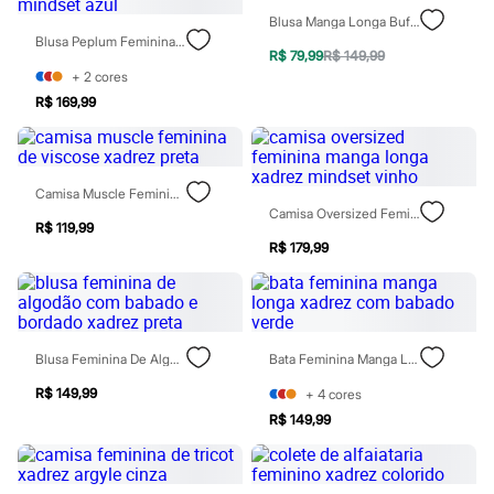
Relógios
Blusa Manga Longa Bufante Xadrez Bege
Calçados
Blusa Peplum Feminina De Algodão Alça Fina Xadrez Mindset Azul
Botas
R$ 79,99
R$ 149,99
Chinelos
+
2
cores
Sapatos
R$ 169,99
Sandálias e Papetes
Tênis
Moda esportiva
Acessórios
Bermudas
Camisa Muscle Feminina De Viscose Xadrez Preta
Camisetas
Camisa Oversized Feminina Manga Longa Xadrez Mindset Vinho
Calças
R$ 119,99
Calçados
R$ 179,99
Regatas
Moda íntima
Cuecas
Meias
Pijamas
Blusa Feminina De Algodão Com Babado E Bordado Xadrez Preta
Bata Feminina Manga Longa Xadrez Com Babado Verde
Moda praia
Personagens
R$ 149,99
+
4
cores
Plus size
R$ 149,99
Blusas e Camisetas
Calças
Camisas
Casacos e Jaquetas