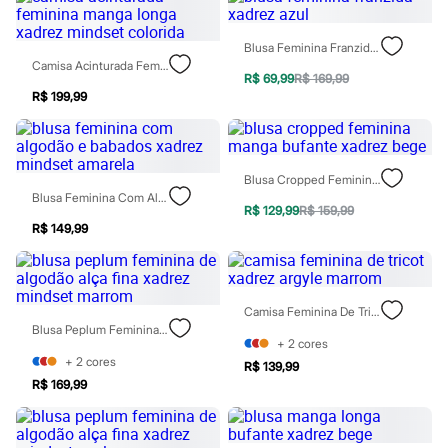
Calças
Casacos e Jaquetas
Jeans
Blusa Feminina Franzida Xadrez Azul
Moda esportiva
Camisa Acinturada Feminina Manga Longa Xadrez Mindset Colorida
Shorts e Saias
R$ 69,99
R$ 169,99
Vestidos
R$ 199,99
Masculino
Em alta
Dia dos Pais
Inverno
Blusa Cropped Feminina Manga Bufante Xadrez Bege
Novidades
Blusa Feminina Com Algodão E Babados Xadrez Mindset Amarela
Roupas
R$ 129,99
R$ 159,99
Bermudas
R$ 149,99
Camisas
Calças
Camisetas e Regatas
Casacos e Jaquetas
Jeans
Camisa Feminina De Tricot Xadrez Argyle Marrom
Polos
Blusa Peplum Feminina De Algodão Alça Fina Xadrez Mindset Marrom
+
2
cores
Acessórios
+
2
cores
Bolsas e Mochilas
R$ 139,99
Chapéus e Bonés
R$ 169,99
Cintos
Carteiras
Óculos