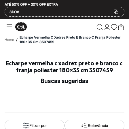
ATÉ 50% OFF + 30% OFF EXTRA
8DO8
Ofertas
Compre por Departamento
Feminino
Echarpe Vermelha C Xadrez Preto E Branco C Franja Poliester
/
Home
Masculino
180x35 Cm 3507459
Infantil
Calçados
Plus Size
Echarpe vermelha c xadrez preto e branco c 
2 calçados por R$189
2 peças por R$199
franja poliester 180x35 cm 3507459
3 lingeries por R$99
3 itens de beleza por R$129
buscas sugeridas
Até 20% off
Até 40% off
Até 60% off
A partir de 60% off
Feminino
Em alta
Inverno
Alfaiataria
Novidades
Filtrar por
Relevância