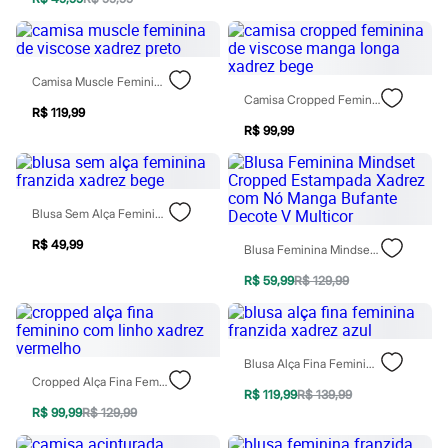
City
Clock House
Mindset
Sawary
Yessica
Camisa Muscle Feminina De Viscose Xadrez Preto
Moda esportiva
Camisa Cropped Feminina De Viscose Manga Longa Xadrez Bege
Acessórios
R$ 119,99
Blusas
R$ 99,99
Calçados
Leggings
Shorts e Bermudas
Tops
Blusa Sem Alça Feminina Franzida Xadrez Bege
Moda íntima
Calcinhas
R$ 49,99
Blusa Feminina Mindset Cropped Estampada Xadrez Com Nó Manga Bufante Decote V Multicor
Cintas e Modeladores
Meias
R$ 59,99
R$ 129,99
Pijamas
Sutiãs e Tops
Moda praia
Biquínis
Maiôs
Blusa Alça Fina Feminina Franzida Xadrez Azul
Saídas de praia
Cropped Alça Fina Feminino Com Linho Xadrez Vermelho
R$ 119,99
R$ 139,99
Personagens
R$ 99,99
R$ 129,99
Plus size
Blusas e Camisetas