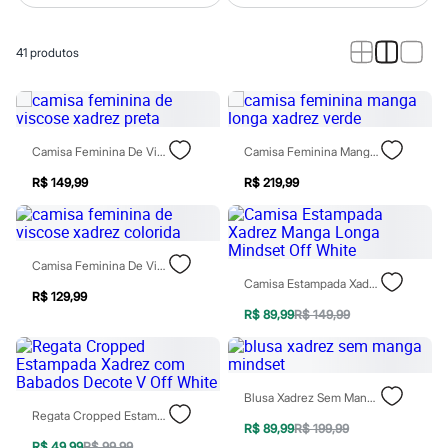
Roupas
Blusas e Camisetas
Básicos
41
produtos
Calças
Casacos e Jaquetas
Jeans
Macacões
Saias
Shorts e Bermudas
Camisa Feminina De Viscose Xadrez Preta
Camisa Feminina Manga Longa Xadrez Verde
Vestidos
Acessórios
R$ 149,99
R$ 219,99
Bolsas
Bonés e Chapéus
Bijoux
Cintos
Camisa Feminina De Viscose Xadrez Colorida
Óculos
Camisa Estampada Xadrez Manga Longa Mindset Off White
Relógios
R$ 129,99
Calçados
R$ 89,99
R$ 149,99
Botas
Chinelos
Rasteirinhas
Sandálias
Sapatilhas
Blusa Xadrez Sem Manga Mindset
Tênis
Regata Cropped Estampada Xadrez Com Babados Decote V Off White
R$ 89,99
R$ 199,99
Marcas
R$ 49,99
R$ 99,99