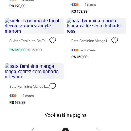
Homem Aranha
+
4
cores
R$ 129,99
Minecraft
R$ 159,99
Naruto
Patrulha Canina
Sonic
Stitch
Beleza
Kits
Suéter Feminino De Tricot Decote V Xadrez Argyle Marrom
Bata Feminina Manga Longa Xadrez Com Babado Rosa
Perfumes árabes
R$ 159,99
R$ 169,99
+
4
cores
Novidades
Cabelos
R$ 159,99
Condicionador
Escovas e Pentes
Finalizadores
Shampoo
Tratamento
Bata Feminina Manga Longa Xadrez Com Babado Off White
Cuidados com o corpo
Hidratante
+
4
cores
Protetor solar
R$ 169,99
Tratamento
Cuidados com o rosto
Esfoliante
Você está na página
Hidratante
Protetor solar
Tônicos