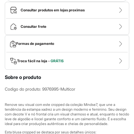
Calças
Casacos e Jaquetas
Consultar produtos em lojas proximas
Jeans
Macacões
Saias
Consultar frete
Shorts e Bermudas
Vestidos
Acessórios
Bolsas
Formas de pagamento
Bonés e Chapéus
Bijoux
Cintos
Troca fácil na loja -
GRÁTIS
Óculos
Relógios
Calçados
Sobre o produto
Botas
Chinelos
Codigo do produto
:
9976995-Multicor
Rasteirinhas
Sandálias
Sapatilhas
Renove seu visual com este cropped da coleção Mindse7, que une a
Tênis
tendência da estampa xadrez a um design moderno e feminino. Seu design
Marcas
com decote V e nó frontal cria um visual charmoso e atual, enquanto o tecido
City
leve de algodão e liocel garante conforto e um caimento fluido. É a escolha
ideal para criar produções autênticas e cheias de personalidade.
Clock House
Mindset
Esta blusa cropped se destaca por seus detalhes únicos: