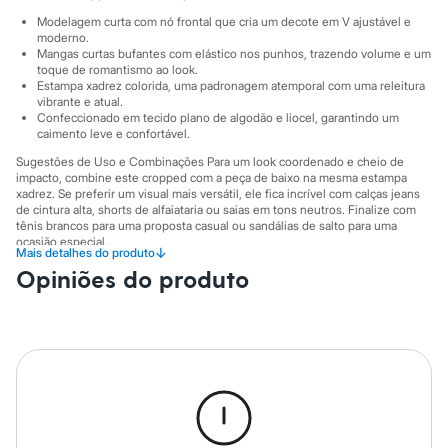
Sawary
Yessica
Modelagem curta com nó frontal que cria um decote em V ajustável e
moderno.
Moda esportiva
Mangas curtas bufantes com elástico nos punhos, trazendo volume e um
Acessórios
toque de romantismo ao look.
Blusas
Estampa xadrez colorida, uma padronagem atemporal com uma releitura
Calçados
vibrante e atual.
Leggings
Confeccionado em tecido plano de algodão e liocel, garantindo um
Shorts e Bermudas
caimento leve e confortável.
Tops
Sugestões de Uso e Combinações Para um look coordenado e cheio de
Moda íntima
impacto, combine este cropped com a peça de baixo na mesma estampa
Calcinhas
xadrez. Se preferir um visual mais versátil, ele fica incrível com calças jeans
Cintas e Modeladores
de cintura alta, shorts de alfaiataria ou saias em tons neutros. Finalize com
Meias
tênis brancos para uma proposta casual ou sandálias de salto para uma
Pijamas
ocasião especial.
↓
Mais detalhes do produto
Sutiãs e Tops
A gente se encontra na C&A! ❤
Moda praia
Opiniões do produto
Biquínis
Maiôs
A Modelo veste tamanho P.
Suas medidas são:
Saídas de praia
Altura: 174cm / Busto: 84cm / Cintura: 65cm / Quadril: 92cm.
Personagens
Plus size
Informacoes gerais:
Blusas e Camisetas
Material
:
68% algodão, 32% liocel
Calças
Manga
:
Manga bufante
Casacos e Jaquetas
Marcas
:
Mindse7
Jeans
Decote
:
Decote V