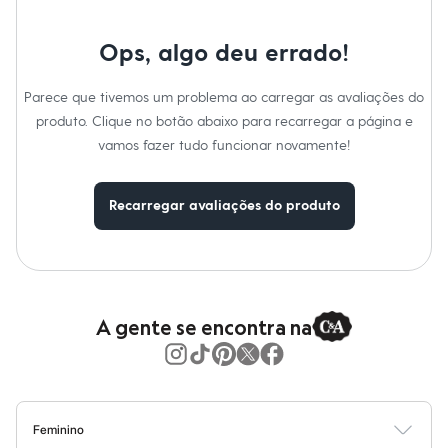
Moda esportiva
Tipo
:
Cropped
Shorts e Saias
Gênero
:
Feminino
Vestidos
Ops, algo deu errado!
Masculino
Em alta
Dia dos Pais
Parece que tivemos um problema ao carregar as avaliações do
Inverno
produto. Clique no botão abaixo para recarregar a página e
Novidades
vamos fazer tudo funcionar novamente!
Roupas
Bermudas
Camisas
Calças
Recarregar avaliações do produto
Camisetas e Regatas
Casacos e Jaquetas
Jeans
Polos
Acessórios
Bolsas e Mochilas
A gente se encontra na
Chapéus e Bonés
Cintos
Carteiras
Óculos
Relógios
Calçados
Feminino
Botas