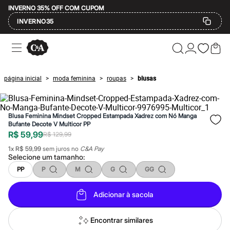
INVERNO 35% OFF COM CUPOM
INVERNO35
Ofertas
Compre por Departamento
Feminino
Masculino
página inicial
moda feminina
roupas
blusas
>
>
>
Infantil
Calçados
Mindse7
Plus Size
Blusa Feminina Mindset Cropped Estampada Xadrez com Nó Manga
Até 20% off
Bufante Decote V Multicor PP
Até 40% off
R$ 59,99
R$ 129,99
Até 60% off
A partir de 60% off
1
x
R$ 59,99
sem juros no
C&A Pay
Feminino
Selecione um
tamanho
:
Em alta
PP
P
M
G
GG
Inverno
Alfaiataria
Novidades
Adicionar à sacola
Roupas
Blusas e Camisetas
Encontrar similares
Básicos