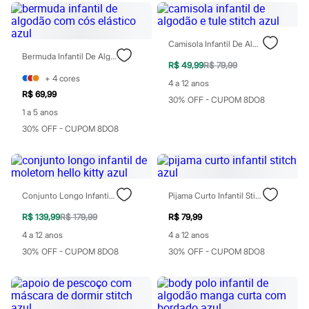
Sawary
Yessica
Moda esportiva
Acessórios
Camisola Infantil De Algodão E Tule Stitch Azul
Blusas
Bermuda Infantil De Algodão Com Cós Elástico Azul
Calçados
R$ 49,99
R$ 79,99
Leggings
+
4
cores
4 a 12 anos
Shorts e Bermudas
R$ 69,99
30% OFF - CUPOM 8DO8
Tops
1 a 5 anos
Moda íntima
Calcinhas
30% OFF - CUPOM 8DO8
Cintas e Modeladores
Meias
Pijamas
Sutiãs e Tops
Moda praia
Conjunto Longo Infantil De Moletom Hello Kitty Azul
Pijama Curto Infantil Stitch Azul
Biquínis
Maiôs
R$ 139,99
R$ 179,99
R$ 79,99
Saídas de praia
4 a 12 anos
4 a 12 anos
Personagens
Plus size
30% OFF - CUPOM 8DO8
30% OFF - CUPOM 8DO8
Blusas e Camisetas
Calças
Casacos e Jaquetas
Jeans