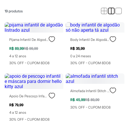
Calças
Casacos e Jaquetas
Jeans
19
produtos
Macacões
Saias
Shorts e Bermudas
Vestidos
Acessórios
Pijama Infantil De Algodão Listrado Azul
Body Infantil De Algodão Só Não Aperta Tá Azul
Bolsas
Bonés e Chapéus
R$ 89,99
R$ 99,99
R$ 35,99
Bijoux
4 a 12 anos
0 a 24 meses
Cintos
Óculos
30% OFF - CUPOM 8DO8
30% OFF - CUPOM 8DO8
Relógios
Calçados
Botas
Chinelos
Rasteirinhas
Almofada Infantil Stitch Azul
Sandálias
Apoio De Pescoço Infantil E Máscara Para Dormir Hello Kitty Azul
Sapatilhas
R$ 45,99
R$ 89,99
Tênis
R$ 79,99
30% OFF - CUPOM 8DO8
Marcas
4 a 12 anos
City
Clock House
30% OFF - CUPOM 8DO8
Mindset