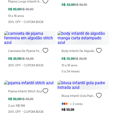
Pijama Longo Infantil Angel E Stitch Azul
Chinelos
R$ 49,99
R$ 89,99
Sapatos
R$ 69,99
R$ 99,99
Sandálias e Papetes
Tênis
10 a 16 anos
Moda esportiva
30% OFF - CUPOM 8DO8
Acessórios
Bermudas
Camisetas
Calças
Calçados
Regatas
Camiseta De Pijama Feminina Em Algodão Stitch Azul
Body Infantil De Algodão Manga Curta Estampado Azul
Moda íntima
Cuecas
R$ 39,99
R$ 45,99
R$ 25,99
R$ 39,99
Meias
Pijamas
30% OFF - CUPOM 8DO8
10 a 16 anos
Moda praia
0 a 24 meses
Personagens
Plus size
Blusas e Camisetas
Calças
Pijama Infantil Stitch Azul
Camisas
Blusa Infantil Gola Padre Listrada Azul
Casacos e Jaquetas
R$ 69,99
R$ 99,99
Jeans
+
2
cores
2 por R$ 199
Moda esportiva
R$ 55,99
Shorts e Bermudas
30% OFF - CUPOM 8DO8