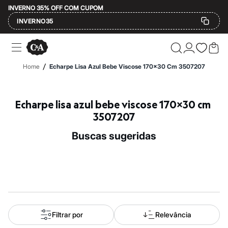
INVERNO 35% OFF COM CUPOM
INVERNO35
Ofertas
Compre por Departamento
Feminino
/
Home
Echarpe Lisa Azul Bebe Viscose 170x30 Cm 3507207
Masculino
Infantil
Calçados
Mindse7
Echarpe lisa azul bebe viscose 170x30 cm 
Plus Size
3507207
Até 20% off
Até 40% off
buscas sugeridas
Até 60% off
A partir de 60% off
Feminino
Em alta
Inverno
Alfaiataria
Novidades
Roupas
Blusas e Camisetas
Filtrar por
Relevância
Básicos