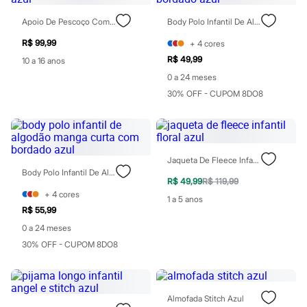
Moda esportiva
Shorts e Saias
Apoio De Pescoço Com Máscara De Dormir Stitch Azul
Body Polo Infantil De Algodão Manga Curta Com Bordado Azul
Vestidos
Masculino
R$ 99,99
+
4
cores
Em alta
R$ 49,99
10 a 16 anos
Dia dos Pais
Inverno
0 a 24 meses
Novidades
30% OFF - CUPOM 8DO8
Roupas
Bermudas
Camisas
Calças
Camisetas e Regatas
Jaqueta De Fleece Infantil Floral Azul
Casacos e Jaquetas
Body Polo Infantil De Algodão Manga Curta Com Bordado Azul
Jeans
R$ 49,99
R$ 119,99
Polos
+
4
cores
1 a 5 anos
Acessórios
R$ 55,99
Bolsas e Mochilas
Chapéus e Bonés
0 a 24 meses
Cintos
30% OFF - CUPOM 8DO8
Carteiras
Óculos
Relógios
Calçados
Almofada Stitch Azul
Botas