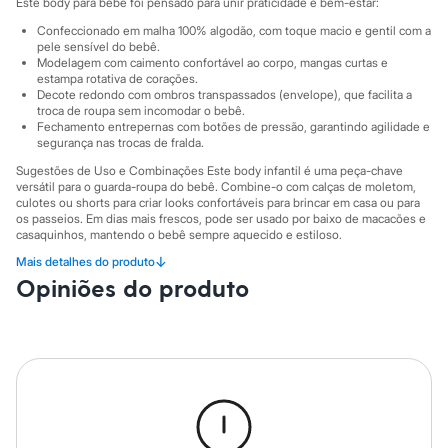
City
Este body para bebê foi pensado para unir praticidade e bem-estar:
Clock House
Confeccionado em malha 100% algodão, com toque macio e gentil com a
Mindset
pele sensível do bebê.
Sawary
Modelagem com caimento confortável ao corpo, mangas curtas e
Yessica
estampa rotativa de corações.
Moda esportiva
Decote redondo com ombros transpassados (envelope), que facilita a
Acessórios
troca de roupa sem incomodar o bebê.
Fechamento entrepernas com botões de pressão, garantindo agilidade e
Blusas
segurança nas trocas de fralda.
Calçados
Leggings
Sugestões de Uso e Combinações Este body infantil é uma peça-chave
Shorts e Bermudas
versátil para o guarda-roupa do bebê. Combine-o com calças de moletom,
Tops
culotes ou shorts para criar looks confortáveis para brincar em casa ou para
Moda íntima
os passeios. Em dias mais frescos, pode ser usado por baixo de macacões e
casaquinhos, mantendo o bebê sempre aquecido e estiloso.
Calcinhas
Cintas e Modeladores
↓
Mais detalhes do produto
A gente se encontra na C&A! ❤
Meias
Opiniões do produto
Pijamas
Informacoes gerais:
Sutiãs e Tops
Material
:
100% algodão
Moda praia
Tipo
:
Body
Biquínis
Manga
:
Manga curta
Maiôs
Cor
:
Off White
Saídas de praia
Marcas
:
Baby Club Mini
Gênero
:
Menina
Personagens
Plus size
Blusas e Camisetas