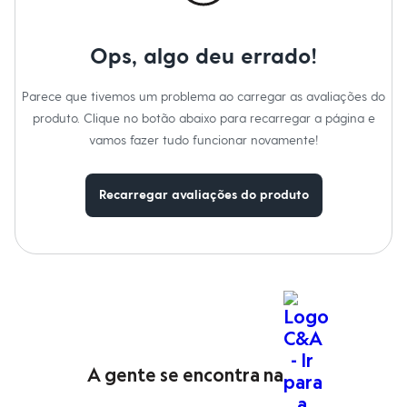
Calças
Casacos e Jaquetas
Jeans
Ops, algo deu errado!
Moda esportiva
Shorts e Saias
Vestidos
Parece que tivemos um problema ao carregar as avaliações do
Masculino
produto. Clique no botão abaixo para recarregar a página e
Em alta
Dia dos Pais
vamos fazer tudo funcionar novamente!
Inverno
Novidades
Roupas
Recarregar avaliações do produto
Bermudas
Camisas
Calças
Camisetas e Regatas
Casacos e Jaquetas
Jeans
Polos
Acessórios
Bolsas e Mochilas
Chapéus e Bonés
Cintos
A gente se encontra na
Carteiras
Óculos