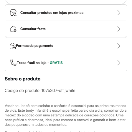
Roupas
Blusas e Camisetas
Básicos
Consultar produtos em lojas proximas
Calças
Casacos e Jaquetas
Jeans
Consultar frete
Macacões
Saias
Shorts e Bermudas
Formas de pagamento
Vestidos
Acessórios
Bolsas
Troca fácil na loja -
GRÁTIS
Bonés e Chapéus
Bijoux
Cintos
Sobre o produto
Óculos
Relógios
Codigo do produto
:
1075307-off_white
Calçados
Botas
Chinelos
Vestir seu bebê com carinho e conforto é essencial para os primeiros meses
Rasteirinhas
de vida. Este body infantil é a escolha perfeita para o dia a dia, combinando a
Sandálias
maciez do algodão com uma estampa delicada de corações coloridos. Uma
Sapatilhas
peça prática e charmosa, ideal para compor o enxoval e garantir o bem-estar
Tênis
dos pequenos em todos os momentos.
Marcas