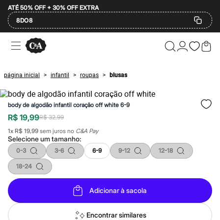
ATÉ 50% OFF + 30% OFF EXTRA
8DO8
Ofertas
Compre por Departamento
Feminino
Masculino
página inicial
infantil
roupas
blusas
>
>
>
Infantil
Calçados
Plus Size
body de algodão infantil coração off white 6-9
2 calçados por R$189
2 peças por R$199
R$ 19,99
R$ 32,99
3 lingeries por R$99
1
x
R$ 19,99
sem juros no
C&A Pay
3 itens de beleza por R$129
Selecione um
tamanho
:
Até 20% off
Até 40% off
0-3
3-6
6-9
9-12
12-18
Até 60% off
18-24
A partir de 60% off
Feminino
Em alta
Adicionar à sacola
Inverno
Alfaiataria
Novidades
Encontrar similares