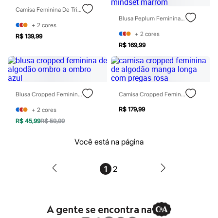
Blush
Camisa Feminina De Tricot Xadrez Argyle Marrom
Corretivo
Blusa Peplum Feminina De Algodão Alça Fina Xadrez Mindset Marrom
Gloss
+
2
cores
Pó facial
+
2
cores
R$ 139,99
Sombras
R$ 169,99
Al Wataniah
Banderas
Beleza C&A
Boca Rosa
Bruna Tavares
Blusa Cropped Feminina De Algodão Ombro A Ombro Azul
Camisa Cropped Feminina De Algodão Manga Longa Com Pregas Rosa
Carolina Herrera
Ciclo
R$ 179,99
+
2
cores
Fran by Franciny Ehlke
Jean Paul Gaultier
R$ 45,99
R$ 59,99
Lancôme
Mari Maria
Você está na página
Mascavo
Niina Secrets
Océane
1
2
Payot
Rabanne
Real Techniques
Vizzela
A gente se encontra na
Vult