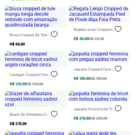
Sawary
Yessica
Moda esportiva
Acessórios
Blusas
Calçados
Regata Lenço Cropped De Jacquard Estampada Pied De Poule Alça Fina Preta
Leggings
Blusa Cropped De Tule Manga Longa Decote Redondo Com Amarração Quadriculada Laranja
Shorts e Bermudas
R$ 39,99
R$ 49,99
Tops
R$ 69,99
Moda íntima
Calcinhas
Cintas e Modeladores
Meias
Jaqueta Cropped Feminina Com Pregas Xadrez Marrom
Pijamas
Cardigan Cropped Feminino De Tricot Xadrez Argyle Corações Cinza
Sutiãs e Tops
R$ 169,99
R$ 199,99
Moda praia
R$ 129,99
R$ 149,99
Biquínis
Maiôs
Saídas de praia
Personagens
Jaqueta Feminina De Tricot Com Bolsos Xadrez Colorida
Plus size
Blazer De Alfaiataria Cropped Feminino Xadrez Azul
Blusas e Camisetas
R$ 219,99
R$ 239,99
Calças
R$ 279,99
Casacos e Jaquetas
Jeans