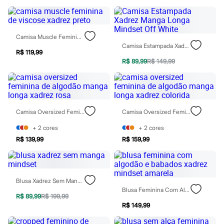
Todos os produtos
Infantil
Em alta
Arrumadinho para os meninos
Camisa Muscle Feminina De Viscose Xadrez Preto
Romântico para as meninas
Camisa Estampada Xadrez Manga Longa Mindset Off White
Inverno
R$ 119,99
Novidades
R$ 89,99
R$ 149,99
Roupas menina
0 a 24 meses
1 a 5 anos
4 a 12 anos
10 a 16 anos
Camisa Oversized Feminina De Algodão Manga Longa Xadrez Rosa
Camisa Oversized Feminina De Algodão Manga Longa Xadrez Colorida
Roupas menino
0 a 24 meses
+
2
cores
+
2
cores
1 a 5 anos
4 a 12 anos
R$ 139,99
R$ 159,99
10 a 16 anos
Acessórios
Recém-nascido
Bolsas e Mochilas
Blusa Xadrez Sem Manga Mindset
Chapéus
Blusa Feminina Com Algodão E Babados Xadrez Mindset Amarela
Calçados
R$ 89,99
R$ 199,99
Botas
R$ 149,99
Chinelos
Pantufas