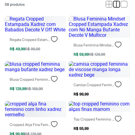
Calças
58
produtos
Casacos e Jaquetas
Jeans
Macacões
Saias
Shorts e Bermudas
Vestidos
Acessórios
Regata Cropped Estampada Xadrez Com Babados Decote V Off White
Bolsas
Blusa Feminina Mindset Cropped Estampada Xadrez Com Nó Manga Bufante Decote V Multicor
Bonés e Chapéus
R$ 49,99
R$ 99,99
Bijoux
R$ 59,99
R$ 129,99
Cintos
Óculos
Relógios
Calçados
Blusa Cropped Feminina Manga Bufante Xadrez Bege
Botas
Camisa Cropped Feminina De Viscose Manga Longa Xadrez Bege
Chinelos
R$ 129,99
R$ 159,99
Rasteirinhas
R$ 99,99
Sandálias
Sapatilhas
Tênis
Marcas
Top Cropped Feminino Com Alças Finas Marrom
City
Cropped Alça Fina Feminino Com Linho Xadrez Vermelho
Clock House
R$ 55,99
Mindset
R$ 99,99
R$ 129,99