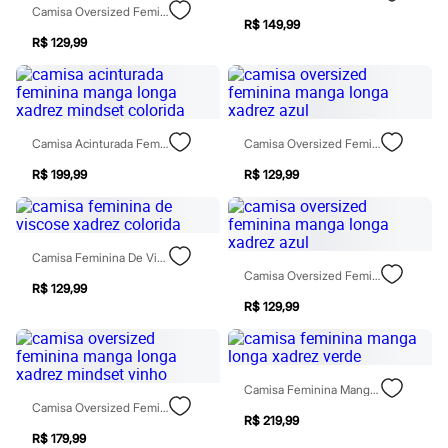
Chinelos
Camisa Oversized Feminina De Viscose Manga Longa Xadrez Bege
Sapatos
R$ 149,99
Sandálias e Papetes
R$ 129,99
Tênis
Moda esportiva
Acessórios
Bermudas
Camisetas
Camisa Acinturada Feminina Manga Longa Xadrez Mindset Colorida
Camisa Oversized Feminina Manga Longa Xadrez Azul
Calças
Calçados
R$ 199,99
R$ 129,99
Regatas
Moda íntima
Cuecas
Meias
Camisa Feminina De Viscose Xadrez Colorida
Pijamas
Camisa Oversized Feminina Manga Longa Xadrez Azul
Moda praia
R$ 129,99
Personagens
R$ 129,99
Plus size
Blusas e Camisetas
Calças
Camisas
Casacos e Jaquetas
Camisa Feminina Manga Longa Xadrez Verde
Jeans
Camisa Oversized Feminina Manga Longa Xadrez Mindset Vinho
Moda esportiva
R$ 219,99
Shorts e Bermudas
R$ 179,99