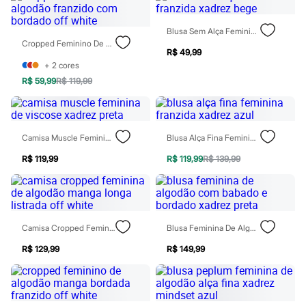
Rasteirinhas
Sandálias
Blusa Sem Alça Feminina Franzida Xadrez Bege
Tênis
Cropped Feminino De Algodão Franzido Com Bordado Off White
Diversão
R$ 49,99
Marcas
+
2
cores
Baby Club
Fifteen
R$ 59,99
R$ 119,99
Miss Fifteen
Palomino
Moda íntima
Calcinhas
Camisa Muscle Feminina De Viscose Xadrez Preta
Blusa Alça Fina Feminina Franzida Xadrez Azul
Cuecas
Meias
R$ 119,99
R$ 119,99
R$ 139,99
Pijamas
Moda praia
Biquínis e Maiôs
Blusas de proteção
Sungas
Camisa Cropped Feminina De Algodão Manga Longa Listrada Off White
Blusa Feminina De Algodão Com Babado E Bordado Xadrez Preta
Personagens
Bluey
R$ 129,99
R$ 149,99
Disney
Hello Kitty
Homem Aranha
Minecraft
Naruto