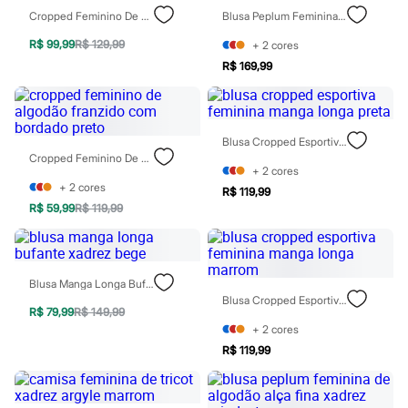
Patrulha Canina
Cropped Feminino De Algodão Manga Bordada Franzido Off White
Blusa Peplum Feminina De Algodão Alça Fina Xadrez Mindset Azul
Sonic
Stitch
R$ 99,99
R$ 129,99
+
2
cores
Beleza
R$ 169,99
Kits
Perfumes árabes
Novidades
Cabelos
Blusa Cropped Esportiva Feminina Manga Longa Preta
Condicionador
Cropped Feminino De Algodão Franzido Com Bordado Preto
Escovas e Pentes
+
2
cores
Finalizadores
+
2
cores
Shampoo
R$ 119,99
Tratamento
R$ 59,99
R$ 119,99
Cuidados com o corpo
Hidratante
Protetor solar
Tratamento
Blusa Manga Longa Bufante Xadrez Bege
Cuidados com o rosto
Blusa Cropped Esportiva Feminina Manga Longa Marrom
Esfoliante
R$ 79,99
R$ 149,99
Hidratante
+
2
cores
Protetor solar
R$ 119,99
Tônicos
Maquiagens
Base
Batom