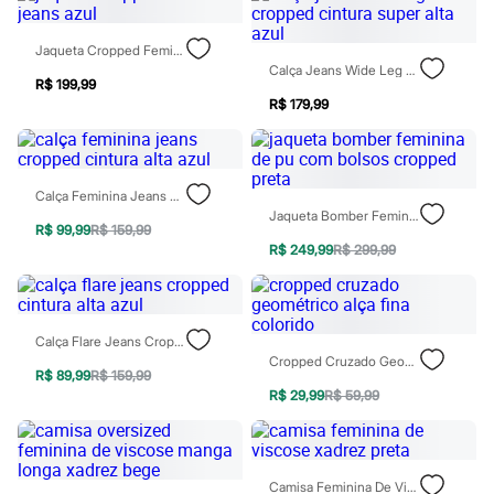
Moda esportiva
Shorts e Saias
Vestidos
Jaqueta Cropped Feminina Jeans Azul
Masculino
Calça Jeans Wide Leg Cropped Cintura Super Alta Azul
Em alta
R$ 199,99
Dia dos Pais
R$ 179,99
Inverno
Novidades
Roupas
Bermudas
Calça Feminina Jeans Cropped Cintura Alta Azul
Camisas
Jaqueta Bomber Feminina De Pu Com Bolsos Cropped Preta
Calças
R$ 99,99
R$ 159,99
Camisetas e Regatas
R$ 249,99
R$ 299,99
Casacos e Jaquetas
Jeans
Polos
Acessórios
Calça Flare Jeans Cropped Cintura Alta Azul
Bolsas e Mochilas
Cropped Cruzado Geométrico Alça Fina Colorido
Chapéus e Bonés
R$ 89,99
R$ 159,99
Cintos
R$ 29,99
R$ 59,99
Carteiras
Óculos
Relógios
Calçados
Botas
Camisa Feminina De Viscose Xadrez Preta