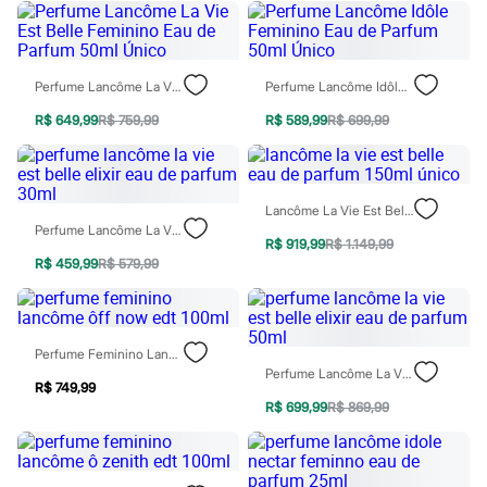
Sawary
Yessica
Moda esportiva
Acessórios
Blusas
Perfume Lancôme La Vie Est Belle Feminino Eau De Parfum 50ml Único
Perfume Lancôme Idôle Feminino Eau De Parfum 50ml Único
Calçados
Leggings
R$ 649,99
R$ 759,99
R$ 589,99
R$ 699,99
Shorts e Bermudas
Tops
Moda íntima
Calcinhas
Lancôme La Vie Est Belle Eau De Parfum 150ml Único
Cintas e Modeladores
Perfume Lancôme La Vie Est Belle Elixir Eau De Parfum 30ml
Meias
R$ 919,99
R$ 1.149,99
Pijamas
R$ 459,99
R$ 579,99
Sutiãs e Tops
Moda praia
Biquínis
Maiôs
Perfume Feminino Lancôme Ôff Now Edt 100ml
Saídas de praia
Perfume Lancôme La Vie Est Belle Elixir Eau De Parfum 50ml
Personagens
R$ 749,99
Plus size
R$ 699,99
R$ 869,99
Blusas e Camisetas
Calças
Casacos e Jaquetas
Jeans