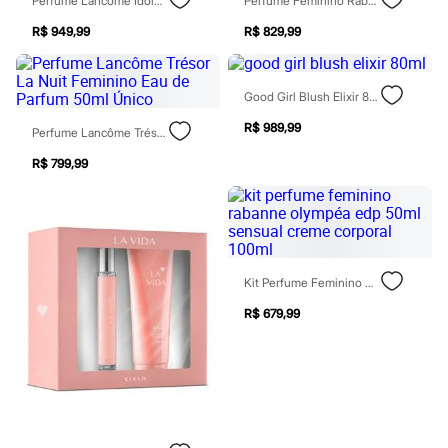
Perfume Lancôme Idole Nectar Feminno Eau De Parfum - 100ml
Perfume Feminino Rabanne Fame In Love Parfum Elixir 50ml
Todos os produtos
Infantil
R$ 949,99
R$ 829,99
Em alta
Arrumadinho para os meninos
Romântico para as meninas
Good Girl Blush Elixir 80ml
Inverno
Novidades
R$ 989,99
Perfume Lancôme Trésor La Nuit Feminino Eau De Parfum 50ml Único
Roupas menina
0 a 24 meses
R$ 799,99
1 a 5 anos
4 a 12 anos
10 a 16 anos
Roupas menino
0 a 24 meses
1 a 5 anos
4 a 12 anos
Kit Perfume Feminino Rabanne Olympéa Edp 50ml Sensual Creme Corporal 100ml
10 a 16 anos
R$ 679,99
Acessórios
Recém-nascido
Bolsas e Mochilas
Chapéus
Calçados
Botas
Chinelos
Pantufas