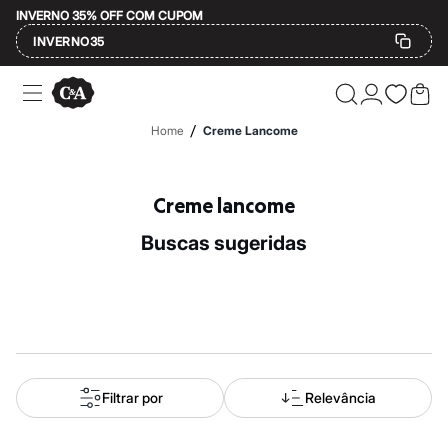
INVERNO 35% OFF COM CUPOM
INVERNO35
Ofertas
Compre por Departamento
Feminino
/
Home
Creme Lancome
Masculino
Infantil
Calçados
Mindse7
Creme lancome
Plus Size
Até 20% off
buscas sugeridas
Até 40% off
Até 60% off
A partir de 60% off
Feminino
Em alta
Inverno
Alfaiataria
Novidades
Roupas
Filtrar por
Relevância
Blusas e Camisetas
Básicos