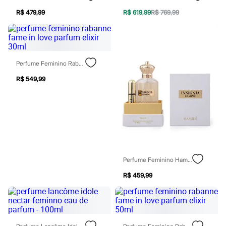
Chinelos
Sapatos
R$ 479,99
R$ 619,99
R$ 769,99
Sandálias e Papetes
Tênis
Moda esportiva
Acessórios
Bermudas
Perfume Feminino Rabanne Fame In Love Parfum Elixir 30ml
Camisetas
Calças
R$ 549,99
Calçados
Regatas
Moda íntima
Cuecas
Meias
Pijamas
Moda praia
Personagens
Plus size
Perfume Feminino Hamidi Eau De Parfum Insignia Ermine 100ml
Blusas e Camisetas
R$ 459,99
Calças
Camisas
Casacos e Jaquetas
Jeans
Moda esportiva
Shorts e Bermudas