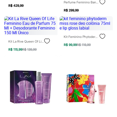
Perfume Feminino Banderas The Icon Elixir Eau De Parfum Intense For Women 100ml
Patrulha Canina
R$ 429,99
Sonic
R$ 299,99
Stitch
Beleza
Kits
Perfumes árabes
Novidades
Cabelos
Kit Feminino Phytoderm Miss Rose Deo Colônia 75ml E Lip Gloss Labial
Condicionador
Kit La Rive Queen Of Life Feminino Eau De Parfum 75 Ml + Desodorante Feminino 150 Ml Único
R$ 99,99
R$ 119,99
Escovas e Pentes
R$ 115,99
R$ 139,99
Finalizadores
Shampoo
Tratamento
Cuidados com o corpo
Hidratante
Protetor solar
Tratamento
Cuidados com o rosto
Esfoliante
Hidratante
Protetor solar
Tônicos
Maquiagens
Base
Batom