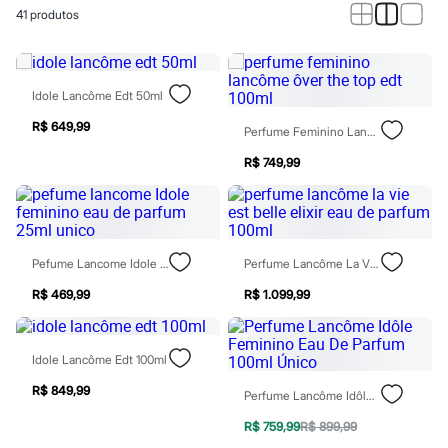
Calças
41
produtos
Casacos e Jaquetas
Jeans
Macacões
Saias
Shorts e Bermudas
Idole Lancôme Edt 50ml
Vestidos
Acessórios
R$ 649,99
Perfume Feminino Lancôme Ôver The Top Edt 100ml
Bolsas
Bonés e Chapéus
R$ 749,99
Bijoux
Cintos
Óculos
Relógios
Calçados
Pefume Lancome Idole Feminino Eau De Parfum 25ml Unico
Perfume Lancôme La Vie Est Belle Elixir Eau De Parfum 100ml
Botas
Chinelos
R$ 469,99
R$ 1.099,99
Rasteirinhas
Sandálias
Sapatilhas
Idole Lancôme Edt 100ml
Tênis
Marcas
R$ 849,99
Perfume Lancôme Idôle Feminino Eau De Parfum 100ml Único
City
Clock House
R$ 759,99
R$ 899,99
Mindset