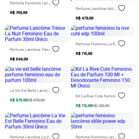
Moda esportiva
Perfume Feminino Lancôme Ô Zenith Edt 100ml
Shorts e Saias
Perfume Lancôme Idole Nectar Feminno Eau De Parfum 25ml
Vestidos
R$ 749,99
Masculino
R$ 479,99
Em alta
Dia dos Pais
Inverno
Novidades
Perfume Feminino La Rive Cuté Edp 100ml
Roupas
Perfume Lancôme Trésor La Nuit Feminino Eau De Parfum 30ml Único
Bermudas
R$ 115,99
Camisas
R$ 549,99
Calças
Camisetas e Regatas
Casacos e Jaquetas
Jeans
Polos
La Vie Est Belle Lancôme Perfume Feminino Eau De Parfum 100ml
Acessórios
Kit La Rive Cute Feminino Eau De Parfum 100 Ml + Desodorante Feminino 150 Ml Único
Bolsas e Mochilas
R$ 879,99
R$ 979,99
Chapéus e Bonés
R$ 115,99
R$ 139,99
Cintos
Carteiras
Óculos
Relógios
Calçados
Botas
Perfume Lancôme La Vie Est Belle Feminino Eau De Parfum 30ml Único
Perfume Feminino Lancôme Idôle Power Edp 50ml