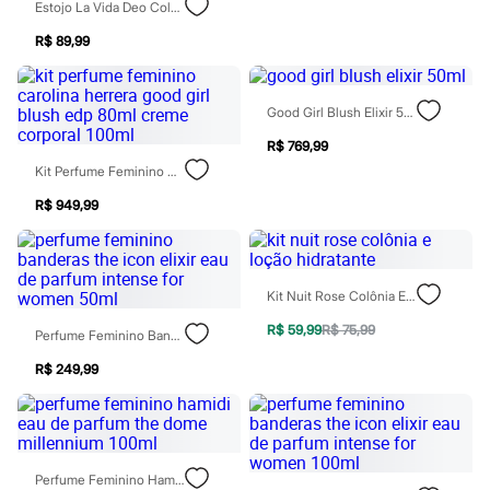
Estojo La Vida Deo Colônia 30ml E Hidratante Único
Rasteirinhas
Sandálias
R$ 89,99
Tênis
Diversão
Marcas
Baby Club
Good Girl Blush Elixir 50ml
Fifteen
R$ 769,99
Miss Fifteen
Palomino
Kit Perfume Feminino Carolina Herrera Good Girl Blush Edp 80ml Creme Corporal 100ml
Moda íntima
R$ 949,99
Calcinhas
Cuecas
Meias
Pijamas
Moda praia
Kit Nuit Rose Colônia E Loção Hidratante
Biquínis e Maiôs
Blusas de proteção
R$ 59,99
R$ 75,99
Perfume Feminino Banderas The Icon Elixir Eau De Parfum Intense For Women 50ml
Sungas
Personagens
R$ 249,99
Bluey
Disney
Hello Kitty
Homem Aranha
Minecraft
Perfume Feminino Hamidi Eau De Parfum The Dome Millennium 100ml
Naruto