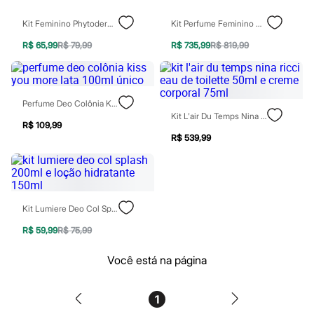
Blush
Corretivo
Kit Feminino Phytoderm Luna Dolce Deo Colônia Body Splash 200ml E Creme Hidratante Acetinado 200g
Kit Perfume Feminino Carolina Herrera 212 Heroes Edp For Her 80ml Creme Corporal For Her 100ml
Gloss
R$ 65,99
R$ 79,99
R$ 735,99
R$ 819,99
Pó facial
Sombras
Al Wataniah
Banderas
Beleza C&A
Perfume Deo Colônia Kiss You More Lata 100ml Único
Boca Rosa
Kit L'air Du Temps Nina Ricci Eau De Toilette 50ml E Creme Corporal 75ml
Bruna Tavares
R$ 109,99
Carolina Herrera
R$ 539,99
Ciclo
Fran by Franciny Ehlke
Jean Paul Gaultier
Lancôme
Mari Maria
Kit Lumiere Deo Col Splash 200ml E Loção Hidratante 150ml
Mascavo
Niina Secrets
R$ 59,99
R$ 75,99
Océane
Payot
Você está na página
Rabanne
Real Techniques
Vizzela
1
Vult