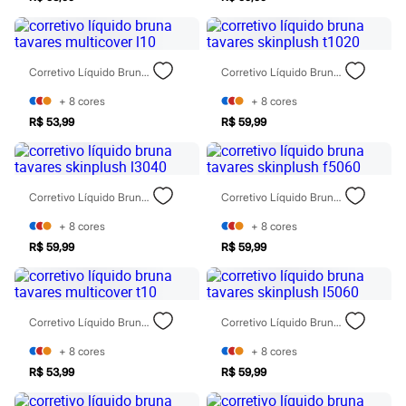
Sawary
Yessica
Moda esportiva
Acessórios
Blusas
Corretivo Líquido Bruna Tavares Multicover L10
Corretivo Líquido Bruna Tavares Skinplush T1020
Calçados
Leggings
+
8
cores
+
8
cores
Shorts e Bermudas
R$ 53,99
R$ 59,99
Tops
Moda íntima
Calcinhas
Cintas e Modeladores
Corretivo Líquido Bruna Tavares Skinplush L3040
Corretivo Líquido Bruna Tavares Skinplush F5060
Meias
Pijamas
+
8
cores
+
8
cores
Sutiãs e Tops
Moda praia
R$ 59,99
R$ 59,99
Biquínis
Maiôs
Saídas de praia
Personagens
Corretivo Líquido Bruna Tavares Multicover T10
Corretivo Líquido Bruna Tavares Skinplush L5060
Plus size
Blusas e Camisetas
+
8
cores
+
8
cores
Calças
R$ 53,99
R$ 59,99
Casacos e Jaquetas
Jeans