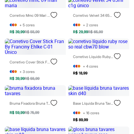
Rasteirinhas
Sandálias
Tênis
Corretivo Mmc 09 Mari Maria
Corretivo Velvet 34 65ml C1g Único
Diversão
Marcas
+
5
cores
+
2
cores
Baby Club
R$ 39,99
R$ 55,99
R$ 29,99
R$ 65,99
Fifteen
Miss Fifteen
Palomino
Moda íntima
Corretivo Líquido Ruby Rose So Real Cbw70 Blow
Calcinhas
Corretivo Cover Stick Fran By Franciny Ehlke C-01 Único
Cuecas
+
4
cores
Meias
+
3
cores
Pijamas
R$ 18,99
Moda praia
R$ 39,99
R$ 55,99
Biquínis e Maiôs
Blusas de proteção
Sungas
Personagens
Bruma Fixadora Bruna Tavares
Base Líquida Bruna Tavares Skin D40
Bluey
Disney
R$ 59,99
R$ 75,99
+
16
cores
Hello Kitty
R$ 89,99
Homem Aranha
Minecraft
Naruto