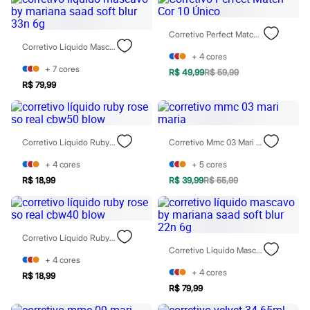
Todos os produtos
Infantil
Em alta
Corretivo Perfect Match Cor 10 Único
Arrumadinho para os meninos
Corretivo Líquido Mascavo By Mariana Saad Soft Blur 33n 6g
Romântico para as meninas
+
4
cores
Inverno
+
7
cores
R$ 49,99
R$ 59,99
Novidades
R$ 79,99
Roupas menina
0 a 24 meses
1 a 5 anos
4 a 12 anos
Corretivo Líquido Ruby Rose So Real Cbw50 Blow
Corretivo Mmc 03 Mari Maria
10 a 16 anos
Roupas menino
+
4
cores
+
5
cores
0 a 24 meses
1 a 5 anos
R$ 18,99
R$ 39,99
R$ 55,99
4 a 12 anos
10 a 16 anos
Acessórios
Recém-nascido
Corretivo Líquido Ruby Rose So Real Cbw40 Blow
Bolsas e Mochilas
Corretivo Líquido Mascavo By Mariana Saad Soft Blur 22n 6g
Chapéus
+
4
cores
Calçados
+
4
cores
R$ 18,99
Botas
R$ 79,99
Chinelos
Pantufas