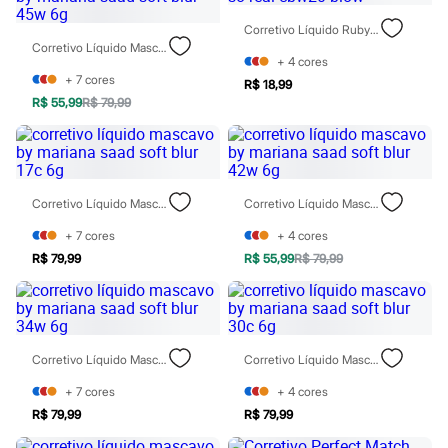
Chinelos
Sapatos
Corretivo Líquido Ruby Rose So Real Cbw20 Blow
Sandálias e Papetes
Corretivo Líquido Mascavo By Mariana Saad Soft Blur 45w 6g
Tênis
+
4
cores
Moda esportiva
+
7
cores
R$ 18,99
Acessórios
R$ 55,99
R$ 79,99
Bermudas
Camisetas
Calças
Calçados
Regatas
Corretivo Líquido Mascavo By Mariana Saad Soft Blur 17c 6g
Corretivo Líquido Mascavo By Mariana Saad Soft Blur 42w 6g
Moda íntima
Cuecas
+
7
cores
+
4
cores
Meias
Pijamas
R$ 79,99
R$ 55,99
R$ 79,99
Moda praia
Personagens
Plus size
Blusas e Camisetas
Calças
Corretivo Líquido Mascavo By Mariana Saad Soft Blur 34w 6g
Corretivo Líquido Mascavo By Mariana Saad Soft Blur 30c 6g
Camisas
Casacos e Jaquetas
+
7
cores
+
4
cores
Jeans
R$ 79,99
R$ 79,99
Moda esportiva
Shorts e Bermudas