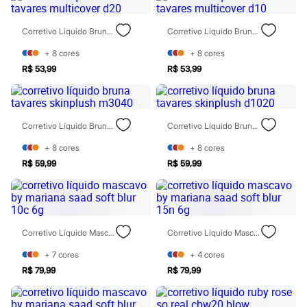
Moda esportiva
Shorts e Saias
Vestidos
Corretivo Líquido Bruna Tavares Multicover D20
Corretivo Líquido Bruna Tavares Multicover D10
Masculino
Em alta
+
8
cores
+
8
cores
Dia dos Pais
R$ 53,99
R$ 53,99
Inverno
Novidades
Roupas
Bermudas
Corretivo Líquido Bruna Tavares Skinplush M3040
Corretivo Líquido Bruna Tavares Skinplush D1020
Camisas
Calças
+
8
cores
+
8
cores
Camisetas e Regatas
Casacos e Jaquetas
R$ 59,99
R$ 59,99
Jeans
Polos
Acessórios
Bolsas e Mochilas
Chapéus e Bonés
Corretivo Líquido Mascavo By Mariana Saad Soft Blur 10c 6g
Corretivo Líquido Mascavo By Mariana Saad Soft Blur 15n 6g
Cintos
Carteiras
+
7
cores
+
4
cores
Óculos
R$ 79,99
R$ 79,99
Relógios
Calçados
Botas