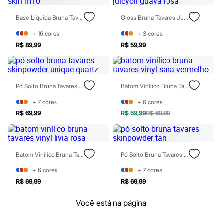
Patrulha Canina
Sonic
Base Líquida Bruna Tavares Skin M10
Gloss Bruna Tavares Juicyoil Guava Rosa
Stitch
Beleza
+
16
cores
+
3
cores
Kits
R$ 89,99
R$ 59,99
Perfumes árabes
Novidades
Cabelos
Condicionador
Pó Solto Bruna Tavares Skinpowder Unique Quartz
Batom Vinílico Bruna Tavares Vinyl Sara Vermelho
Escovas e Pentes
Finalizadores
+
7
cores
+
6
cores
Shampoo
Tratamento
R$ 69,99
R$ 59,99
R$ 69,99
Cuidados com o corpo
Hidratante
Protetor solar
Tratamento
Batom Vinílico Bruna Tavares Vinyl Livia Rosa
Pó Solto Bruna Tavares Skinpowder Tan
Cuidados com o rosto
Esfoliante
+
6
cores
+
7
cores
Hidratante
R$ 69,99
R$ 69,99
Protetor solar
Tônicos
Você está na página
Maquiagens
Base
Batom