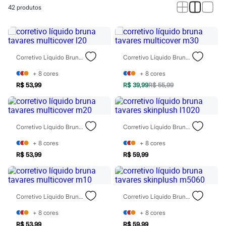
Calças
42
produtos
Casacos e Jaquetas
Jeans
Macacões
Saias
Shorts e Bermudas
Vestidos
Corretivo Líquido Bruna Tavares Multicover L20
Corretivo Líquido Bruna Tavares Multicover M30
Acessórios
Bolsas
+
8
cores
+
8
cores
Bonés e Chapéus
R$ 53,99
R$ 39,99
R$ 55,99
Bijoux
Cintos
Óculos
Relógios
Corretivo Líquido Bruna Tavares Multicover M20
Corretivo Líquido Bruna Tavares Skinplush L1020
Calçados
Botas
+
8
cores
+
8
cores
Chinelos
Rasteirinhas
R$ 53,99
R$ 59,99
Sandálias
Sapatilhas
Tênis
Marcas
Corretivo Líquido Bruna Tavares Multicover M10
Corretivo Líquido Bruna Tavares Skinplush M5060
City
Clock House
+
8
cores
+
8
cores
Mindset
R$ 53,99
R$ 59,99