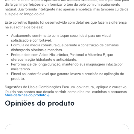
Sawary
disfarçar imperfeições e uniformizar o tom da pele com um acabamento
Yessica
natural. Sua fórmula inteligente não apenas embeleza, mas também cuida da
Moda esportiva
sua pele ao longo do dia.
Acessórios
Blusas
Este corretivo líquido foi desenvolvido com detalhes que fazem a diferença
na sua rotina de beleza:
Calçados
Leggings
Acabamento semi-matte com toque seco, ideal para um visual
Shorts e Bermudas
sofisticado e confortável.
Tops
Fórmula de média cobertura que permite a construção de camadas,
Moda íntima
disfarçando olheiras e manchas.
Calcinhas
Enriquecido com Ácido Hialurônico, Pantenol e Vitamina E, que
oferecem ação hidratante e antioxidante.
Cintas e Modeladores
Performance de longa duração, mantendo sua maquiagem intacta por
Meias
mais tempo.
Pijamas
Pincel aplicador flexível que garante leveza e precisão na aplicação do
Sutiãs e Tops
produto.
Moda praia
Biquínis
Sugestões de Uso e Combinações Para um look natural, aplique o corretivo
líquido nos pontos que deseja corrigir, como olheiras, espinhas e pequenas
Maiôs
↓
Mais detalhes do produto
manchas. Use as pontas dos dedos, um pincel ou uma esponjinha para
Saídas de praia
Opiniões do produto
espalhar o produto com leves batidinhas até obter um efeito uniforme. Ele
Personagens
pode ser usado antes ou depois da base para potencializar a cobertura e
Plus size
também em tons mais claros para iluminar áreas estratégicas do rosto, como
Blusas e Camisetas
o centro da testa, o topo do nariz e abaixo das sobrancelhas.
Calças
A gente se encontra na C&A! ❤
Casacos e Jaquetas
Jeans
Informacoes gerais: