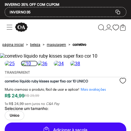
INVERNO 35% OFF COM CUPOM
INVERNO35
Ofertas
Compre por Departamento
Feminino
Masculino
página inicial
beleza
maquiagem
corretivo
>
>
>
Infantil
Calçados
Mindse7
Plus Size
Até 20% off
TRANSPARENT
Até 40% off
Até 60% off
corretivo líquido ruby kisses super fixo cor 10 UNICO
A partir de 60% off
Feminino
Muito cremoso o produto, fácil de usar e aplicar!
Mais avaliações
Em alta
R$ 24,99
R$ 29,99
Inverno
1
x
R$ 24,99
sem juros no
C&A Pay
Alfaiataria
Selecione um
tamanho
:
Novidades
Roupas
Unico
Blusas e Camisetas
Básicos
Adicionar à sacola