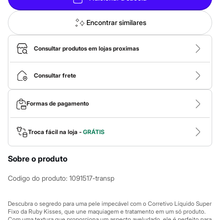
Calças
Casacos e Jaquetas
Jeans
Encontrar similares
Macacões
Saias
Shorts e Bermudas
Consultar produtos em lojas proximas
Vestidos
Acessórios
Bolsas
Consultar frete
Bonés e Chapéus
Bijoux
Cintos
Formas de pagamento
Óculos
Relógios
Calçados
Troca fácil na loja -
GRÁTIS
Botas
Chinelos
Rasteirinhas
Sobre o produto
Sandálias
Sapatilhas
Tênis
Codigo do produto
:
1091517-transp
Marcas
City
Clock House
Descubra o segredo para uma pele impecável com o Corretivo Líquido Super
Fixo da Ruby Kisses, que une maquiagem e tratamento em um só produto.
Mindset
Com uma textura que proporciona um aspecto aveludado, ele é perfeito para