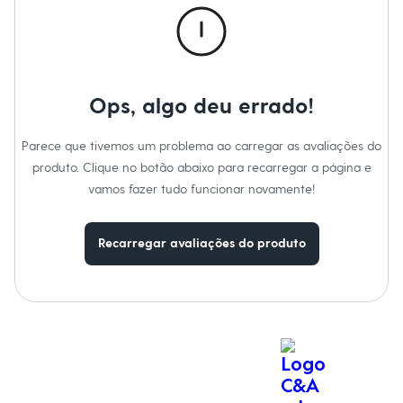
Moda esportiva
Marcas
:
Ruby Kisses
Shorts e Saias
Vestidos
Masculino
Em alta
Dia dos Pais
Ops, algo deu errado!
Inverno
Novidades
Roupas
Parece que tivemos um problema ao carregar as avaliações do
Bermudas
Camisas
produto. Clique no botão abaixo para recarregar a página e
Calças
vamos fazer tudo funcionar novamente!
Camisetas e Regatas
Casacos e Jaquetas
Jeans
Recarregar avaliações do produto
Polos
Acessórios
Bolsas e Mochilas
Chapéus e Bonés
Cintos
Carteiras
Óculos
Relógios
Calçados
Botas