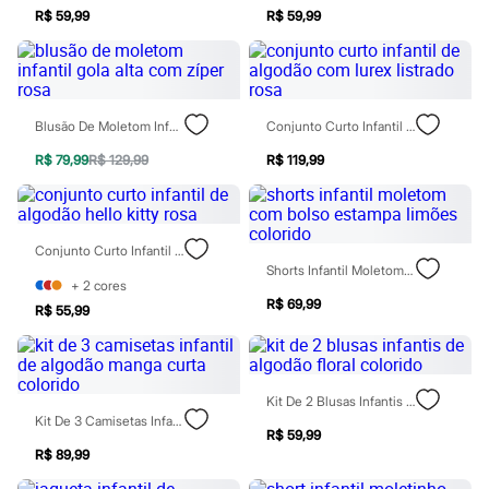
Chinelos
R$ 59,99
R$ 59,99
Sapatos
Sandálias e Papetes
Tênis
Moda esportiva
Acessórios
Bermudas
Blusão De Moletom Infantil Gola Alta Com Zíper Rosa
Conjunto Curto Infantil De Algodão Com Lurex Listrado Rosa
Camisetas
R$ 79,99
R$ 129,99
R$ 119,99
Calças
Calçados
Regatas
Moda íntima
Cuecas
Conjunto Curto Infantil De Algodão Hello Kitty Rosa
Meias
Shorts Infantil Moletom Com Bolso Estampa Limões Colorido
Pijamas
+
2
cores
Moda praia
R$ 69,99
R$ 55,99
Personagens
Plus size
Blusas e Camisetas
Calças
Camisas
Kit De 2 Blusas Infantis De Algodão Floral Colorido
Casacos e Jaquetas
Kit De 3 Camisetas Infantil De Algodão Manga Curta Colorido
R$ 59,99
Jeans
R$ 89,99
Moda esportiva
Shorts e Bermudas