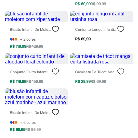
Rasteirinhas
R$ 69,99
R$ 99,99
Sandálias
Tênis
Diversão
Marcas
Blusão Infantil De Moletom Com Zíper Verde
Conjunto Longo Infantil Ursinha Rosa
Baby Club
Fifteen
R$ 89,99
+
2
cores
Miss Fifteen
R$ 119,99
R$ 129,99
Palomino
Moda íntima
Calcinhas
Cuecas
Meias
Conjunto Curto Infantil De Algodão Floral Colorido
Camiseta De Tricot Manga Curta Listrada Rosa
Pijamas
Moda praia
R$ 119,99
R$ 159,99
R$ 29,99
R$ 69,99
Biquínis e Maiôs
Blusas de proteção
Sungas
Personagens
Bluey
Blusão Infantil De Moletom Com Capuz E Bolso Azul Marinho - Azul Marinho
Disney
Hello Kitty
+
6
cores
Homem Aranha
R$ 69,99
R$ 99,99
Minecraft
Naruto