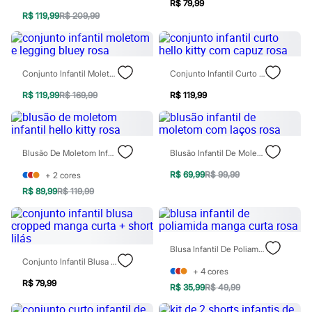
Sawary
R$ 79,99
Yessica
R$ 119,99
R$ 209,99
Moda esportiva
Acessórios
Blusas
Calçados
Conjunto Infantil Moletom E Legging Bluey Rosa
Conjunto Infantil Curto Hello Kitty Com Capuz Rosa
Leggings
Shorts e Bermudas
R$ 119,99
R$ 169,99
R$ 119,99
Tops
Moda íntima
Calcinhas
Cintas e Modeladores
Meias
Blusão De Moletom Infantil Hello Kitty Rosa
Blusão Infantil De Moletom Com Laços Rosa
Pijamas
R$ 69,99
R$ 99,99
+
2
cores
Sutiãs e Tops
Moda praia
R$ 89,99
R$ 119,99
Biquínis
Maiôs
Saídas de praia
Personagens
Blusa Infantil De Poliamida Manga Curta Rosa
Plus size
Conjunto Infantil Blusa Cropped Manga Curta + Short Lilás
Blusas e Camisetas
+
4
cores
Calças
R$ 79,99
R$ 35,99
R$ 49,99
Casacos e Jaquetas
Jeans