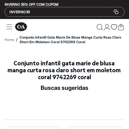
INVERNO 35% OFF COM CUPOM
INVERNO35
Ofertas
Compre por Departamento
Feminino
Conjunto Infantil Gata Marie De Blusa Manga Curta Rosa Claro
/
Home
Masculino
Short Em Moletom Coral 9742269 Coral
Infantil
Calçados
Mindse7
Conjunto infantil gata marie de blusa 
Plus Size
Até 20% off
manga curta rosa claro short em moletom 
Até 40% off
coral 9742269 coral
Até 60% off
A partir de 60% off
buscas sugeridas
Feminino
Em alta
Inverno
Alfaiataria
Novidades
Roupas
Blusas e Camisetas
Básicos