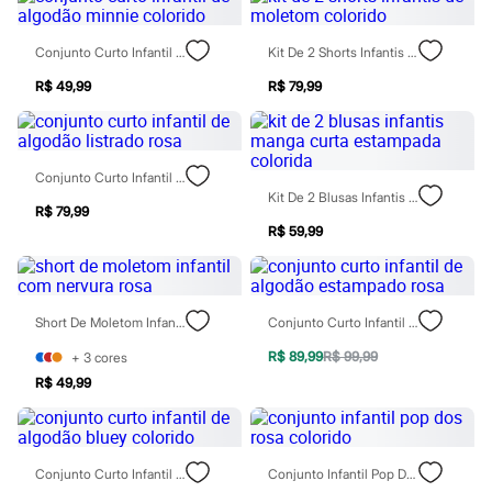
Moda esportiva
Shorts e Saias
Vestidos
Conjunto Curto Infantil De Algodão Minnie Colorido
Kit De 2 Shorts Infantis De Moletom Colorido
Masculino
Em alta
R$ 49,99
R$ 79,99
Dia dos Pais
Inverno
Novidades
Roupas
Conjunto Curto Infantil De Algodão Listrado Rosa
Bermudas
Kit De 2 Blusas Infantis Manga Curta Estampada Colorida
Camisas
R$ 79,99
Calças
R$ 59,99
Camisetas e Regatas
Casacos e Jaquetas
Jeans
Polos
Acessórios
Short De Moletom Infantil Com Nervura Rosa
Conjunto Curto Infantil De Algodão Estampado Rosa
Bolsas e Mochilas
R$ 89,99
R$ 99,99
+
3
cores
Chapéus e Bonés
Cintos
R$ 49,99
Carteiras
Óculos
Relógios
Calçados
Conjunto Curto Infantil De Algodão Bluey Colorido
Conjunto Infantil Pop Dos Rosa Colorido
Botas