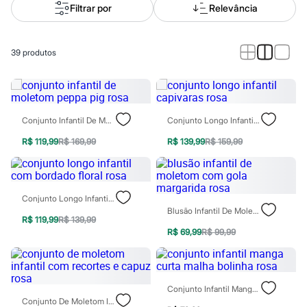
Calças
Filtrar por
Relevância
Casacos e Jaquetas
Jeans
Macacões
Saias
39
produtos
Shorts e Bermudas
Vestidos
Acessórios
Bolsas
Bonés e Chapéus
Conjunto Infantil De Moletom Peppa Pig Rosa
Conjunto Longo Infantil Capivaras Rosa
Bijoux
Cintos
R$ 119,99
R$ 169,99
R$ 139,99
R$ 159,99
Óculos
Relógios
Calçados
Botas
Chinelos
Conjunto Longo Infantil Com Bordado Floral Rosa
Rasteirinhas
Blusão Infantil De Moletom Com Gola Margarida Rosa
R$ 119,99
R$ 139,99
Sandálias
R$ 69,99
R$ 99,99
Sapatilhas
Tênis
Marcas
City
Clock House
Conjunto Infantil Manga Curta Malha Bolinha Rosa
Mindset
Conjunto De Moletom Infantil Com Recortes E Capuz Rosa