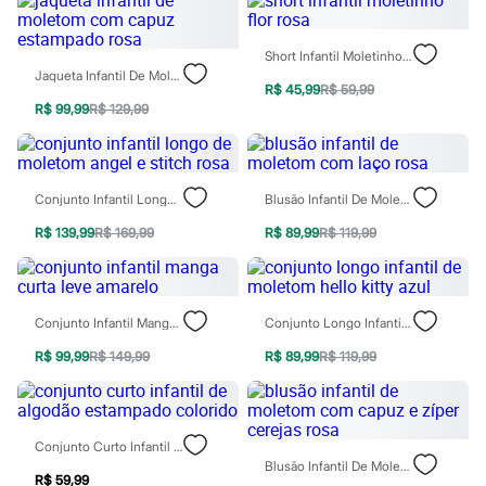
Todos os produtos
Infantil
Em alta
Short Infantil Moletinho Flor Rosa
Arrumadinho para os meninos
Jaqueta Infantil De Moletom Com Capuz Estampado Rosa
Romântico para as meninas
R$ 45,99
R$ 59,99
Inverno
R$ 99,99
R$ 129,99
Novidades
Roupas menina
0 a 24 meses
1 a 5 anos
Conjunto Infantil Longo De Moletom Angel E Stitch Rosa
Blusão Infantil De Moletom Com Laço Rosa
4 a 12 anos
10 a 16 anos
R$ 139,99
R$ 169,99
R$ 89,99
R$ 119,99
Roupas menino
0 a 24 meses
1 a 5 anos
4 a 12 anos
10 a 16 anos
Conjunto Infantil Manga Curta Leve Amarelo
Conjunto Longo Infantil De Moletom Hello Kitty Azul
Acessórios
R$ 99,99
R$ 149,99
R$ 89,99
R$ 119,99
Recém-nascido
Bolsas e Mochilas
Chapéus
Calçados
Botas
Conjunto Curto Infantil De Algodão Estampado Colorido
Chinelos
Blusão Infantil De Moletom Com Capuz E Zíper Cerejas Rosa
Pantufas
R$ 59,99