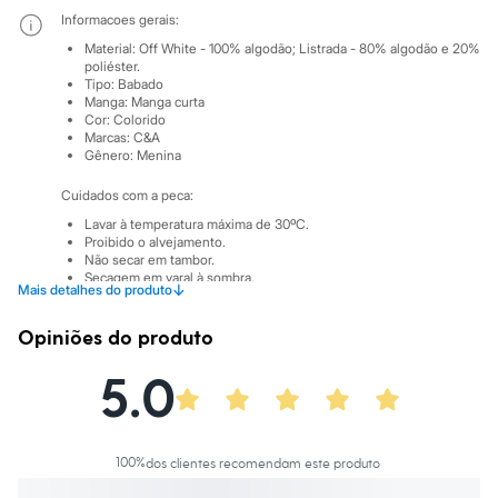
Sawary
Informacoes gerais:
Yessica
Moda esportiva
Material
:
Off White - 100% algodão; Listrada - 80% algodão e 20%
Acessórios
poliéster.
Blusas
Tipo
:
Babado
Manga
:
Manga curta
Calçados
Cor
:
Colorido
Leggings
Marcas
:
C&A
Shorts e Bermudas
Gênero
:
Menina
Tops
Moda íntima
Cuidados com a peca:
Calcinhas
Cintas e Modeladores
Lavar à temperatura máxima de 30ºC.
Proibido o alvejamento.
Meias
Não secar em tambor.
Pijamas
Secagem em varal à sombra.
Sutiãs e Tops
↓
Mais detalhes do produto
Passar à temperatura baixa.
Moda praia
Não lavar à seco.
Biquínis
Limpeza à úmido processo suave.
Opiniões do produto
Maiôs
Saídas de praia
5.0
Personagens
Plus size
Blusas e Camisetas
Calças
Casacos e Jaquetas
100
%
dos clientes recomendam este produto
Jeans