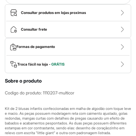
Calças
Casacos e Jaquetas
Jeans
Consultar produtos em lojas proximas
Macacões
Saias
Shorts e Bermudas
Consultar frete
Vestidos
Acessórios
Bolsas
Formas de pagamento
Bonés e Chapéus
Bijoux
Cintos
Troca fácil na loja -
GRÁTIS
Óculos
Relógios
Calçados
Sobre o produto
Botas
Chinelos
Codigo do produto
:
1110207-multicor
Rasteirinhas
Sandálias
Sapatilhas
Kit de 2 blusas infantis confeccionadas em malha de algodão com toque leve
Tênis
e macio. As peças possuem modelagem reta com caimento ajustado, golas
Marcas
redondas, mangas curtas com detalhes de pregas causando um efeito de
City
babados e acabamentos pespontados. As duas peças possuem diferentes
Clock House
estampas em cor contrastante, sendo elas: desenho de coraçãozinho em
Mindset
relevo com escrita "little giant" e outra com padronagem listrada.