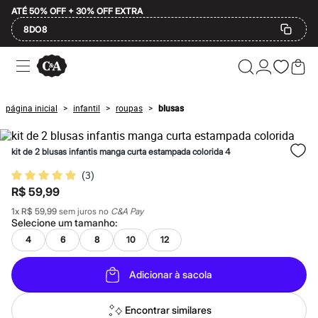
ATÉ 50% OFF + 30% OFF EXTRA
8DO8
Ofertas
Compre por Departamento
Feminino
Masculino
página inicial
infantil
roupas
blusas
>
>
>
Infantil
Calçados
Mindse7
kit de 2 blusas infantis manga curta estampada colorida 4
Plus Size
Até 20% off
(
3
)
Até 40% off
R$ 59,99
Até 60% off
A partir de 60% off
1
x
R$ 59,99
sem juros no
C&A Pay
Feminino
Selecione um
tamanho
:
Em alta
4
6
8
10
12
Inverno
Alfaiataria
Novidades
Adicionar à sacola
Roupas
Blusas e Camisetas
Básicos
Encontrar similares