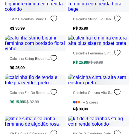
Rasteirinhas
Sandálias
Tênis
Kit 2 Calcinhas String Biquíni Feminina Com Renda Colorido
Calcinha String Fio Dental Feminina Com Renda Floral Bege
Diversão
Marcas
R$ 35,99
R$ 35,99
Baby Club
Fifteen
Miss Fifteen
Palomino
Moda íntima
Calcinha Feminina Cintura Alta Plus Size Mindset Preta
Calcinhas
Calcinha String Biquíni Feminina Com Bordado Floral Vinho
Cuecas
R$ 25,99
R$ 59,99
Meias
R$ 25,99
Pijamas
Moda praia
Biquínis e Maiôs
Blusas de proteção
Calcinha Fio De Renda E Tule Poá Verde - Preto
Calcinha Cintura Alta Sem Costura Preta
Sungas
Personagens
R$ 15,99
R$ 32,99
+
2
cores
Bluey
R$ 39,99
Disney
Hello Kitty
Homem Aranha
Minecraft
Naruto
Kit De Sutiã E Calcinha Feminino De Algodão Rosa
Kit De 3 Calcinhas String Com Renda Colorido