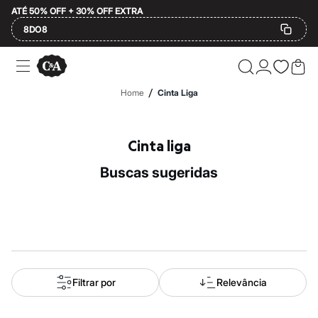
ATÉ 50% OFF + 30% OFF EXTRA
8DO8
Ofertas
Compre por Departamento
Feminino
/
Home
Cinta Liga
Masculino
Infantil
Calçados
Mindse7
Cinta liga
Plus Size
Até 20% off
buscas sugeridas
Até 40% off
Até 60% off
A partir de 60% off
Feminino
Em alta
Inverno
Alfaiataria
Novidades
Roupas
Filtrar por
Relevância
Blusas e Camisetas
Básicos