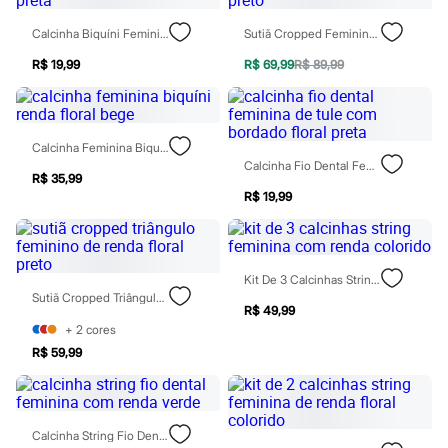
Moda esportiva
Shorts e Saias
Calcinha Biquíni Feminina De Tule Com Bordado Floral Preta
Sutiã Cropped Feminino Alças Removíveis De Renda Preto
Vestidos
Masculino
R$ 19,99
R$ 69,99
R$ 89,99
Em alta
Dia dos Pais
Inverno
Novidades
Calcinha Feminina Biquíni Renda Floral Bege
Roupas
Calcinha Fio Dental Feminina De Tule Com Bordado Floral Preta
Bermudas
R$ 35,99
Camisas
R$ 19,99
Calças
Camisetas e Regatas
Casacos e Jaquetas
Jeans
Polos
Kit De 3 Calcinhas String Feminina Com Renda Colorido
Acessórios
Sutiã Cropped Triângulo Feminino De Renda Floral Preto
Bolsas e Mochilas
R$ 49,99
Chapéus e Bonés
+
2
cores
Cintos
R$ 59,99
Carteiras
Óculos
Relógios
Calçados
Calcinha String Fio Dental Feminina Com Renda Verde
Botas