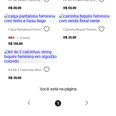
Patrulha Canina
Sonic
R$ 89,99
R$ 59,99
Stitch
Beleza
Kits
Perfumes árabes
Calça Pantalona Feminina Com Linho E Faixa Bege
Calcinha Biquíni Feminina Com Renda Floral Verde
Novidades
Cabelos
R$ 25,99
+
3
cores
Condicionador
R$ 159,99
Escovas e Pentes
Finalizadores
Shampoo
Tratamento
Cuidados com o corpo
Hidratante
Kit De 2 Calcinhas String Biquíni Feminina Em Algodão Colorido
Protetor solar
Tratamento
R$ 39,99
Cuidados com o rosto
Esfoliante
Você está na página
Hidratante
Protetor solar
Tônicos
1
Maquiagens
Base
Batom