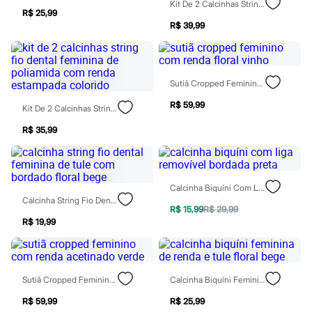
Kit De 2 Calcinhas String Feminina De Renda Floral Colorido
Chinelos
R$ 25,99
Sapatos
R$ 39,99
Sandálias e Papetes
Tênis
Moda esportiva
Acessórios
Bermudas
Sutiã Cropped Feminino Com Renda Floral Vinho
Camisetas
Calças
R$ 59,99
Kit De 2 Calcinhas String Fio Dental Feminina De Poliamida Com Renda Estampada Colorido
Calçados
Regatas
R$ 35,99
Moda íntima
Cuecas
Meias
Pijamas
Calcinha Biquíni Com Liga Removível Bordada Preta
Moda praia
Calcinha String Fio Dental Feminina De Tule Com Bordado Floral Bege
Personagens
R$ 15,99
R$ 29,99
Plus size
R$ 19,99
Blusas e Camisetas
Calças
Camisas
Casacos e Jaquetas
Sutiã Cropped Feminino Com Renda Acetinado Verde
Calcinha Biquíni Feminina De Renda E Tule Floral Bege
Jeans
Moda esportiva
R$ 59,99
R$ 25,99
Shorts e Bermudas