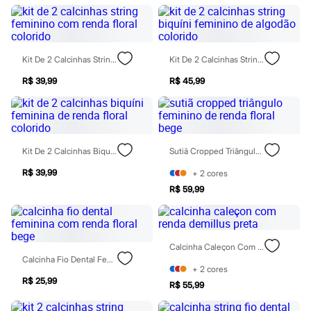
Todos os produtos
Infantil
Em alta
Arrumadinho para os meninos
Romântico para as meninas
Kit De 2 Calcinhas String Feminino Com Renda Floral Colorido
Kit De 2 Calcinhas String Biquíni Feminino De Algodão Colorido
Inverno
Novidades
R$ 39,99
R$ 45,99
Roupas menina
0 a 24 meses
1 a 5 anos
4 a 12 anos
10 a 16 anos
Kit De 2 Calcinhas Biquíni Feminina De Renda Floral Colorido
Sutiã Cropped Triângulo Feminino De Renda Floral Bege
Roupas menino
0 a 24 meses
R$ 39,99
+
2
cores
1 a 5 anos
R$ 59,99
4 a 12 anos
10 a 16 anos
Acessórios
Recém-nascido
Bolsas e Mochilas
Calcinha Caleçon Com Renda Demillus Preta
Chapéus
Calcinha Fio Dental Feminina Com Renda Floral Bege
Calçados
+
2
cores
Botas
R$ 25,99
R$ 55,99
Chinelos
Pantufas