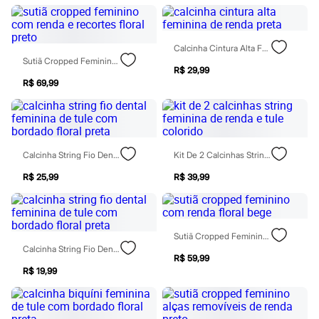
Sawary
Yessica
Moda esportiva
Acessórios
Calcinha Cintura Alta Feminina De Renda Preta
Blusas
Sutiã Cropped Feminino Com Renda E Recortes Floral Preto
Calçados
R$ 29,99
Leggings
R$ 69,99
Shorts e Bermudas
Tops
Moda íntima
Calcinhas
Cintas e Modeladores
Calcinha String Fio Dental Feminina De Tule Com Bordado Floral Preta
Kit De 2 Calcinhas String Feminina De Renda E Tule Colorido
Meias
Pijamas
R$ 25,99
R$ 39,99
Sutiãs e Tops
Moda praia
Biquínis
Maiôs
Saídas de praia
Sutiã Cropped Feminino Com Renda Floral Bege
Personagens
Calcinha String Fio Dental Feminina De Tule Com Bordado Floral Preta
Plus size
R$ 59,99
Blusas e Camisetas
R$ 19,99
Calças
Casacos e Jaquetas
Jeans