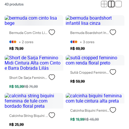
Calças
43
produtos
Casacos e Jaquetas
Jeans
Macacões
Saias
Shorts e Bermudas
Vestidos
Bermuda Com Cinto Lisa Bege
Bermuda Boardshort Infantil Lisa Cinza
Acessórios
Bolsas
+
2
cores
+
3
cores
Bonés e Chapéus
R$ 79,99
R$ 69,99
Bijoux
Cintos
Óculos
Relógios
Sutiã Cropped Feminino Com Renda Floral Preto
Calçados
Short De Sarja Feminino Midi Cintura Alta Com Cinto E Barra Dobrada Lilás
Botas
R$ 59,99
Chinelos
R$ 55,99
R$ 74,99
Rasteirinhas
Sandálias
Sapatilhas
Tênis
Marcas
Calcinha Biquíni Feminina Com Tule Cintura Alta Preta
City
Calcinha String Biquíni Feminina De Tule Com Bordado Floral Preta
Clock House
R$ 19,99
R$ 45,99
Mindset
R$ 25,99