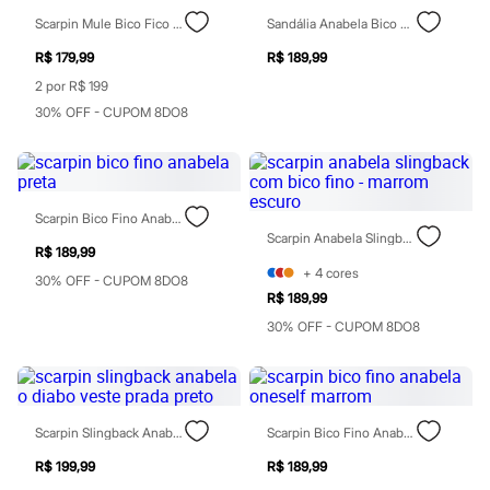
Sawary
Yessica
Scarpin Mule Bico Fico Salto Anabela Vinho
Sandália Anabela Bico Quadrado Mindset Preta
Moda esportiva
R$ 179,99
R$ 189,99
Acessórios
Blusas
2 por R$ 199
Calçados
30% OFF - CUPOM 8DO8
Leggings
Shorts e Bermudas
Tops
Moda íntima
Calcinhas
Scarpin Bico Fino Anabela Preta
Cintas e Modeladores
Scarpin Anabela Slingback Com Bico Fino - Marrom Escuro
Meias
R$ 189,99
Pijamas
+
4
cores
Sutiãs e Tops
30% OFF - CUPOM 8DO8
Moda praia
R$ 189,99
Biquínis
30% OFF - CUPOM 8DO8
Maiôs
Saídas de praia
Personagens
Plus size
Blusas e Camisetas
Scarpin Slingback Anabela O Diabo Veste Prada Preto
Scarpin Bico Fino Anabela Oneself Marrom
Calças
Casacos e Jaquetas
R$ 199,99
R$ 189,99
Jeans