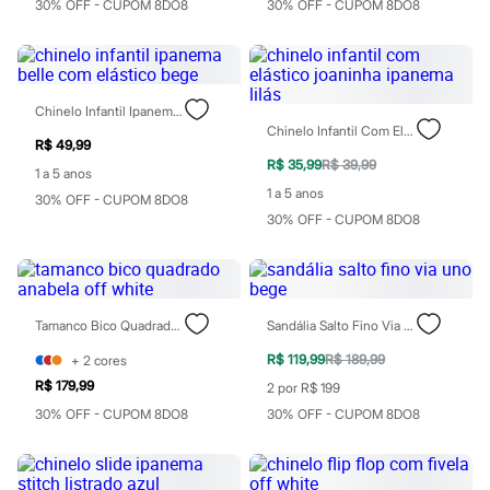
Moda esportiva
30% OFF - CUPOM 8DO8
30% OFF - CUPOM 8DO8
Shorts e Saias
Vestidos
Masculino
Em alta
Dia dos Pais
Chinelo Infantil Ipanema Belle Com Elástico Bege
Inverno
Chinelo Infantil Com Elástico Joaninha Ipanema Lilás
Novidades
R$ 49,99
Roupas
R$ 35,99
R$ 39,99
1 a 5 anos
Bermudas
1 a 5 anos
30% OFF - CUPOM 8DO8
Camisas
30% OFF - CUPOM 8DO8
Calças
Camisetas e Regatas
Casacos e Jaquetas
Jeans
Polos
Acessórios
Tamanco Bico Quadrado Anabela Off White
Sandália Salto Fino Via Uno Bege
Bolsas e Mochilas
Chapéus e Bonés
R$ 119,99
R$ 189,99
+
2
cores
Cintos
R$ 179,99
2 por R$ 199
Carteiras
30% OFF - CUPOM 8DO8
30% OFF - CUPOM 8DO8
Óculos
Relógios
Calçados
Botas