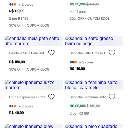
Todos os produtos
R$ 35,99
R$ 49,99
+
2
cores
Infantil
R$ 119,99
4 a 12 anos
Em alta
Arrumadinho para os meninos
2 por R$ 199
30% OFF - CUPOM 8DO8
Romântico para as meninas
30% OFF - CUPOM 8DO8
Inverno
Novidades
Roupas menina
0 a 24 meses
1 a 5 anos
Sandália Meia Pata Salto Alto Marrom
Sandália Salto Grosso Beira Rio Bege
4 a 12 anos
10 a 16 anos
R$ 159,99
+
2
cores
Roupas menino
R$ 119,99
0 a 24 meses
30% OFF - CUPOM 8DO8
1 a 5 anos
4 a 12 anos
10 a 16 anos
Acessórios
Recém-nascido
Chinelo Ipanema Luzze Marrom
Sandália Feminina Salto Bloco - Caramelo
Bolsas e Mochilas
Chapéus
R$ 99,99
R$ 149,99
+
2
cores
Calçados
R$ 49,99
2 por R$ 199
Botas
Chinelos
Pantufas