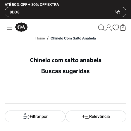
ATÉ 50% OFF + 30% OFF EXTRA
8DO8
Ofertas
Compre por Departamento
Feminino
/
Home
Chinelo Com Salto Anabela
Masculino
Infantil
Calçados
Mindse7
Chinelo com salto anabela
Plus Size
Até 20% off
buscas sugeridas
Até 40% off
Até 60% off
A partir de 60% off
Feminino
Em alta
Inverno
Alfaiataria
Novidades
Roupas
Filtrar por
Relevância
Blusas e Camisetas
Básicos