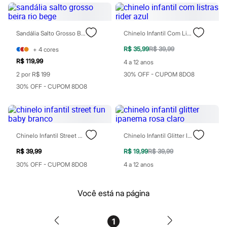
Blush
Corretivo
Gloss
Sandália Salto Grosso Beira Rio Bege
Chinelo Infantil Com Listras Rider Azul
Pó facial
Sombras
R$ 35,99
R$ 39,99
+
4
cores
Al Wataniah
R$ 119,99
Banderas
4 a 12 anos
Beleza C&A
2 por R$ 199
30% OFF - CUPOM 8DO8
Boca Rosa
30% OFF - CUPOM 8DO8
Bruna Tavares
Carolina Herrera
Ciclo
Fran by Franciny Ehlke
Jean Paul Gaultier
Lancôme
Chinelo Infantil Street Fun Baby Branco
Chinelo Infantil Glitter Ipanema Rosa Claro
Mari Maria
R$ 39,99
R$ 19,99
R$ 39,99
Mascavo
Niina Secrets
30% OFF - CUPOM 8DO8
4 a 12 anos
Océane
Payot
Rabanne
Você está na página
Real Techniques
Vizzela
Vult
1