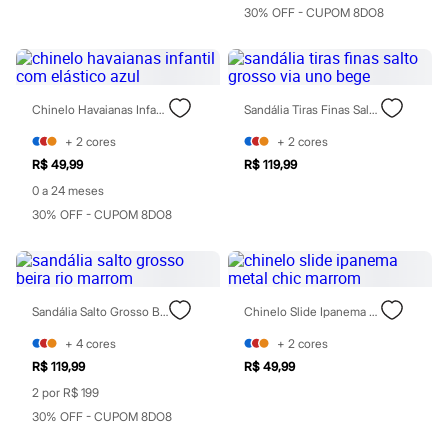
Patrulha Canina
30% OFF - CUPOM 8DO8
Sonic
Stitch
Beleza
Kits
Perfumes árabes
Chinelo Havaianas Infantil Com Elástico Azul
Sandália Tiras Finas Salto Grosso Via Uno Bege
Novidades
Cabelos
+
2
cores
+
2
cores
Condicionador
R$ 49,99
R$ 119,99
Escovas e Pentes
0 a 24 meses
Finalizadores
Shampoo
30% OFF - CUPOM 8DO8
Tratamento
Cuidados com o corpo
Hidratante
Protetor solar
Tratamento
Sandália Salto Grosso Beira Rio Marrom
Chinelo Slide Ipanema Metal Chic Marrom
Cuidados com o rosto
Esfoliante
+
4
cores
+
2
cores
Hidratante
R$ 119,99
R$ 49,99
Protetor solar
Tônicos
2 por R$ 199
Maquiagens
30% OFF - CUPOM 8DO8
Base
Batom