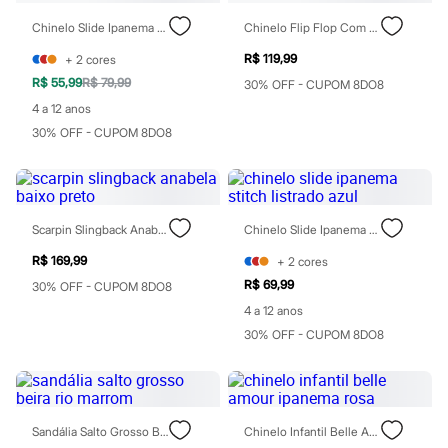
Chinelos
Sapatos
Chinelo Slide Ipanema Stitch Listrado Azul
Chinelo Flip Flop Com Fivela Off White
Sandálias e Papetes
R$ 119,99
+
2
cores
Tênis
Moda esportiva
R$ 55,99
R$ 79,99
30% OFF - CUPOM 8DO8
Acessórios
4 a 12 anos
Bermudas
Camisetas
30% OFF - CUPOM 8DO8
Calças
Calçados
Regatas
Moda íntima
Cuecas
Scarpin Slingback Anabela Baixo Preto
Chinelo Slide Ipanema Stitch Listrado Azul
Meias
Pijamas
R$ 169,99
+
2
cores
Moda praia
R$ 69,99
30% OFF - CUPOM 8DO8
Personagens
4 a 12 anos
Plus size
Blusas e Camisetas
30% OFF - CUPOM 8DO8
Calças
Camisas
Casacos e Jaquetas
Jeans
Moda esportiva
Sandália Salto Grosso Beira Rio Marrom
Chinelo Infantil Belle Amour Ipanema Rosa
Shorts e Bermudas