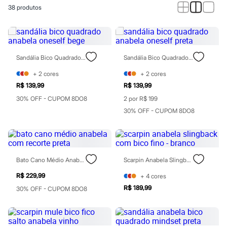
Calças
38
produtos
Casacos e Jaquetas
Jeans
Macacões
Saias
Shorts e Bermudas
Vestidos
Sandália Bico Quadrado Anabela Oneself Bege
Sandália Bico Quadrado Anabela Oneself Preta
Acessórios
Bolsas
+
2
cores
+
2
cores
Bonés e Chapéus
R$ 139,99
R$ 139,99
Bijoux
30% OFF - CUPOM 8DO8
2 por R$ 199
Cintos
Óculos
30% OFF - CUPOM 8DO8
Relógios
Calçados
Botas
Chinelos
Rasteirinhas
Bato Cano Médio Anabela Com Recorte Preta
Scarpin Anabela Slingback Com Bico Fino - Branco
Sandálias
Sapatilhas
R$ 229,99
+
4
cores
Tênis
R$ 189,99
30% OFF - CUPOM 8DO8
Marcas
City
Clock House
Mindset