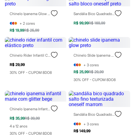
Rasteirinhas
Sandálias
Chinelo Ipanema Glow Preto
Sandália Bico Quadrado Salto Bloco Oneself Preto
Tênis
Diversão
R$ 99,99
R$ 169,99
+
2
cores
Marcas
Baby Club
R$ 19,99
R$ 25,99
Fifteen
Miss Fifteen
Palomino
Moda íntima
Chinelo Rider Infantil Com Elástico Preto
Chinelo Slide Ipanema Glow Preto
Calcinhas
Cuecas
R$ 29,99
+
3
cores
Meias
R$ 25,99
R$ 29,99
30% OFF - CUPOM 8DO8
Pijamas
Moda praia
30% OFF - CUPOM 8DO8
Biquínis e Maiôs
Blusas de proteção
Sungas
Personagens
Bluey
Chinelo Ipanema Infantil Marie Com Glitter Bege
Disney
Sandália Bico Quadrado Salto Fino Texturizada Oneself Marrom
Hello Kitty
R$ 35,99
R$ 39,99
Homem Aranha
+
3
cores
4 a 12 anos
Minecraft
R$ 149,99
Naruto
30% OFF - CUPOM 8DO8